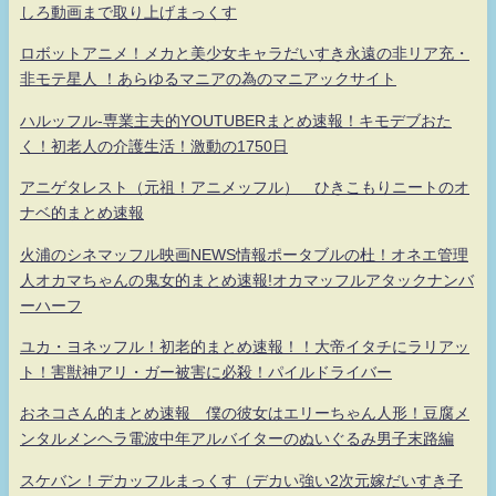
しろ動画まで取り上げまっくす
ロボットアニメ！メカと美少女キャラだいすき永遠の非リア充・
非モテ星人 ！あらゆるマニアの為のマニアックサイト
ハルッフル-専業主夫的YOUTUBERまとめ速報！キモデブおた
く！初老人の介護生活！激動の1750日
アニゲタレスト（元祖！アニメッフル） ひきこもりニートのオ
ナベ的まとめ速報
火浦のシネマッフル映画NEWS情報ポータブルの杜！オネエ管理
人オカマちゃんの鬼女的まとめ速報!オカマッフルアタックナンバ
ーハーフ
ユカ・ヨネッフル！初老的まとめ速報！！大帝イタチにラリアッ
ト！害獣神アリ・ガー被害に必殺！パイルドライバー
おネコさん的まとめ速報 僕の彼女はエリーちゃん人形！豆腐メ
ンタルメンヘラ電波中年アルバイターのぬいぐるみ男子末路編
スケバン！デカッフルまっくす（デカい強い2次元嫁だいすき子