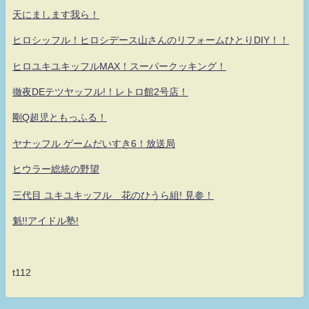
天にまします我ら！
ヒロシッフル！ヒロシデース山さんのリフォームひとりDIY！！
ヒロユキユキッフルMAX！スーパークッキング！
徹夜DEテツヤッフル!！レトロ館2号店！
剛Q超児ともっふる！
ヤナッフル ゲームだいすき6！放送局
ヒウラー総統の野望
三代目 ユキユキッフル 花のひうら組! 見参！
魁!!アイドル塾!
t112