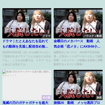
キティ家電大量開封【ガチャガ
...
...
チャの森】Miniature Hello Kitty
サンリオ アジーンTV
ドラマ
バラエティ動画
ドラマ｜たとえあなたを忘れて
金曜日のメタバース 動画 人
もの動画を見逃し配信含め無料
気企画「恋メタ」にAKB48小栗
で見れる配信サイトまとめ
が登場 7月12日
2023年10月22日（日）からABCテレビに
金曜日のメタバース 2024年7月12日内
て放送されるドラマ『たとえあなたを忘れ
容：人気タレントがアバターとなって仮想
ても』。こちらの記事では、ドラマ『たと
空間「メタバース」の深淵なる世界に突撃
えあなたを忘れても...
取材するメタバース情報...
未分類
旅猿
鬼滅の刃のガチャガチャを超大
旅猿26 動画 メッセ黒田プロ