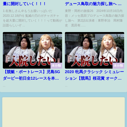
量に開封していく！！！
デュース鳥取の魅力探し旅へ 第2
話 10月16日
1:名無しさん＠もうお腹いっぱいだ
東野・岡村の旅猿26 2024年10月16日内
2020.12.18(Fri) 鬼滅の刃のガチャガチャ
容：メッセ黒田プロデュース鳥取の魅力探
を超大量に開封していく！！！って動画が
し旅へ 第2話出演者：東野幸治 岡村隆
話題らしいぞ ...
史 黒田有......
未分類
未分類
【競艇・ボートレース】児島SG
2020 牝馬クラシック シミュレー
ダービー初日全12レースを本気
ション【競馬】桜花賞 オークス
予想でぶん回した結果！
秋華賞
...
...