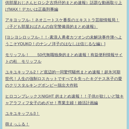
供部屋おじさんヒロシ之古惑仔的まとめ速報）話題な動画取り上
げMAX！デカいは正義刑事編
アキヨッフル-！ネオニートスケ番長のエキストラ芸能情報局！
（子ども部屋おばさんの自宅警備員的まとめ速報）
[ヨシヨシロッフル-！！-素浪人勇者カツオンの未解決事件簿へよ
うこそYOUKO！のナンノ洋子のはなしは信じるな編）]
モリッフル！ 50代無職独身的まとめ速報！有益便利情報サイ
トの杜 モリッフル
ユキユキッフル2！ど底辺的一同驚愕騒然まとめ速報！超氷河期
世代！人生の強制ロスカットですべてを失ったキグナス氷子の愛
のクリスタルキングボンビー脱出大作戦
ヒロコンプレックスNIGHT 的まとめ速報！！子供が欲しいど陰キ
ャアラフィフ女子のめざせ！専業主婦！婚活計画編
ユキユキッフル3！
萌えっふる！