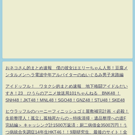
おネコさん的まとめ速報 僕の彼女はエリーちゃん人形！豆腐メ
ンタルメンヘラ電波中年アルバイターのぬいぐるみ男子末路編
アイドッフル！ ワタクシ的まとめ速報 地下格闘アイドルだい
すき！23 ひうらのアニメ放送局101ちゃんねる BNK48 ！
SNH48！JKT48！MNL48！SGO48！GNZ48！STU48！SKE48
ヒウラッフルのハーニーフィニッシュゴミ屋敷補完計画 ＜必殺！
生前整理人！孤立し孤独死からの～特殊清掃・遺品整理への道F
完結編＞ キャッシング計1500万返済：厨二病借金3500万円！う
つ病統合失調症14年生HKT46！！9期研究生、最後のサイト！全