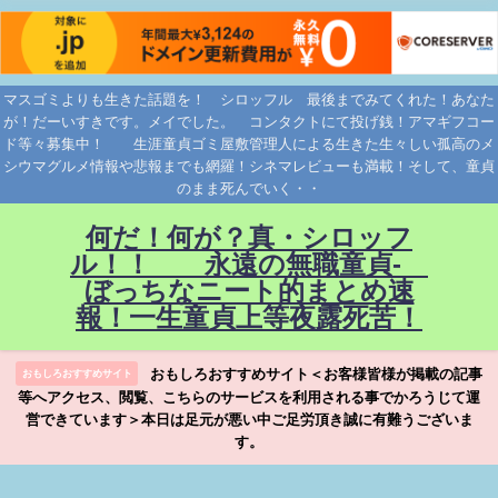
マスゴミよりも生きた話題を！ シロッフル 最後までみてくれた！あなた
が！だーいすきです。メイでした。 コンタクトにて投げ銭！アマギフコー
ド等々募集中！ 生涯童貞ゴミ屋敷管理人による生きた生々しい孤高のメ
シウマグルメ情報や悲報までも網羅！シネマレビューも満載！そして、童貞
のまま死んでいく・・
何だ！何が？真・シロッフ
ル！！ 永遠の無職童貞-
ぼっちなニート的まとめ速
報！一生童貞上等夜露死苦！
おもしろおすすめサイト＜お客様皆様が掲載の記事
おもしろおすすめサイト
等へアクセス、閲覧、こちらのサービスを利用される事でかろうじて運
営できています＞本日は足元が悪い中ご足労頂き誠に有難うございま
す。