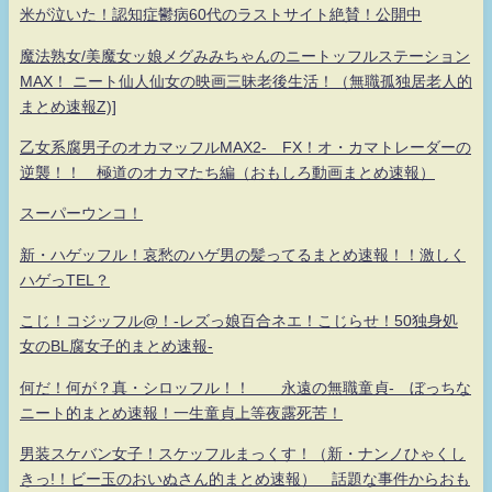
米が泣いた！認知症鬱病60代のラストサイト絶賛！公開中
魔法熟女/美魔女ッ娘メグみみちゃんのニートッフルステーション
MAX！ ニート仙人仙女の映画三昧老後生活！（無職孤独居老人的
まとめ速報Z)]
乙女系腐男子のオカマッフルMAX2- FX！オ・カマトレーダーの
逆襲！！ 極道のオカマたち編（おもしろ動画まとめ速報）
スーパーウンコ！
新・ハゲッフル！哀愁のハゲ男の髪ってるまとめ速報！！激しく
ハゲっTEL？
こじ！コジッフル@！-レズっ娘百合ネエ！こじらせ！50独身処
女のBL腐女子的まとめ速報-
何だ！何が？真・シロッフル！！ 永遠の無職童貞- ぼっちな
ニート的まとめ速報！一生童貞上等夜露死苦！
男装スケバン女子！スケッフルまっくす！（新・ナンノひゃくし
きっ!！ビー玉のおいぬさん的まとめ速報） 話題な事件からおも