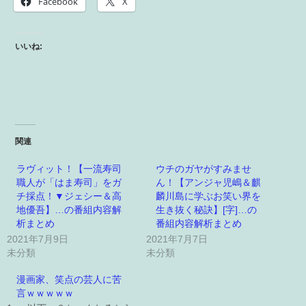
Facebook
X
いいね:
関連
ラヴィット！【一流寿司
ウチのガヤがすみませ
職人が「はま寿司」をガ
ん！【アンジャ児嶋＆麒
チ採点！▼ジェシー＆高
麟川島に学ぶお笑い界を
地優吾】…の番組内容解
生き抜く秘訣】[字]…の
析まとめ
番組内容解析まとめ
2021年7月9日
2021年7月7日
未分類
未分類
漫画家、笑点の芸人に苦
言ｗｗｗｗｗ