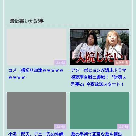
最近書いた記事
未分類
政治経済
コメ 損切り加速ｗｗｗｗｗ
アン・ボヒョンが週末ドラマ
ｗｗｗｗ
視聴率合戦に参戦！『財閥 x
刑事2』今夜放送スタート！
未分類
未分類
小沢一郎氏、デニー氏の沖縄
脳の手術で正常な脳を摘出