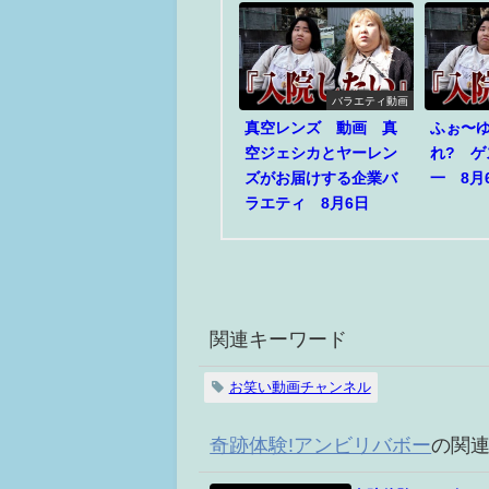
バラエティ動画
真空レンズ 動画 真
ふぉ〜
空ジェシカとヤーレン
れ? 
ズがお届けする企業バ
一 8月
ラエティ 8月6日
関連キーワード
お笑い動画チャンネル
奇跡体験!アンビリバボー
の関