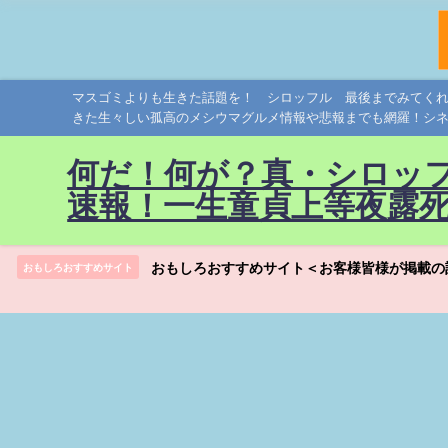
マスゴミよりも生きた話題を！ シロッフル 最後までみてく
きた生々しい孤高のメシウマグルメ情報や悲報までも網羅！シ
何だ！何が？真・シロッ
速報！一生童貞上等夜露
おもしろおすすめサイト＜お客様皆様が掲載の
おもしろおすすめサイト