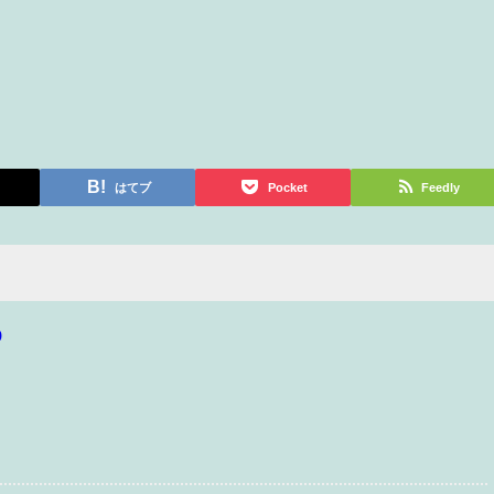
はてブ
Pocket
Feedly
p