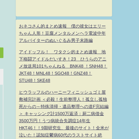
おネコさん的まとめ速報 僕の彼女はエリー
ちゃん人形！豆腐メンタルメンヘラ電波中年
アルバイターのぬいぐるみ男子末路編
アイドッフル！ ワタクシ的まとめ速報 地
下格闘アイドルだいすき！23 ひうらのアニ
メ放送局101ちゃんねる BNK48 ！SNH48！
JKT48！MNL48！SGO48！GNZ48！
STU48！SKE48
ヒウラッフルのハーニーフィニッシュゴミ屋
敷補完計画 ＜必殺！生前整理人！孤立し孤独
死からの～特殊清掃・遺品整理への道F完結編
＞ キャッシング計1500万返済：厨二病借金
3500万円！うつ病統合失調症14年生
HKT46！！9期研究生、最後のサイト！全米が
泣いた！認知症鬱病60代のラストサイト絶