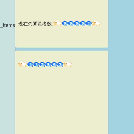
現在の閲覧者数:
n_items="ctsmatch";rakuten_genreId="0&...