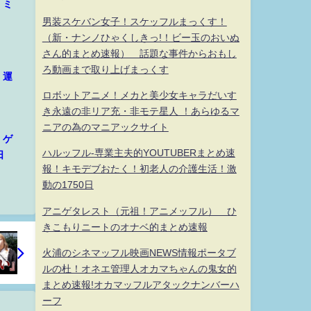
 ミ
男装スケバン女子！スケッフルまっくす！
（新・ナンノひゃくしきっ!！ビー玉のおいぬ
さん的まとめ速報） 話題な事件からおもし
ろ動画まで取り上げまっくす
 運
ロボットアニメ！メカと美少女キャラだいす
き永遠の非リア充・非モテ星人 ！あらゆるマ
ニアの為のマニアックサイト
 ゲ
ハルッフル-専業主夫的YOUTUBERまとめ速
日
報！キモデブおたく！初老人の介護生活！激
動の1750日
アニゲタレスト（元祖！アニメッフル） ひ
きこもりニートのオナベ的まとめ速報
火浦のシネマッフル映画NEWS情報ポータブ
ルの杜！オネエ管理人オカマちゃんの鬼女的
まとめ速報!オカマッフルアタックナンバーハ
ーフ