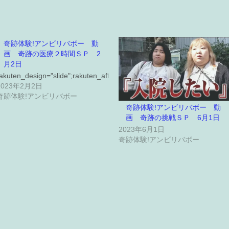
奇跡体験!アンビリバボー 動
画 奇跡の医療２時間ＳＰ 2
月2日
akuten_design="slide";rakuten_affiliate…
2023年2月2日
奇跡体験!アンビリバボー
奇跡体験!アンビリバボー 動
画 奇跡の挑戦ＳＰ 6月1日
2023年6月1日
奇跡体験!アンビリバボー