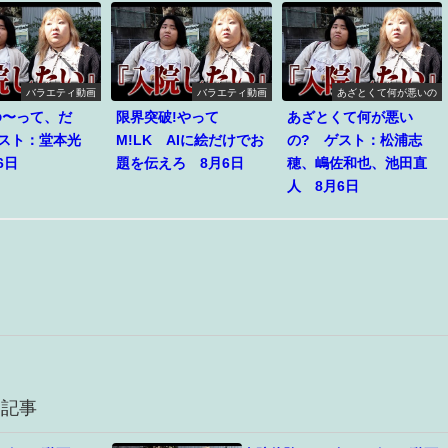
バラエティ動画
バラエティ動画
あざとくて何が悪いの
ゆ〜って、だ
限界突破!やって
あざとくて何が悪い
ゲスト：堂本光
M!LK AIに絵だけでお
の? ゲスト：松浦志
6日
題を伝えろ 8月6日
穂、嶋佐和也、池田直
人 8月6日
連記事