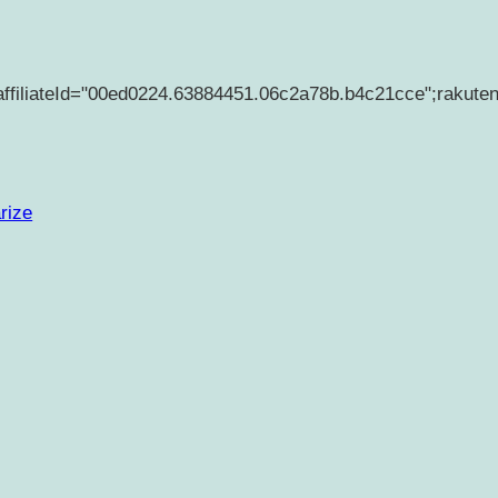
affiliateId="00ed0224.63884451.06c2a78b.b4c21cce";rakute
rize