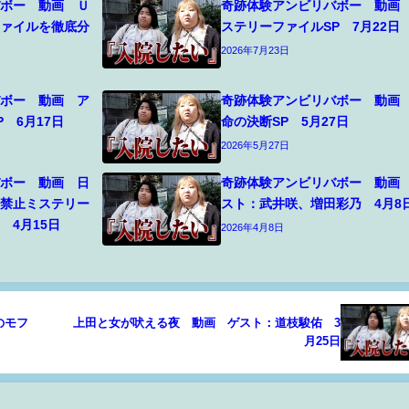
バボー 動画 Ｕ
奇跡体験アンビリバボー 動画
ファイルを徹底分
ステリーファイルSP 7月22日
2026年7月23日
バボー 動画 ア
奇跡体験アンビリバボー 動画
 6月17日
命の決断SP 5月27日
2026年5月27日
バボー 動画 日
奇跡体験アンビリバボー 動画
入禁止ミステリー
スト：武井咲、増田彩乃 4月8
 4月15日
2026年4月8日
のモフ
上田と女が吠える夜 動画 ゲスト：道枝駿佑 3
月25日