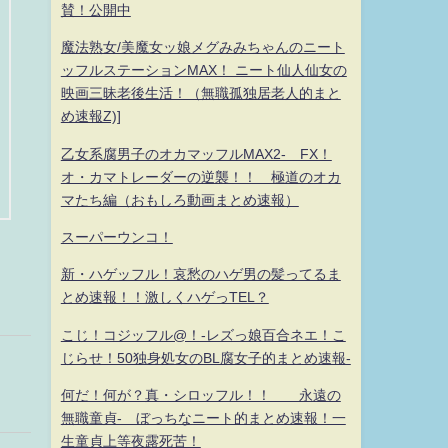
賛！公開中
魔法熟女/美魔女ッ娘メグみみちゃんのニート
ッフルステーションMAX！ ニート仙人仙女の
映画三昧老後生活！（無職孤独居老人的まと
め速報Z)]
乙女系腐男子のオカマッフルMAX2- FX！
オ・カマトレーダーの逆襲！！ 極道のオカ
マたち編（おもしろ動画まとめ速報）
スーパーウンコ！
新・ハゲッフル！哀愁のハゲ男の髪ってるま
とめ速報！！激しくハゲっTEL？
こじ！コジッフル@！-レズっ娘百合ネエ！こ
じらせ！50独身処女のBL腐女子的まとめ速報-
何だ！何が？真・シロッフル！！ 永遠の
無職童貞- ぼっちなニート的まとめ速報！一
生童貞上等夜露死苦！