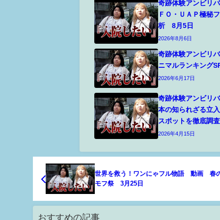
奇跡体験アンビリ
ＦＯ・ＵＡＰ極秘
析 8月5日
2026年8月6日
奇跡体験アンビリ
ニマルランキングSP
2026年6月17日
奇跡体験アンビリ
本の知られざる立
スポットを徹底調査
2026年4月15日
世界を救う！ワンにゃフル物語 動画 春
モフ祭 3月25日
おすすめの記事