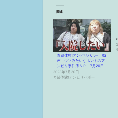
関連
r
奇跡体験!アンビリバボー 動
画 ウソみたいなホントのア
ンビリ事件簿ＳＰ 7月20日
2023年7月20日
奇跡体験!アンビリバボー