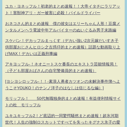
ユカ・ヨネッフル！初老的まとめ速報！！大帝イタチにラリアッ
ト！害獣神アリ・ガー被害に必殺！パイルドライバー
おネコさん的まとめ速報 僕の彼女はエリーちゃん人形！豆腐メ
ンタルメンヘラ電波中年アルバイターのぬいぐるみ男子末路編
スケバン！デカッフルまっくす（デカい強い2次元嫁だいすき子
供部屋おじさんヒロシ之古惑仔的まとめ速報）話題な動画取り上
げMAX！デカいは正義刑事編
アキヨッフル-！ネオニートスケ番長のエキストラ芸能情報局！
（子ども部屋おばさんの自宅警備員的まとめ速報）
[ヨシヨシロッフル-！！-素浪人勇者カツオンの未解決事件簿へよ
うこそYOUKO！のナンノ洋子のはなしは信じるな編）]
モリッフル！ 50代無職独身的まとめ速報！有益便利情報サイ
トの杜 モリッフル
ユキユキッフル2！ど底辺的一同驚愕騒然まとめ速報！超氷河期
世代！人生の強制ロスカットですべてを失ったキグナス氷子の愛