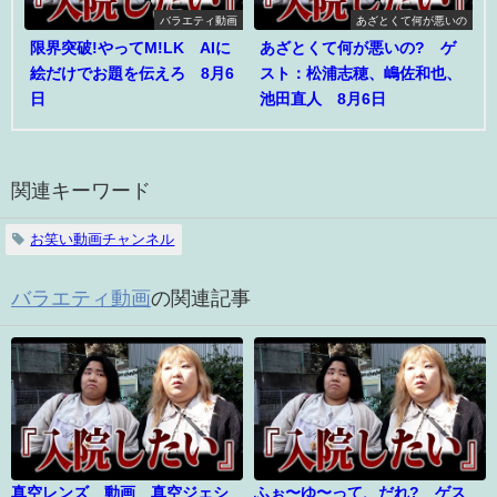
バラエティ動画
あざとくて何が悪いの
限界突破!やってM!LK AIに
あざとくて何が悪いの? ゲ
絵だけでお題を伝えろ 8月6
スト：松浦志穂、嶋佐和也、
日
池田直人 8月6日
関連キーワード
お笑い動画チャンネル
バラエティ動画
の関連記事
真空レンズ 動画 真空ジェシ
ふぉ〜ゆ〜って、だれ? ゲス