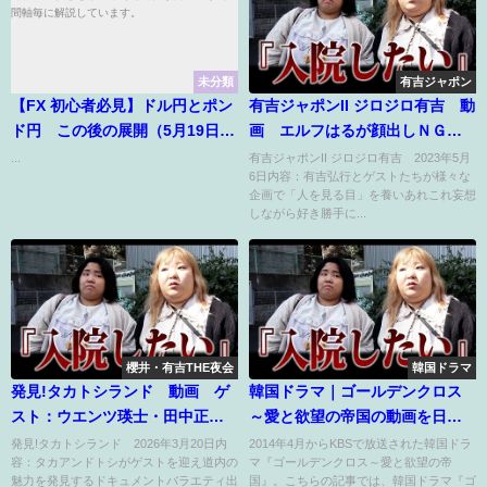
未分類
有吉ジャポン
【FX 初心者必見】ドル円とポン
有吉ジャポンII ジロジロ有吉 動
ド円 この後の展開（5月19日17
画 エルフはるが顔出しＮＧホ
時～）テクニカル目線で、この
ストを潜入調査 5月6日
...
有吉ジャポンII ジロジロ有吉 2023年5月
6日内容：有吉弘行とゲストたちが様々な
後どちらに動く可能性が高いの
企画で「人を見る目」を養いあれこれ妄想
か時間軸毎に解説しています。
しながら好き勝手に...
櫻井・有吉THE夜会
韓国ドラマ
発見!タカトシランド 動画 ゲ
韓国ドラマ｜ゴールデンクロス
スト：ウエンツ瑛士・田中正
～愛と欲望の帝国の動画を日本
義 2026年3月20日
語字幕や吹替で無料で見れる配
発見!タカトシランド 2026年3月20日内
2014年4月からKBSで放送された韓国ドラ
容：タカアンドトシがゲストを迎え道内の
マ『ゴールデンクロス～愛と欲望の帝
信サイトまとめ
魅力を発見するドキュメントバラエティ出
国』。こちらの記事では、韓国ドラマ『ゴ