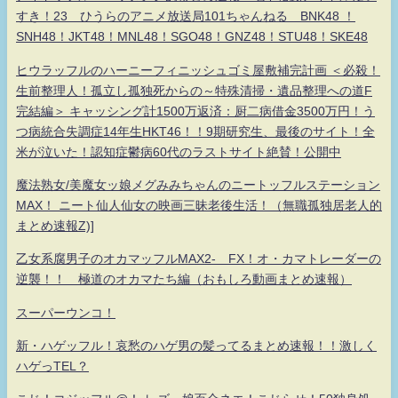
すき！23 ひうらのアニメ放送局101ちゃんねる BNK48 ！
SNH48！JKT48！MNL48！SGO48！GNZ48！STU48！SKE48
ヒウラッフルのハーニーフィニッシュゴミ屋敷補完計画 ＜必殺！
生前整理人！孤立し孤独死からの～特殊清掃・遺品整理への道F
完結編＞ キャッシング計1500万返済：厨二病借金3500万円！う
つ病統合失調症14年生HKT46！！9期研究生、最後のサイト！全
米が泣いた！認知症鬱病60代のラストサイト絶賛！公開中
魔法熟女/美魔女ッ娘メグみみちゃんのニートッフルステーション
MAX！ ニート仙人仙女の映画三昧老後生活！（無職孤独居老人的
まとめ速報Z)]
乙女系腐男子のオカマッフルMAX2- FX！オ・カマトレーダーの
逆襲！！ 極道のオカマたち編（おもしろ動画まとめ速報）
スーパーウンコ！
新・ハゲッフル！哀愁のハゲ男の髪ってるまとめ速報！！激しく
ハゲっTEL？