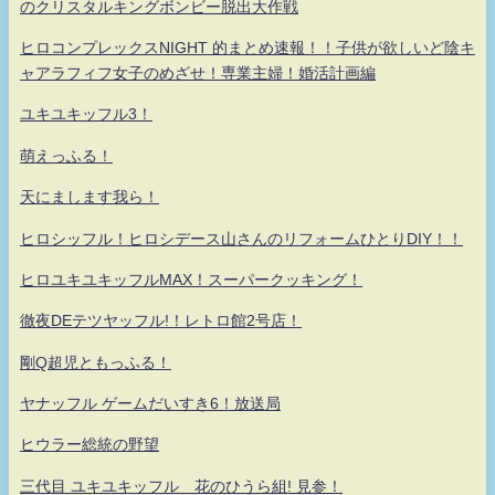
のクリスタルキングボンビー脱出大作戦
ヒロコンプレックスNIGHT 的まとめ速報！！子供が欲しいど陰キ
ャアラフィフ女子のめざせ！専業主婦！婚活計画編
ユキユキッフル3！
萌えっふる！
天にまします我ら！
ヒロシッフル！ヒロシデース山さんのリフォームひとりDIY！！
ヒロユキユキッフルMAX！スーパークッキング！
徹夜DEテツヤッフル!！レトロ館2号店！
剛Q超児ともっふる！
ヤナッフル ゲームだいすき6！放送局
ヒウラー総統の野望
三代目 ユキユキッフル 花のひうら組! 見参！