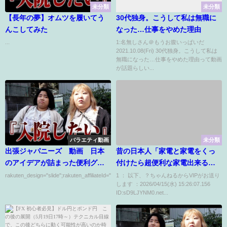
未分類
未分類
【長年の夢】オムツを履いてう
30代独身。こうして私は無職に
んこしてみた
なった…仕事をやめた理由
...
1:名無しさん＠もうお腹いっぱいだ
2021.10.08(Fri) 30代独身。こうして私は
無職になった…仕事をやめた理由って動画
が話題らしい...
バラエティ動画
未分類
出張ジャパニーズ 動画 日本
昔の日本人「家電と家電をくっ
のアイデアが詰まった便利グッ
付けたら超便利な家電出来るじ
ズを海外へ 10月17日
ゃんｗｗｗｗ」←何故ここから
rakuten_design="slide";rakuten_affiliateId="00ed0224.63...
1 ： 以下、？ちゃんねるからVIPがお送り
します ：2026/04/15(水) 15:26:07.156
進化出来なかったのか
ID:sD9LJYNM0.net...