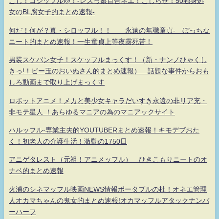
こじ！コジッフル@！-レズっ娘百合ネエ！こじらせ！50独身処
女のBL腐女子的まとめ速報-
何だ！何が？真・シロッフル！！ 永遠の無職童貞- ぼっちな
ニート的まとめ速報！一生童貞上等夜露死苦！
男装スケバン女子！スケッフルまっくす！（新・ナンノひゃくし
きっ!！ビー玉のおいぬさん的まとめ速報） 話題な事件からおも
しろ動画まで取り上げまっくす
ロボットアニメ！メカと美少女キャラだいすき永遠の非リア充・
非モテ星人 ！あらゆるマニアの為のマニアックサイト
ハルッフル-専業主夫的YOUTUBERまとめ速報！キモデブおた
く！初老人の介護生活！激動の1750日
アニゲタレスト（元祖！アニメッフル） ひきこもりニートのオ
ナベ的まとめ速報
火浦のシネマッフル映画NEWS情報ポータブルの杜！オネエ管理
人オカマちゃんの鬼女的まとめ速報!オカマッフルアタックナンバ
ーハーフ