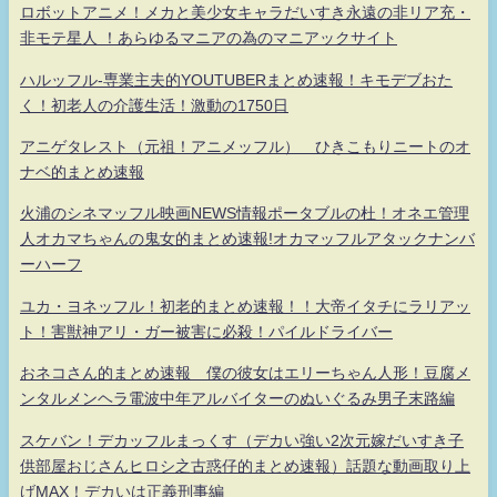
ロボットアニメ！メカと美少女キャラだいすき永遠の非リア充・
非モテ星人 ！あらゆるマニアの為のマニアックサイト
ハルッフル-専業主夫的YOUTUBERまとめ速報！キモデブおた
く！初老人の介護生活！激動の1750日
アニゲタレスト（元祖！アニメッフル） ひきこもりニートのオ
ナベ的まとめ速報
火浦のシネマッフル映画NEWS情報ポータブルの杜！オネエ管理
人オカマちゃんの鬼女的まとめ速報!オカマッフルアタックナンバ
ーハーフ
ユカ・ヨネッフル！初老的まとめ速報！！大帝イタチにラリアッ
ト！害獣神アリ・ガー被害に必殺！パイルドライバー
おネコさん的まとめ速報 僕の彼女はエリーちゃん人形！豆腐メ
ンタルメンヘラ電波中年アルバイターのぬいぐるみ男子末路編
スケバン！デカッフルまっくす（デカい強い2次元嫁だいすき子
供部屋おじさんヒロシ之古惑仔的まとめ速報）話題な動画取り上
げMAX！デカいは正義刑事編