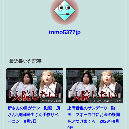
tomo5377jp
最近書いた記事
バラエティ動画
くりぃむしちゅー ほか
所さんの目がテン 動画 所
上田晋也のサンデーQ 動
さん×奥田民生さん手作りベ
画 マネー白井にお金の疑問
ーコン 8月9日
をぶつけまくる 2026年8月
9日