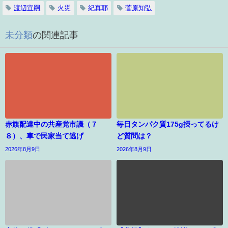
渡辺宜嗣
火災
紀真耶
菅原知弘
未分類
の関連記事
赤旗配達中の共産党市議（７
毎日タンパク質175g摂ってるけ
８）、車で民家当て逃げ
ど質問は？
2026年8月9日
2026年8月9日