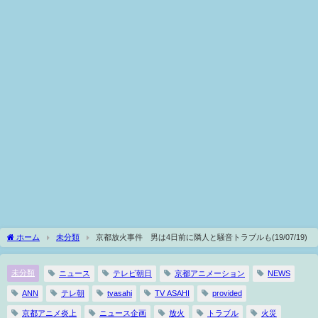
ホーム
未分類
京都放火事件 男は4日前に隣人と騒音トラブルも(19/07/19)
未分類
ニュース
テレビ朝日
京都アニメーション
NEWS
ANN
テレ朝
tvasahi
TV ASAHI
provided
京都アニメ炎上
ニュース企画
放火
トラブル
火災