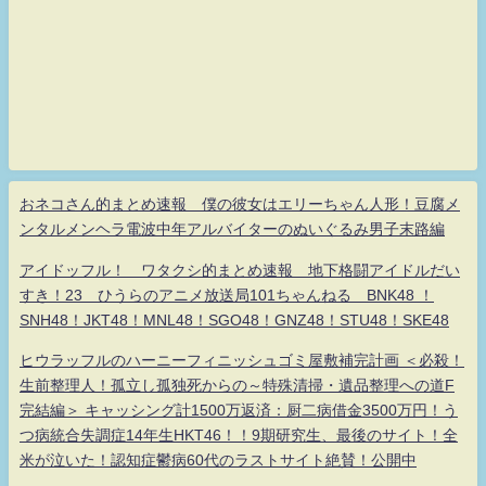
おネコさん的まとめ速報 僕の彼女はエリーちゃん人形！豆腐メ
ンタルメンヘラ電波中年アルバイターのぬいぐるみ男子末路編
アイドッフル！ ワタクシ的まとめ速報 地下格闘アイドルだい
すき！23 ひうらのアニメ放送局101ちゃんねる BNK48 ！
SNH48！JKT48！MNL48！SGO48！GNZ48！STU48！SKE48
ヒウラッフルのハーニーフィニッシュゴミ屋敷補完計画 ＜必殺！
生前整理人！孤立し孤独死からの～特殊清掃・遺品整理への道F
完結編＞ キャッシング計1500万返済：厨二病借金3500万円！う
つ病統合失調症14年生HKT46！！9期研究生、最後のサイト！全
米が泣いた！認知症鬱病60代のラストサイト絶賛！公開中