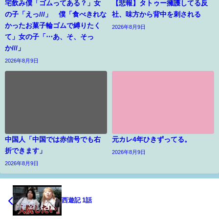
宅飲み僕「ゴムってある？」女
【悲報】タトゥー擁護してる反
の子「えっ///」 僕「食べきれな
社、味方から背中を刺される
かったお菓子輪ゴムで縛りたく
2026年8月9日
て」女の子「⋯あ、そ、そっ
か///」
2026年8月9日
中国人「中国では赤信号でも右
元カレ4年ひきずってる。
折できます」
2026年8月9日
2026年8月9日
西遊記 1話