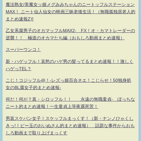
魔法熟女/美魔女ッ娘メグみみちゃんのニートッフルステーション
MAX！ ニート仙人仙女の映画三昧老後生活！（無職孤独居老人的
まとめ速報Z)]
乙女系腐男子のオカマッフルMAX2- FX！オ・カマトレーダーの
逆襲！！ 極道のオカマたち編（おもしろ動画まとめ速報）
スーパーウンコ！
新・ハゲッフル！哀愁のハゲ男の髪ってるまとめ速報！！激しく
ハゲっTEL？
こじ！コジッフル@！-レズっ娘百合ネエ！こじらせ！50独身処
女のBL腐女子的まとめ速報-
何だ！何が？真・シロッフル！！ 永遠の無職童貞- ぼっちな
ニート的まとめ速報！一生童貞上等夜露死苦！
男装スケバン女子！スケッフルまっくす！（新・ナンノひゃくし
きっ!！ビー玉のおいぬさん的まとめ速報） 話題な事件からおも
しろ動画まで取り上げまっくす