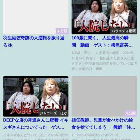
未分類
バラエティ動画
羽生結弦奇跡の大逆転を振り返
100歳に聞く。 人生最高の瞬
るkk
間 動画 ゲスト：梅沢富美
男、ヒコロヒー 10月14日
...
100歳に聞く。 人生最高の瞬間 2023年
10月14日内容：一世紀生きた皆さんに生
きてきた中で最高の瞬間を聞いていく出演
者：永尾柚乃 梅沢...
ジャニーズ ほか
未分類
DEEPな店の常連さんに密着 イキ
担任教師、児童が食べかけの給
スギさんについてった ゲス
食を捨ててしまう → 教師「注意
ト：ファーストサマーウイカ 9
を聞かなかったから」→ 学校が
イキスギさんについてった 2023年9月26
1：2025/09/04(木) 23:49:21.01