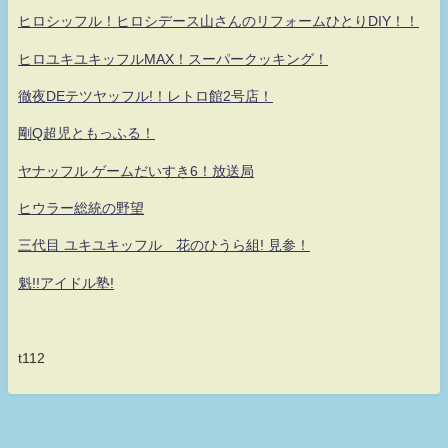
ヒロシッフル！ヒロシデース山さんのリフォームひとりDIY！！
ヒロユキユキッフルMAX！スーパークッキング！
徹夜DEテツヤッフル!！レトロ館2号店！
剛Q超児ともっふる！
ヤナッフル ゲームだいすき6！放送局
ヒウラー総統の野望
三代目 ユキユキッフル 花のひうら組! 見参！
魁!!アイドル塾!
t112