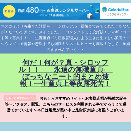
マスゴミよりも生きた話題を！ シロッフル 最後までみてくれた！あなた
が！だーいすきです。メイでした。 コンタクトにて投げ銭！アマギフコー
ド等々募集中！ 生涯童貞ゴミ屋敷管理人による生きた生々しい孤高のメ
シウマグルメ情報や悲報までも網羅！シネマレビューも満載！そして、童貞
のまま死んでいく・・
何だ！何が？真・シロッフ
ル！！ 永遠の無職童貞-
ぼっちなニート的まとめ速
報！一生童貞上等夜露死苦！
おもしろおすすめサイト＜お客様皆様が掲載の記事
おもしろおすすめサイト
等へアクセス、閲覧、こちらのサービスを利用される事でかろうじて運
営できています＞本日は足元が悪い中ご足労頂き誠に有難うございま
す。