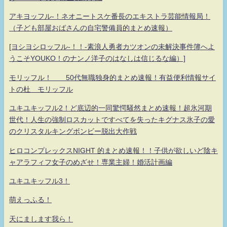
アキヨッフル-！ネオニートスケ番長のエキストラ芸能情報局！
（子ども部屋おばさんの自宅警備員的まとめ速報）
[ヨシヨシロッフル-！！-素浪人勇者カツオンの未解決事件簿へよ
うこそYOUKO！のナンノ洋子のはなしは信じるな編）]
モリッフル！ 50代無職独身的まとめ速報！有益便利情報サイ
トの杜 モリッフル
ユキユキッフル2！ど底辺的一同驚愕騒然まとめ速報！超氷河期
世代！人生の強制ロスカットですべてを失ったキグナス氷子の愛
のクリスタルキングボンビー脱出大作戦
ヒロコンプレックスNIGHT 的まとめ速報！！子供が欲しいど陰キ
ャアラフィフ女子のめざせ！専業主婦！婚活計画編
ユキユキッフル3！
萌えっふる！
天にまします我ら！