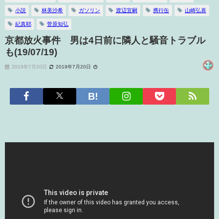
小説
林美沙希
ガソリン
渡辺宜嗣
携行缶
山崎弘喜
紀真耶
菅原知弘
京都放火事件 男は4日前に隣人と騒音トラブル
も(19/07/19)
2019年7月20日
2019年7月20日