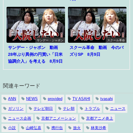
サンデー・ジャポン
スクール革命
サンデー・ジャポン 動画
スクール革命 動画 今のバ
28年ぶり異例の円買い「日米
ズりSP 8月9日
協調介入」を考える 8月9日
関連キーワード
ANN
NEWS
provided
TV ASAHI
tvasahi
ガソリン
テレビ朝日
テレ朝
トラブル
ニュース
ニュース企画
京都アニメーション
京都アニメ炎上
小説
山崎弘喜
携行缶
放火
林美沙希