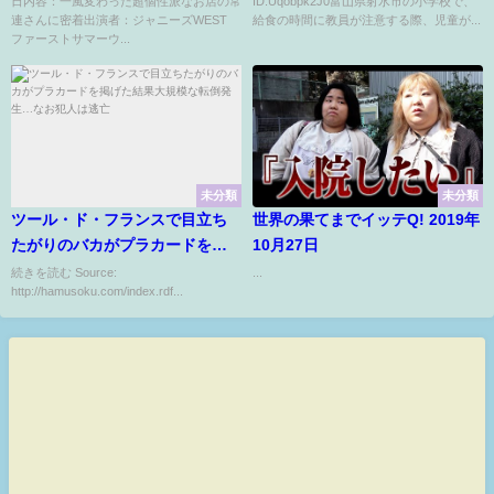
日内容：一風変わった超個性派なお店の常
ID:Uqobpk2J0富山県射水市の小学校で、
月26日
担任を外し保護者に謝罪ｗｗｗ
連さんに密着出演者：ジャニーズWEST
給食の時間に教員が注意する際、児童が...
ｗｗｗｗｗ
ファーストサマーウ...
未分類
未分類
ツール・ド・フランスで目立ち
世界の果てまでイッテQ! 2019年
たがりのバカがプラカードを掲
10月27日
げた結果大規模な転倒発生…な
続きを読む Source:
...
http://hamusoku.com/index.rdf...
お犯人は逃亡