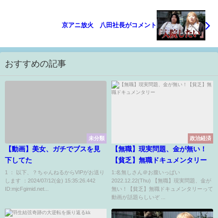
京アニ放火 八田社長がコメント
おすすめの記事
未分類
政治経済
【動画】美女、ガチでブスを見
【無職】現実問題、金が無い！
下してた
【貧乏】無職ドキュメンタリー
1 ： 以下、？ちゃんねるからVIPがお送り
1:名無しさん＠お腹いっぱい
します ：2024/07/12(金) 15:35:26.442
2022.12.22(Thu) 【無職】現実問題、金が
ID:mjcFgimid.net...
無い！【貧乏】無職ドキュメンタリーって
動画が話題らしいぞ ...