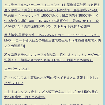
ヒウラッフルのハーニーフィニッシュゴミ屋敷補完計画 ＜必殺！
生前整理人！孤立し孤独死からの～特殊清掃・遺品整理への道F
完結編＞ キャッシング計1500万返済：厨二病借金3500万円！う
つ病統合失調症14年生HKT46！！9期研究生、最後のサイト！全
米が泣いた！認知症鬱病60代のラストサイト絶賛！公開中
魔法熟女/美魔女ッ娘メグみみちゃんのニートッフルステーション
MAX！ ニート仙人仙女の映画三昧老後生活！（無職孤独居老人的
まとめ速報Z)]
乙女系腐男子のオカマッフルMAX2- FX！オ・カマトレーダーの
逆襲！！ 極道のオカマたち編（おもしろ動画まとめ速報）
スーパーウンコ！
新・ハゲッフル！哀愁のハゲ男の髪ってるまとめ速報！！激しく
ハゲっTEL？
こじ！コジッフル@！-レズっ娘百合ネエ！こじらせ！50独身処
女のBL腐女子的まとめ速報-