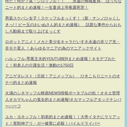
何だ！何が？真・シロッフル！！ 永遠の無職童貞- ぼっちな
ニート的まとめ速報！一生童貞上等夜露死苦！
男装スケバン女子！スケッフルまっくす！（新・ナンノひゃくし
きっ!！ビー玉のおいぬさん的まとめ速報） 話題な事件からおも
しろ動画まで取り上げまっくす
ロボットアニメ！メカと美少女キャラだいすき永遠の非リア充・
非モテ星人 ！あらゆるマニアの為のマニアックサイト
ハルッフル-専業主夫的YOUTUBERまとめ速報！キモデブおた
く！初老人の介護生活！激動の1750日
アニゲタレスト（元祖！アニメッフル） ひきこもりニートのオ
ナベ的まとめ速報
火浦のシネマッフル映画NEWS情報ポータブルの杜！オネエ管理
人オカマちゃんの鬼女的まとめ速報!オカマッフルアタックナンバ
ーハーフ
ユカ・ヨネッフル！初老的まとめ速報！！大帝イタチにラリアッ
ト！害獣神アリ・ガー被害に必殺！パイルドライバー