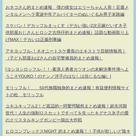
おネコさん的まとめ速報 僕の彼女はエリーちゃん人形！豆腐メ
ンタルメンヘラ電波中年アルバイターのぬいぐるみ男子末路編
スケバン！デカッフルまっくす（デカい強い2次元嫁だいすき子
供部屋おじさんヒロシ之古惑仔的まとめ速報）話題な動画取り上
げMAX！デカいは正義刑事編
アキヨッフル-！ネオニートスケ番長のエキストラ芸能情報局！
（子ども部屋おばさんの自宅警備員的まとめ速報）
[ヨシヨシロッフル-！！-素浪人勇者カツオンの未解決事件簿へよ
うこそYOUKO！のナンノ洋子のはなしは信じるな編）]
モリッフル！ 50代無職独身的まとめ速報！有益便利情報サイ
トの杜 モリッフル
ユキユキッフル2！ど底辺的一同驚愕騒然まとめ速報！超氷河期
世代！人生の強制ロスカットですべてを失ったキグナス氷子の愛
のクリスタルキングボンビー脱出大作戦
ヒロコンプレックスNIGHT 的まとめ速報！！子供が欲しいど陰キ