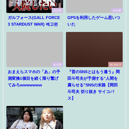
未分類
未分類
ガルフォース(GALL FORCE
GPSを利用したゲーム思いつ
3 STARDUST WAR) 예고편
いた
未分類
政治経済
おまえらスマホの「あ」の予
『昔のSNSとはもう違う』岡
測変換1個目を続く限り繋げ
田斗司夫が予測する“人間を
てみろwwwwwww
腐らせる”SNSの末路【岡田
斗司夫 切り抜き サイコパ
ス】