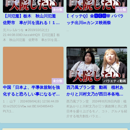
未分類
未分類
【川氾濫】栃木 秋山川氾濫
〖イッテQ〗🌼🅽🅴🆆🌸 パパラ
佐野市 車が川を流れる！１２
ッチ出川inカンヌ映画祭
日２１時
元スレ1みつを ★2019/10/12(土)
...
21:44:08.03ID:/uczahHQ9 【川氾濫】栃
木 秋山川氾濫 佐野市 車が川を流...
未分類
バラエティ動画
中国「日本よ、半導体規制を強
西乃風ブラン堂 動画 植村あ
化すると恐ろしい事になるぞ。
かりと川村文乃が西日本各地の
本当に良いのか？」
ご当地ブランドを発掘 8月26日
1 ： 山下 ：2024/09/04(水) 12:56:44.09
西乃風ブラン堂 2024年8月26日内容：植
ID:nr2S2CGV0●.net BE:643485443-
村あかりと川村文乃が三ツ廣政輝と共に西
PLT(1...
日本を盛り上げるモノ、コト、グルメを紹
介する地方創生バラエ...