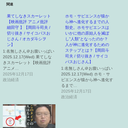
関連
果てしなきスカーレット
ホモ・サピエンスが猿か
【映画批評 アニメ批評
ら神へ進化するまでの人
細田守 】【岡田斗司夫 /
類史。ホモサピエンスは
切り抜き / サイコパスお
いかに他の原始人を滅ぼ
じさん / オカダ斗シヲ
し”人類”となったのか？
ン】
人が神に進化するための
ステップとは？【岡田斗
1:名無しさん＠お腹いっぱい
司夫 / 切り抜き / サイコ
2025.12.17(Wed) 果てしな
パスおじさん】
きスカーレット【映画批評
アニメ…
1:名無しさん＠お腹いっぱい
2025年12月17日
2025.12.17(Wed) ホモ・サ
政治経済
ピエンスが猿から神へ進化す
るまで…
2025年12月17日
政治経済