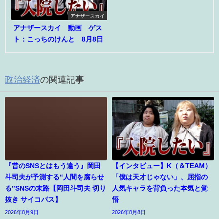
アナザースカイ
アナザースカイ 動画 ゲス
ト：こっちのけんと 8月8日
政治経済
の関連記事
『昔のSNSとはもう違う』岡田
【インタビュー】K（＆TEAM）
斗司夫が予測する“人間を腐らせ
「僕は天才じゃない」、屈指の
る”SNSの末路【岡田斗司夫 切り
人気キャラを背負った本気と覚
抜き サイコパス】
悟
2026年8月9日
2026年8月8日