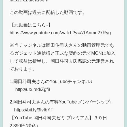
この動画は過去に配信した動画です。
【元動画はこちら↓】
https://www.youtube.com/watch?v=A1Anme27Ryg
※当チャンネルは岡田斗司夫さんの動画管理元であ
るガジェット通信様と正式な契約の元でMCNに加入
して収益は折半し、岡田斗司夫氏黙認の元運営され
ております。
1.岡田斗司夫さんのYouTubeチャンネル↓
http://urx.red/Zgf8
2.岡田斗司夫さんの有料YouTube メンバーシップ↓
https://bit.ly/3lvIbYF​
【YouTube 岡田斗司夫ゼミ プレミアム】３０日
2,390円(税込）