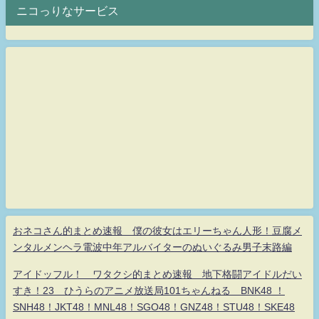
ニコっりなサービス
おネコさん的まとめ速報 僕の彼女はエリーちゃん人形！豆腐メ
ンタルメンヘラ電波中年アルバイターのぬいぐるみ男子末路編
アイドッフル！ ワタクシ的まとめ速報 地下格闘アイドルだい
すき！23 ひうらのアニメ放送局101ちゃんねる BNK48 ！
SNH48！JKT48！MNL48！SGO48！GNZ48！STU48！SKE48