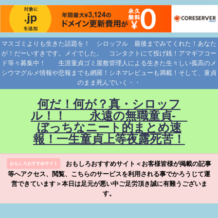
マスゴミよりも生きた話題を！ シロッフル 最後までみてくれた！あなた
が！だーいすきです。メイでした。 コンタクトにて投げ銭！アマギフコー
ド等々募集中！ 生涯童貞ゴミ屋敷管理人による生きた生々しい孤高のメ
シウマグルメ情報や悲報までも網羅！シネマレビューも満載！そして、童貞
のまま死んでいく・・
何だ！何が？真・シロッフ
ル！！ 永遠の無職童貞-
ぼっちなニート的まとめ速
報！一生童貞上等夜露死苦！
おもしろおすすめサイト＜お客様皆様が掲載の記事
おもしろおすすめサイト
等へアクセス、閲覧、こちらのサービスを利用される事でかろうじて運
営できています＞本日は足元が悪い中ご足労頂き誠に有難うございま
す。