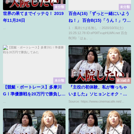
未分類
未分類
世界の果てまでイッテＱ！ 2019
百合A(16)「ずっと一緒にいよう
年11月24日
ね！」 百合B(15)「うん！」ワイ
「あら＾～」
...
1 ：風吹けば名無し ：2020/10/31(土)
15:25:12.78 ID:eP0IlTxupHLWN.net 百合
B(35)「はぁ、...
未分類
政治経済
【競艇・ボートレース】多摩川
『主役の初体験、私が奪っちゃ
GⅠ準優勝戦を20万円で勝負して
いました』ソヒョンとオク・テ
みた
ギョンのオフショットに胸キュ
...
Source: https://www.cinemacafe.net/...
ン