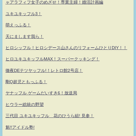
ャアラフィフ女子のめざせ！専業主婦！婚活計画編
ユキユキッフル3！
萌えっふる！
天にまします我ら！
ヒロシッフル！ヒロシデース山さんのリフォームひとりDIY！！
ヒロユキユキッフルMAX！スーパークッキング！
徹夜DEテツヤッフル!！レトロ館2号店！
剛Q超児ともっふる！
ヤナッフル ゲームだいすき6！放送局
ヒウラー総統の野望
三代目 ユキユキッフル 花のひうら組! 見参！
魁!!アイドル塾!