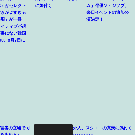
IK）がセレクト
に気付く
ム』俳優ソ・ジソブ、
活きがよすぎる
来日イベントの追加公
表現」が一冊
演決定！
ネイティブが超
辞書にない韓国
00』8月7日に
被害者の立場で同
外人、スクエニの真実に気付く
のを止めろ」