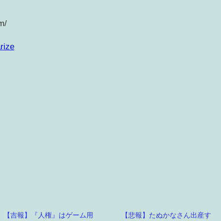
m/
rize
【吉報】『人権』はゲーム用
【悲報】たぬかなさん出産す