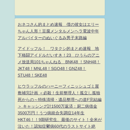
おネコさん的まとめ速報 僕の彼女はエリー
ちゃん人形！豆腐メンタルメンヘラ電波中年
アルバイターのぬいぐるみ男子末路編
アイドッフル！ ワタクシ的まとめ速報 地
下格闘アイドルだいすき！23 ひうらのアニ
メ放送局101ちゃんねる BNK48 ！SNH48！
JKT48！MNL48！SGO48！GNZ48！
STU48！SKE48
ヒウラッフルのハーニーフィニッシュゴミ屋
敷補完計画 ＜必殺！生前整理人！孤立し孤独
死からの～特殊清掃・遺品整理への道F完結編
＞ キャッシング計1500万返済：厨二病借金
3500万円！うつ病統合失調症14年生
HKT46！！9期研究生、最後のサイト！全米が
泣いた！認知症鬱病60代のラストサイト絶