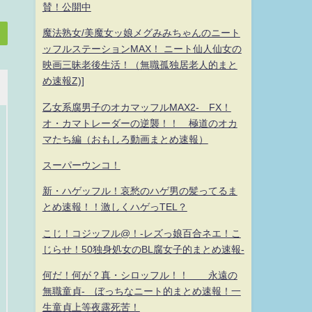
賛！公開中
魔法熟女/美魔女ッ娘メグみみちゃんのニート
ッフルステーションMAX！ ニート仙人仙女の
映画三昧老後生活！（無職孤独居老人的まと
め速報Z)]
乙女系腐男子のオカマッフルMAX2- FX！
オ・カマトレーダーの逆襲！！ 極道のオカ
マたち編（おもしろ動画まとめ速報）
スーパーウンコ！
新・ハゲッフル！哀愁のハゲ男の髪ってるま
とめ速報！！激しくハゲっTEL？
こじ！コジッフル@！-レズっ娘百合ネエ！こ
じらせ！50独身処女のBL腐女子的まとめ速報-
何だ！何が？真・シロッフル！！ 永遠の
無職童貞- ぼっちなニート的まとめ速報！一
生童貞上等夜露死苦！