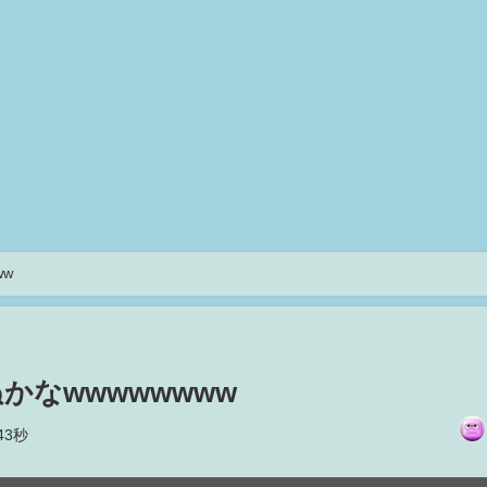
ww
かなwwwwwwww
43秒