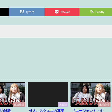
はてブ
Pocket
Feedly
政治経済
未分類
政治経済
能力試験
外人、スクエニの真実
『エージェント・キ