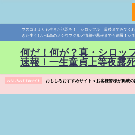
マスゴミよりも生きた話題を！ シロッフル 最後までみてく
きた生々しい孤高のメシウマグルメ情報や悲報までも網羅！シ
何だ！何が？真・シロッ
速報！一生童貞上等夜露
おもしろおすすめサイト＜お客様皆様が掲載の
おもしろおすすめサイト