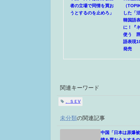
者の立場で同情を買お
（TOP
うとするのを止めろ」
した「
韓国語
に！『
使う 
語表現1
発売
関連キーワード
、ＳＥV
未分類
の関連記事
中国「日本は原爆
情を買おうとする