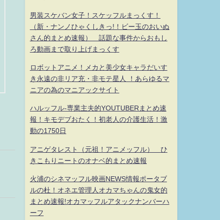
男装スケバン女子！スケッフルまっくす！
（新・ナンノひゃくしきっ!！ビー玉のおいぬ
さん的まとめ速報） 話題な事件からおもし
ろ動画まで取り上げまっくす
ロボットアニメ！メカと美少女キャラだいす
き永遠の非リア充・非モテ星人 ！あらゆるマ
ニアの為のマニアックサイト
ハルッフル-専業主夫的YOUTUBERまとめ速
報！キモデブおたく！初老人の介護生活！激
動の1750日
アニゲタレスト（元祖！アニメッフル） ひ
きこもりニートのオナベ的まとめ速報
火浦のシネマッフル映画NEWS情報ポータブ
ルの杜！オネエ管理人オカマちゃんの鬼女的
まとめ速報!オカマッフルアタックナンバーハ
ーフ