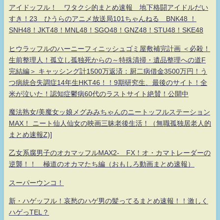
アイドッフル！ ワタクシ的まとめ速報 地下格闘アイドルだい
すき！23 ひうらのアニメ放送局101ちゃんねる BNK48 ！
SNH48！JKT48！MNL48！SGO48！GNZ48！STU48！SKE48
ヒウラッフルのハーニーフィニッシュゴミ屋敷補完計画 ＜必殺！
生前整理人！孤立し孤独死からの～特殊清掃・遺品整理への道F
完結編＞ キャッシング計1500万返済：厨二病借金3500万円！う
つ病統合失調症14年生HKT46！！9期研究生、最後のサイト！全
米が泣いた！認知症鬱病60代のラストサイト絶賛！公開中
魔法熟女/美魔女ッ娘メグみみちゃんのニートッフルステーション
MAX！ ニート仙人仙女の映画三昧老後生活！（無職孤独居老人的
まとめ速報Z)]
乙女系腐男子のオカマッフルMAX2- FX！オ・カマトレーダーの
逆襲！！ 極道のオカマたち編（おもしろ動画まとめ速報）
スーパーウンコ！
新・ハゲッフル！哀愁のハゲ男の髪ってるまとめ速報！！激しく
ハゲっTEL？