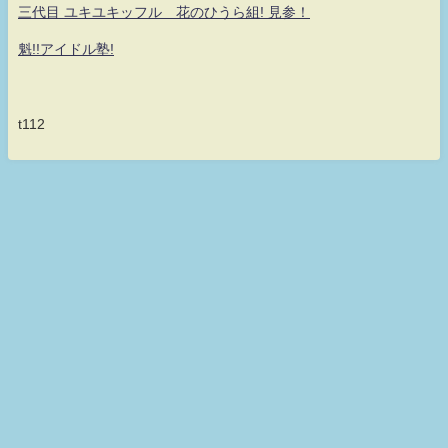
三代目 ユキユキッフル 花のひうら組! 見参！
魁!!アイドル塾!
t112
何だ！何が？真・シロッフル！！童貞なのに魔法が使えない！ 永遠の無