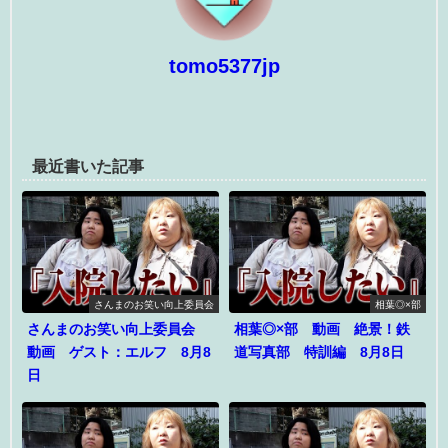
tomo5377jp
最近書いた記事
さんまのお笑い向上委員会
相葉◎×部
さんまのお笑い向上委員会
相葉◎×部 動画 絶景！鉄
動画 ゲスト：エルフ 8月8
道写真部 特訓編 8月8日
日