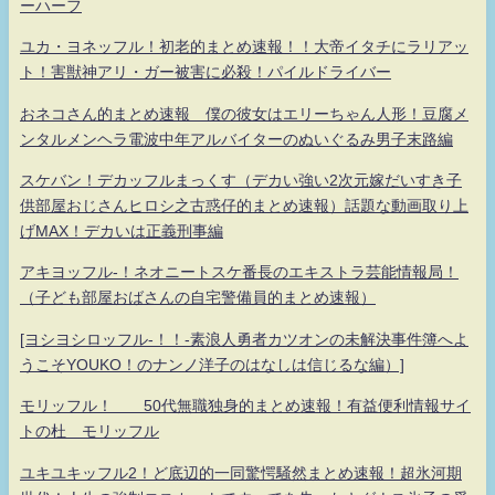
ーハーフ
ユカ・ヨネッフル！初老的まとめ速報！！大帝イタチにラリアッ
ト！害獣神アリ・ガー被害に必殺！パイルドライバー
おネコさん的まとめ速報 僕の彼女はエリーちゃん人形！豆腐メ
ンタルメンヘラ電波中年アルバイターのぬいぐるみ男子末路編
スケバン！デカッフルまっくす（デカい強い2次元嫁だいすき子
供部屋おじさんヒロシ之古惑仔的まとめ速報）話題な動画取り上
げMAX！デカいは正義刑事編
アキヨッフル-！ネオニートスケ番長のエキストラ芸能情報局！
（子ども部屋おばさんの自宅警備員的まとめ速報）
[ヨシヨシロッフル-！！-素浪人勇者カツオンの未解決事件簿へよ
うこそYOUKO！のナンノ洋子のはなしは信じるな編）]
モリッフル！ 50代無職独身的まとめ速報！有益便利情報サイ
トの杜 モリッフル
ユキユキッフル2！ど底辺的一同驚愕騒然まとめ速報！超氷河期