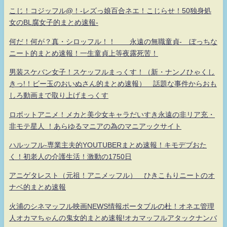
こじ！コジッフル@！-レズっ娘百合ネエ！こじらせ！50独身処
女のBL腐女子的まとめ速報-
何だ！何が？真・シロッフル！！ 永遠の無職童貞- ぼっちな
ニート的まとめ速報！一生童貞上等夜露死苦！
男装スケバン女子！スケッフルまっくす！（新・ナンノひゃくし
きっ!！ビー玉のおいぬさん的まとめ速報） 話題な事件からおも
しろ動画まで取り上げまっくす
ロボットアニメ！メカと美少女キャラだいすき永遠の非リア充・
非モテ星人 ！あらゆるマニアの為のマニアックサイト
ハルッフル-専業主夫的YOUTUBERまとめ速報！キモデブおた
く！初老人の介護生活！激動の1750日
アニゲタレスト（元祖！アニメッフル） ひきこもりニートのオ
ナベ的まとめ速報
火浦のシネマッフル映画NEWS情報ポータブルの杜！オネエ管理
人オカマちゃんの鬼女的まとめ速報!オカマッフルアタックナンバ