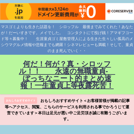
マスゴミよりも生きた話題を！ シロッフル 最後までみてくれた！あなた
が！だーいすきです。メイでした。 コンタクトにて投げ銭！アマギフコー
ド等々募集中！ 生涯童貞ゴミ屋敷管理人による生きた生々しい孤高のメ
シウマグルメ情報や悲報までも網羅！シネマレビューも満載！そして、童貞
のまま死んでいく・・
何だ！何が？真・シロッフ
ル！！ 永遠の無職童貞-
ぼっちなニート的まとめ速
報！一生童貞上等夜露死苦！
おもしろおすすめサイト＜お客様皆様が掲載の記事
おもしろおすすめサイト
等へアクセス、閲覧、こちらのサービスを利用される事でかろうじて運
営できています＞本日は足元が悪い中ご足労頂き誠に有難うございま
す。