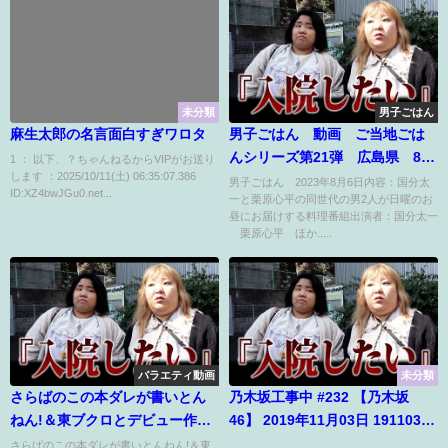
未分類
男子ごはん
麻生太郎の名言面白すぎワロタ
男子ごはん 動画 ご当地ごは
んシリーズ第21弾 広島県 8月
1 ： 以下、？ちゃんねるからVIPがお送り
します ：2025/10/11(土) 06:35:07.386
6日
男子ごはん 2023年8月6日内容：国分太
ID:XZ4bwJGu0.net...
一と栗原心平の同世代の男2人が日曜のお
昼にお届けする料理番組出演者：国分太一
栗原心平 ほか.....
バラエティ動画
未分類
さらばのこの本ダレが書いとん
乃木坂工事中 #232 【乃木坂
ねん!＆東ブクロとデビュー作
46】 2019年11月03日 191103
2025年10月21日
FULL SHOW
さらばのこの本ダレが書いとんねん!＆東
...