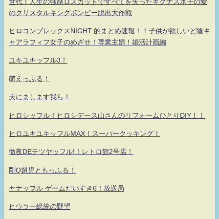
世代！人生の強制ロスカットですべてを失ったキグナス氷子の愛
のクリスタルキングボンビー脱出大作戦
ヒロコンプレックスNIGHT 的まとめ速報！！子供が欲しいど陰キ
ャアラフィフ女子のめざせ！専業主婦！婚活計画編
ユキユキッフル3！
萌えっふる！
天にまします我ら！
ヒロシッフル！ヒロシデース山さんのリフォームひとりDIY！！
ヒロユキユキッフルMAX！スーパークッキング！
徹夜DEテツヤッフル!！レトロ館2号店！
剛Q超児ともっふる！
ヤナッフル ゲームだいすき6！放送局
ヒウラー総統の野望