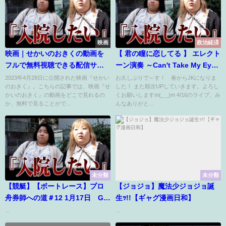
映画
政治経済
映画｜せかいのおきくの動画を
【 君の瞳に恋してる 】 エレクト
フルで無料視聴できる配信サイ
ーン演奏 ～Can't Take My Eyes
トまとめ
Off Of You～
2023年4月28日に公開された映画『せかい
お久しぶりで～す！ 春からJKになりま
のおきく』。こちらの記事では、映画『せ
した！ また順次UPしていきます。よろし
かいのおきく』の動画をどこで見れるの
くお願いしますm(_ _)m 4/16のライブ、み
か、無料で見ることがで...
んなありがと...
未分類
未分類
【競艇】【ボートレース】プロ
【ジョジョ】魔法少ジョジョ誕
舟券師への道＃12 1月17日 GⅢ
生ｯ!!【ギャグ漫画日和】
マスターズリーグ第10戦4日目
...
...
琵琶湖競艇場その③