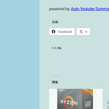
powered by
Auto Youtube Summa
共有:
Facebook
X
いいね:
関連