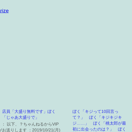
rize
店員「大盛り無料です」ぼく
ぼく「キジって10回言っ
「じゃあ大盛りで」
て？」 ぼく「キジキジキ
ジ……」 ぼく「桃太郎が最
1 ： 以下、？ちゃんねるからVIP
初に出会ったのは？」 ぼく
がお送りします ：2019/10/21(月)