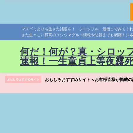
マスゴミよりも生きた話題を！ シロッフル 最後までみてく
きた生々しい孤高のメシウマグルメ情報や悲報までも網羅！シ
何だ！何が？真・シロッ
速報！一生童貞上等夜露
おもしろおすすめサイト＜お客様皆様が掲載の
おもしろおすすめサイト