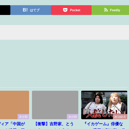
はてブ
Pocket
Feedly
未分類
未分類
政治経済
ディア「中国が
【衝撃】吉野家、とう
『イカゲーム』俳優な