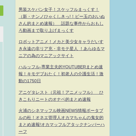
男装スケバン女子！スケッフルまっくす！
（新・ナンノひゃくしきっ!！ビー玉のおいぬ
さん的まとめ速報） 話題な事件からおもし
ろ動画まで取り上げまっくす
ロボットアニメ！メカと美少女キャラだいす
き永遠の非リア充・非モテ星人 ！あらゆるマ
ニアの為のマニアックサイト
ハルッフル-専業主夫的YOUTUBERまとめ速
報！キモデブおたく！初老人の介護生活！激
動の1750日
アニゲタレスト（元祖！アニメッフル） ひ
きこもりニートのオナベ的まとめ速報
火浦のシネマッフル映画NEWS情報ポータブ
ルの杜！オネエ管理人オカマちゃんの鬼女的
まとめ速報!オカマッフルアタックナンバーハ
ーフ