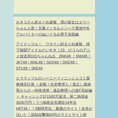
おネコさん的まとめ速報 僕の彼女はエリー
ちゃん人形！豆腐メンタルメンヘラ電波中年
アルバイターのぬいぐるみ男子末路編
アイドッフル！ ワタクシ的まとめ速報 地
下格闘アイドルだいすき！23 ひうらのアニ
メ放送局101ちゃんねる BNK48 ！SNH48！
JKT48！MNL48！SGO48！GNZ48！
STU48！SKE48
ヒウラッフルのハーニーフィニッシュゴミ屋
敷補完計画 ＜必殺！生前整理人！孤立し孤独
死からの～特殊清掃・遺品整理への道F完結編
＞ キャッシング計1500万返済：厨二病借金
3500万円！うつ病統合失調症14年生
HKT46！！9期研究生、最後のサイト！全米が
泣いた！認知症鬱病60代のラストサイト絶