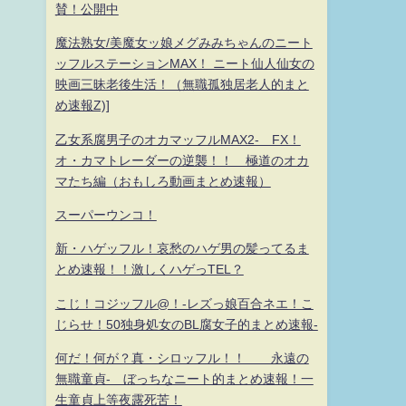
賛！公開中
魔法熟女/美魔女ッ娘メグみみちゃんのニート
ッフルステーションMAX！ ニート仙人仙女の
映画三昧老後生活！（無職孤独居老人的まと
め速報Z)]
乙女系腐男子のオカマッフルMAX2- FX！
オ・カマトレーダーの逆襲！！ 極道のオカ
マたち編（おもしろ動画まとめ速報）
スーパーウンコ！
新・ハゲッフル！哀愁のハゲ男の髪ってるま
とめ速報！！激しくハゲっTEL？
こじ！コジッフル@！-レズっ娘百合ネエ！こ
じらせ！50独身処女のBL腐女子的まとめ速報-
何だ！何が？真・シロッフル！！ 永遠の
無職童貞- ぼっちなニート的まとめ速報！一
生童貞上等夜露死苦！