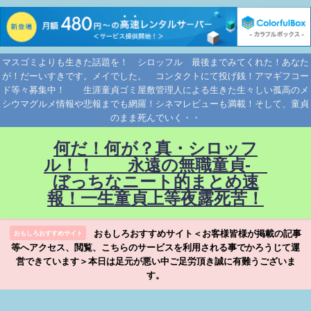
マスゴミよりも生きた話題を！ シロッフル 最後までみてくれた！あなた
が！だーいすきです。メイでした。 コンタクトにて投げ銭！アマギフコー
ド等々募集中！ 生涯童貞ゴミ屋敷管理人による生きた生々しい孤高のメ
シウマグルメ情報や悲報までも網羅！シネマレビューも満載！そして、童貞
のまま死んでいく・・
何だ！何が？真・シロッフ
ル！！ 永遠の無職童貞-
ぼっちなニート的まとめ速
報！一生童貞上等夜露死苦！
おもしろおすすめサイト＜お客様皆様が掲載の記事
おもしろおすすめサイト
等へアクセス、閲覧、こちらのサービスを利用される事でかろうじて運
営できています＞本日は足元が悪い中ご足労頂き誠に有難うございま
す。