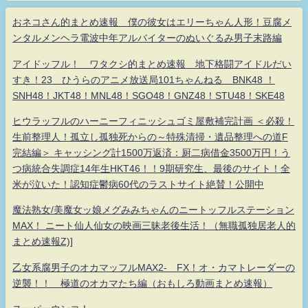
おネコさん的まとめ速報 僕の彼女はエリーちゃん人形！豆腐メ
ンタルメンヘラ電波中年アルバイターのぬいぐるみ男子末路編
アイドッフル！ ワタクシ的まとめ速報 地下格闘アイドルだい
すき！23 ひうらのアニメ放送局101ちゃんねる BNK48 ！
SNH48！JKT48！MNL48！SGO48！GNZ48！STU48！SKE48
ヒウラッフルのハーニーフィニッシュゴミ屋敷補完計画 ＜必殺！
生前整理人！孤立し孤独死からの～特殊清掃・遺品整理への道F
完結編＞ キャッシング計1500万返済：厨二病借金3500万円！う
つ病統合失調症14年生HKT46！！9期研究生、最後のサイト！全
米が泣いた！認知症鬱病60代のラストサイト絶賛！公開中
魔法熟女/美魔女ッ娘メグみみちゃんのニートッフルステーション
MAX！ ニート仙人仙女の映画三昧老後生活！（無職孤独居老人的
まとめ速報Z)]
乙女系腐男子のオカマッフルMAX2- FX！オ・カマトレーダーの
逆襲！！ 極道のオカマたち編（おもしろ動画まとめ速報）