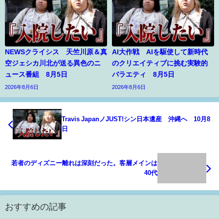
NEWSクライシス 天竺川原＆真
AI大作戦 AIを駆使して新時代
空ジェシカ川北が送る異色のニ
のクリエイティブに挑む実験的
ュース番組 8月5日
バラエティ 8月5日
2026年8月6日
2026年8月6日
Travis JapanノJUST!シン日本遺産 沖縄へ 10月8
日
若者のディズニー離れは深刻だった。客層メインは
40代
おすすめの記事