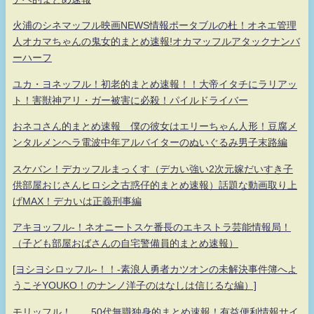
火浦のシネマッフル映画NEWS情報ポータブルの杜！オネエ管理
人オカマちゃんの鬼女的まとめ速報!オカマッフルアタックナンバ
ーハーフ
ユカ・ヨネッフル！初老的まとめ速報！！大帝イタチにラリアッ
ト！害獣神アリ・ガー被害に必殺！パイルドライバー
おネコさん的まとめ速報 僕の彼女はエリーちゃん人形！豆腐メ
ンタルメンヘラ電波中年アルバイターのぬいぐるみ男子末路編
スケバン！デカッフルまっくす（デカい強い2次元嫁だいすき子
供部屋おじさんヒロシ之古惑仔的まとめ速報）話題な動画取り上
げMAX！デカいは正義刑事編
アキヨッフル-！ネオニートスケ番長のエキストラ芸能情報局！
（子ども部屋おばさんの自宅警備員的まとめ速報）
[ヨシヨシロッフル-！！-素浪人勇者カツオンの未解決事件簿へよ
うこそYOUKO！のナンノ洋子のはなしは信じるな編）]
モリッフル！ 50代無職独身的まとめ速報！有益便利情報サイ