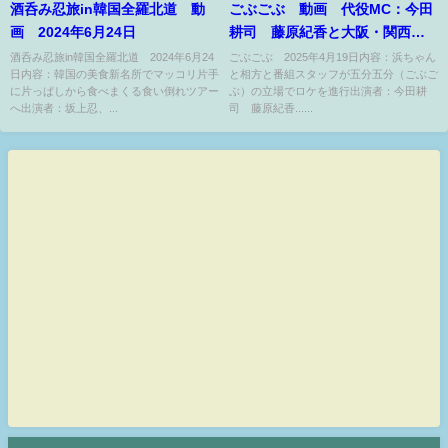
酒呑み忍旅in韓国全羅北道 動
ごぶごぶ 動画 代役MC：今田
画 2024年6月24日
耕司 藤原紀香と大阪・関西万
博ツアー 4月19日
酒呑み忍旅in韓国全羅北道 2024年6月24
ごぶごぶ 2025年4月19日内容：浜ちゃん
日内容：韓国の美食新名所でマッコリ片手
と相方と番組スタッフが五分五分（ごぶご
に片っぱしから食べまくる食い倒れツアー
ぶ）の立場でロケを進行出演者：今田耕
へ出演者：坂上忍、...
司 藤原紀香......