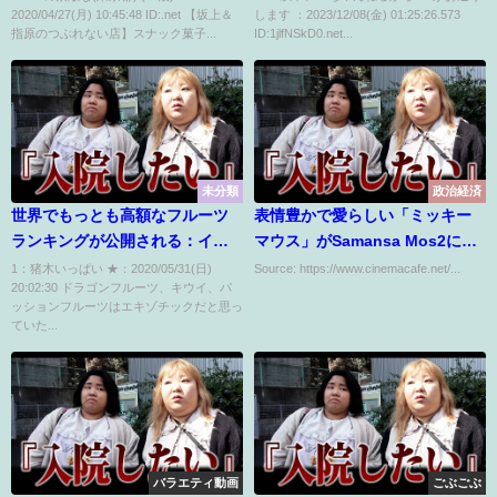
2020/04/27(月) 10:45:48 ID:.net 【坂上＆
します ：2023/12/08(金) 01:25:26.573
くれないから無理なんだよね。
指原のつぶれない店】スナック菓子...
ID:1jlfNSkD0.net...
未分類
政治経済
世界でもっとも高額なフルーツ
表情豊かで愛らしい「ミッキー
ランキングが公開される：イン
マウス」がSamansa Mos2に登
ド
場！7月24日から
1：猪木いっぱい ★：2020/05/31(日)
Source: https://www.cinemacafe.net/...
20:02:30 ドラゴンフルーツ、キウイ、パ
ッションフルーツはエキゾチックだと思っ
ていた...
バラエティ動画
ごぶごぶ