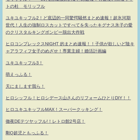
トの杜 モリッフル
ユキユキッフル2！ど底辺的一同驚愕騒然まとめ速報！超氷河期
世代！人生の強制ロスカットですべてを失ったキグナス氷子の愛
のクリスタルキングボンビー脱出大作戦
ヒロコンプレックスNIGHT 的まとめ速報！！子供が欲しいど陰キ
ャアラフィフ女子のめざせ！専業主婦！婚活計画編
ユキユキッフル3！
萌えっふる！
天にまします我ら！
ヒロシッフル！ヒロシデース山さんのリフォームひとりDIY！！
ヒロユキユキッフルMAX！スーパークッキング！
徹夜DEテツヤッフル!！レトロ館2号店！
剛Q超児ともっふる！