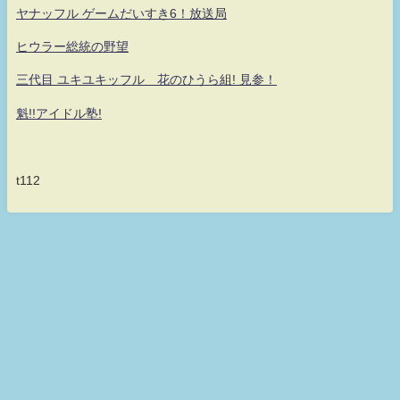
ヤナッフル ゲームだいすき6！放送局
ヒウラー総統の野望
三代目 ユキユキッフル 花のひうら組! 見参！
魁!!アイドル塾!
t112