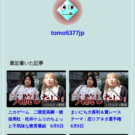
tomo5377jp
最近書いた記事
バラエティ動画
バラエティ動画
ニカゲーム 二階堂高嗣・猪
まいにち大喜利＆賞レース
俣周杜・松井ケムリのちょっ
テーマ：恋リアネタ選手権
と不気味な教育番組 8月5日
8月5日