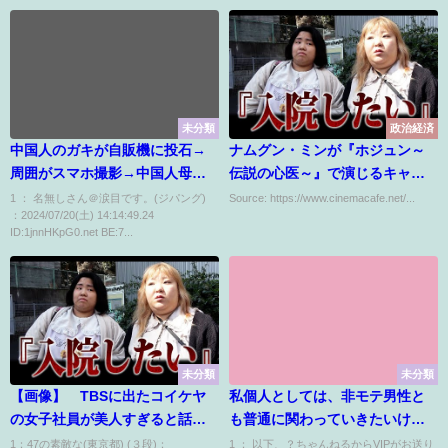
未分類
政治経済
中国人のガキが自販機に投石→
ナムグン・ミンが『ホジュン～
周囲がスマホ撮影→中国人母親
伝説の心医～』で演じるキャラ
が激昂し暴行
の苦悩とは何か
1 ： 名無しさん＠涙目です。(ジパング)
Source: https://www.cinemacafe.net/...
：2024/07/20(土) 14:14:49.24
ID:1jnnHKpG0.net BE:7...
未分類
未分類
【画像】 TBSに出たコイケヤ
私個人としては、非モテ男性と
の女子社員が美人すぎると話題
も普通に関わっていきたいけど
にｗｗｗｗｗｗｗｗ
彼らの多くは女を人として見て
1：47の素敵な(東京都) (３段)：
1 ： 以下、？ちゃんねるからVIPがお送り