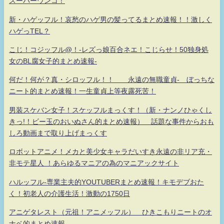
スーパーウンコ！
新・ハゲッフル！哀愁のハゲ男の髪ってるまとめ速報！！激しく
ハゲっTEL？
こじ！コジッフル@！-レズっ娘百合ネエ！こじらせ！50独身処
女のBL腐女子的まとめ速報-
何だ！何が？真・シロッフル！！ 永遠の無職童貞- ぼっちな
ニート的まとめ速報！一生童貞上等夜露死苦！
男装スケバン女子！スケッフルまっくす！（新・ナンノひゃくし
きっ!！ビー玉のおいぬさん的まとめ速報） 話題な事件からおも
しろ動画まで取り上げまっくす
ロボットアニメ！メカと美少女キャラだいすき永遠の非リア充・
非モテ星人 ！あらゆるマニアの為のマニアックサイト
ハルッフル-専業主夫的YOUTUBERまとめ速報！キモデブおた
く！初老人の介護生活！激動の1750日
アニゲタレスト（元祖！アニメッフル） ひきこもりニートのオ
ナベ的まとめ速報