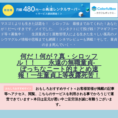
マスゴミよりも生きた話題を！ シロッフル 最後までみてくれた！あなた
が！だーいすきです。メイでした。 コンタクトにて投げ銭！アマギフコー
ド等々募集中！ 生涯童貞ゴミ屋敷管理人による生きた生々しい孤高のメ
シウマグルメ情報や悲報までも網羅！シネマレビューも満載！そして、童貞
のまま死んでいく・・
何だ！何が？真・シロッフ
ル！！ 永遠の無職童貞-
ぼっちなニート的まとめ速
報！一生童貞上等夜露死苦！
おもしろおすすめサイト＜お客様皆様が掲載の記事
おもしろおすすめサイト
等へアクセス、閲覧、こちらのサービスを利用される事でかろうじて運
営できています＞本日は足元が悪い中ご足労頂き誠に有難うございま
す。