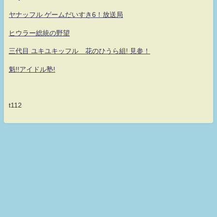
ヤナッフル ゲームだいすき6！放送局
ヒウラー総統の野望
三代目 ユキユキッフル 花のひうら組! 見参！
魁!!アイドル塾!
t112