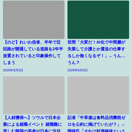
【のど】れいわ信者、半年で迂
世間「大変だ！AI化で中間層が
回路が開通している道路を2年半
失業して介護とか運送の仕事す
放置されていると印象操作して
るしか無くなるぞ！」←うん…
しまう
うん？
2026年8月6日
2026年8月6日
【人材獲得へ】ソウルで日本企
記者「中革連は食料品消費税ゼ
業による就職イベント 就職難に
ロを公約に掲げていたが？」→
苦しむ韓国の若者が日本に注目
階猛氏「それは財源確保という