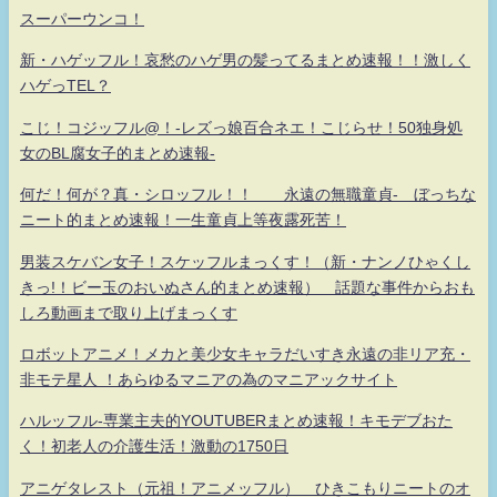
スーパーウンコ！
新・ハゲッフル！哀愁のハゲ男の髪ってるまとめ速報！！激しく
ハゲっTEL？
こじ！コジッフル@！-レズっ娘百合ネエ！こじらせ！50独身処
女のBL腐女子的まとめ速報-
何だ！何が？真・シロッフル！！ 永遠の無職童貞- ぼっちな
ニート的まとめ速報！一生童貞上等夜露死苦！
男装スケバン女子！スケッフルまっくす！（新・ナンノひゃくし
きっ!！ビー玉のおいぬさん的まとめ速報） 話題な事件からおも
しろ動画まで取り上げまっくす
ロボットアニメ！メカと美少女キャラだいすき永遠の非リア充・
非モテ星人 ！あらゆるマニアの為のマニアックサイト
ハルッフル-専業主夫的YOUTUBERまとめ速報！キモデブおた
く！初老人の介護生活！激動の1750日
アニゲタレスト（元祖！アニメッフル） ひきこもりニートのオ