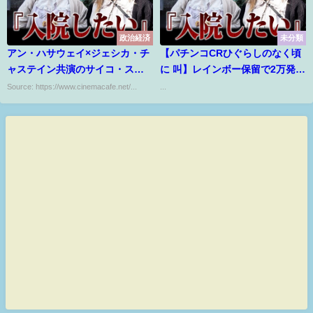
政治経済
未分類
アン・ハサウェイ×ジェシカ・チ
【パチンコCRひぐらしのなく頃
ャステイン共演のサイコ・スリ
に 叫】レインボー保留で2万発お
ラー『隣人たち』7月24日公開決
持ち帰り全回転ってのは嘘
Source: https://www.cinemacafe.net/...
...
定！ポスター＆本予告解禁
だ！！！