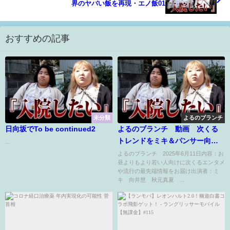
界のヤバい飯を再現・エノ飯01
おすすめの記事
未分類
よるのブランチ
日向坂でTo be continued2
よるのブランチ 動画 次くる
トレンドをミキ＆パンサー向井
...
が紹介 6月11日
よるのブランチ 2025年6月11日内容：お
昼よりもより若い人向けに次くるエンタメ
や流行の最先端情報をお届け出演者：ミ
キ 向井慧 秋元真夏 ...