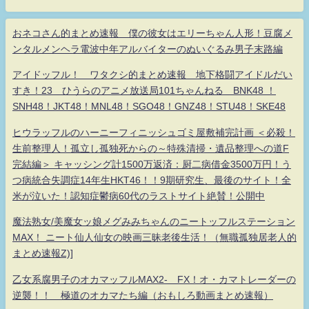
おネコさん的まとめ速報 僕の彼女はエリーちゃん人形！豆腐メ
ンタルメンヘラ電波中年アルバイターのぬいぐるみ男子末路編
アイドッフル！ ワタクシ的まとめ速報 地下格闘アイドルだい
すき！23 ひうらのアニメ放送局101ちゃんねる BNK48 ！
SNH48！JKT48！MNL48！SGO48！GNZ48！STU48！SKE48
ヒウラッフルのハーニーフィニッシュゴミ屋敷補完計画 ＜必殺！
生前整理人！孤立し孤独死からの～特殊清掃・遺品整理への道F
完結編＞ キャッシング計1500万返済：厨二病借金3500万円！う
つ病統合失調症14年生HKT46！！9期研究生、最後のサイト！全
米が泣いた！認知症鬱病60代のラストサイト絶賛！公開中
魔法熟女/美魔女ッ娘メグみみちゃんのニートッフルステーション
MAX！ ニート仙人仙女の映画三昧老後生活！（無職孤独居老人的
まとめ速報Z)]
乙女系腐男子のオカマッフルMAX2- FX！オ・カマトレーダーの
逆襲！！ 極道のオカマたち編（おもしろ動画まとめ速報）