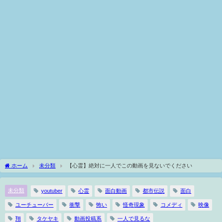
ホーム
未分類
【心霊】絶対に一人でこの動画を見ないでください
未分類
youtuber
心霊
面白動画
都市伝説
面白
ユーチューバー
衝撃
怖い
怪奇現象
コメディ
映像
翔
タケヤキ
動画投稿系
一人で見るな