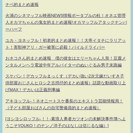
ナベ的まとめ速報
火浦のシネマッフル映画NEWS情報ポータブルの杜！オネエ管理
人オカマちゃんの鬼女的まとめ速報!オカマッフルアタックナンバ
ーハーフ
ユカ・ヨネッフル！初老的まとめ速報！！大帝イタチにラリアッ
ト！害獣神アリ・ガー被害に必殺！パイルドライバー
おネコさん的まとめ速報 僕の彼女はエリーちゃん人形！豆腐メ
ンタルメンヘラ電波中年アルバイターのぬいぐるみ男子末路編
スケバン！デカッフルまっくす（デカい強い2次元嫁だいすき子
供部屋おじさんヒロシ之古惑仔的まとめ速報）話題な動画取り上
げMAX！デカいは正義刑事編
アキヨッフル-！ネオニートスケ番長のエキストラ芸能情報局！
（子ども部屋おばさんの自宅警備員的まとめ速報）
[ヨシヨシロッフル-！！-素浪人勇者カツオンの未解決事件簿へよ
うこそYOUKO！のナンノ洋子のはなしは信じるな編）]