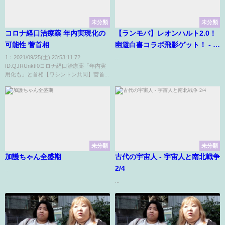
未分類
未分類
コロナ経口治療薬 年内実現化の
【ランモバ】レオンハルト2.0！
可能性 菅首相
幽遊白書コラボ飛影ゲット！ - ラ
ングリッサーモバイル【無課
1：2021/09/25(土) 23:53:11.72
...
ID:QJRUnktf0コロナ経口治療薬「年内実
金】#115
用化も」と首相【ワシントン共同】菅首...
未分類
未分類
加護ちゃん全盛期
古代の宇宙人 - 宇宙人と南北戦争
2/4
...
...