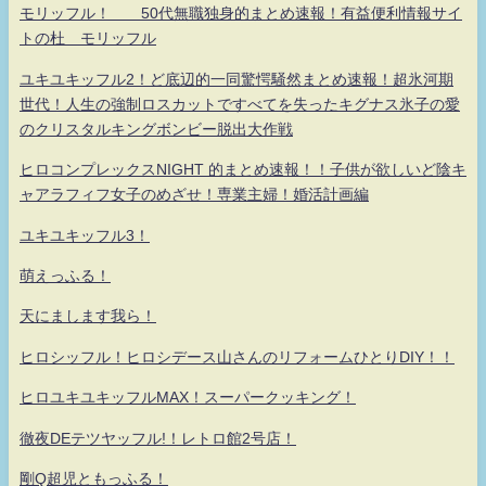
モリッフル！ 50代無職独身的まとめ速報！有益便利情報サイ
トの杜 モリッフル
ユキユキッフル2！ど底辺的一同驚愕騒然まとめ速報！超氷河期
世代！人生の強制ロスカットですべてを失ったキグナス氷子の愛
のクリスタルキングボンビー脱出大作戦
ヒロコンプレックスNIGHT 的まとめ速報！！子供が欲しいど陰キ
ャアラフィフ女子のめざせ！専業主婦！婚活計画編
ユキユキッフル3！
萌えっふる！
天にまします我ら！
ヒロシッフル！ヒロシデース山さんのリフォームひとりDIY！！
ヒロユキユキッフルMAX！スーパークッキング！
徹夜DEテツヤッフル!！レトロ館2号店！
剛Q超児ともっふる！