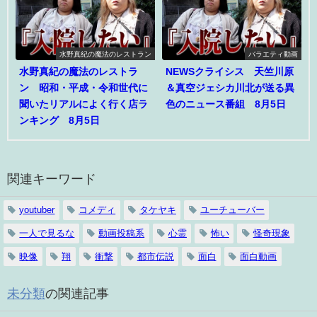
水野真紀の魔法のレストラン
バラエティ動画
水野真紀の魔法のレストラ
NEWSクライシス 天竺川原
ン 昭和・平成・令和世代に
＆真空ジェシカ川北が送る異
聞いたリアルによく行く店ラ
色のニュース番組 8月5日
ンキング 8月5日
関連キーワード
youtuber
コメディ
タケヤキ
ユーチューバー
一人で見るな
動画投稿系
心霊
怖い
怪奇現象
映像
翔
衝撃
都市伝説
面白
面白動画
未分類
の関連記事