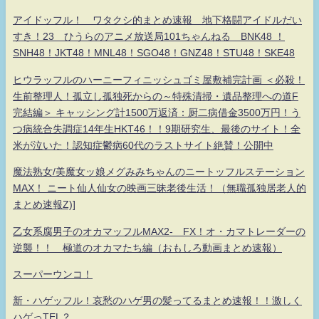
アイドッフル！ ワタクシ的まとめ速報 地下格闘アイドルだい
すき！23 ひうらのアニメ放送局101ちゃんねる BNK48 ！
SNH48！JKT48！MNL48！SGO48！GNZ48！STU48！SKE48
ヒウラッフルのハーニーフィニッシュゴミ屋敷補完計画 ＜必殺！
生前整理人！孤立し孤独死からの～特殊清掃・遺品整理への道F
完結編＞ キャッシング計1500万返済：厨二病借金3500万円！う
つ病統合失調症14年生HKT46！！9期研究生、最後のサイト！全
米が泣いた！認知症鬱病60代のラストサイト絶賛！公開中
魔法熟女/美魔女ッ娘メグみみちゃんのニートッフルステーション
MAX！ ニート仙人仙女の映画三昧老後生活！（無職孤独居老人的
まとめ速報Z)]
乙女系腐男子のオカマッフルMAX2- FX！オ・カマトレーダーの
逆襲！！ 極道のオカマたち編（おもしろ動画まとめ速報）
スーパーウンコ！
新・ハゲッフル！哀愁のハゲ男の髪ってるまとめ速報！！激しく
ハゲっTEL？