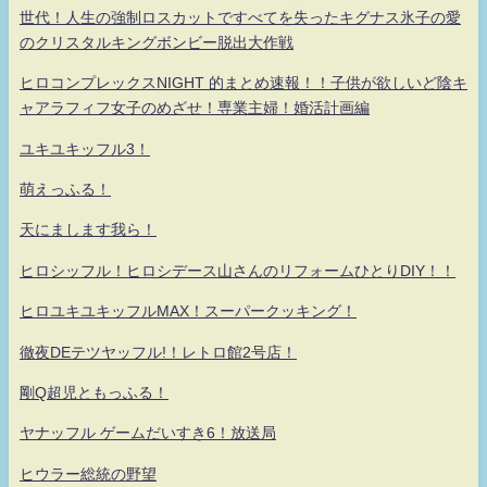
世代！人生の強制ロスカットですべてを失ったキグナス氷子の愛
のクリスタルキングボンビー脱出大作戦
ヒロコンプレックスNIGHT 的まとめ速報！！子供が欲しいど陰キ
ャアラフィフ女子のめざせ！専業主婦！婚活計画編
ユキユキッフル3！
萌えっふる！
天にまします我ら！
ヒロシッフル！ヒロシデース山さんのリフォームひとりDIY！！
ヒロユキユキッフルMAX！スーパークッキング！
徹夜DEテツヤッフル!！レトロ館2号店！
剛Q超児ともっふる！
ヤナッフル ゲームだいすき6！放送局
ヒウラー総統の野望