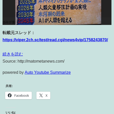
転載元スレッド：
https://viper.2ch.sc/test/read.cgi/news4vip/1758243870/
続きを読む
Source: http://matometanews.com/
powered by
Auto Youtube Summarize
共有:
Facebook
X
いいね: