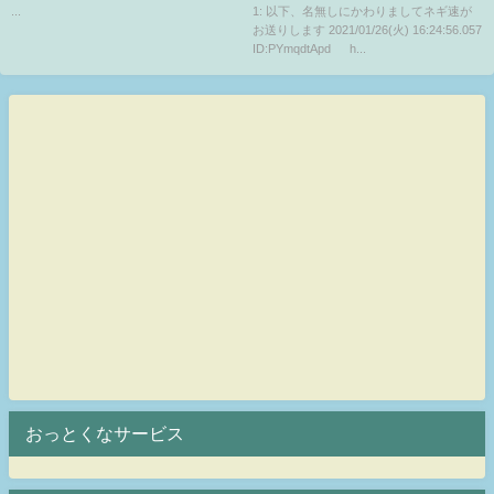
ｗｗｗｗｗｗｗ
...
1: 以下、名無しにかわりましてネギ速が
お送りします 2021/01/26(火) 16:24:56.057
ID:PYmqdtApd h...
おっとくなサービス