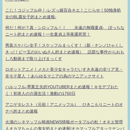
こじ！コジッフル@！-レズっ娘百合ネエ！こじらせ！50独身処
女のBL腐女子的まとめ速報-
何だ！何が？真・シロッフル！！ 永遠の無職童貞- ぼっちな
ニート的まとめ速報！一生童貞上等夜露死苦！
男装スケバン女子！スケッフルまっくす！（新・ナンノひゃくし
きっ!！ビー玉のおいぬさん的まとめ速報） 話題な事件からおも
しろ動画まで取り上げまっくす
ロボットアニメ！メカと美少女キャラだいすき永遠の非リア充・
非モテ星人 ！あらゆるマニアの為のマニアックサイト
ハルッフル-専業主夫的YOUTUBERまとめ速報！キモデブおた
く！初老人の介護生活！激動の1750日
アニゲタレスト（元祖！アニメッフル） ひきこもりニートのオ
ナベ的まとめ速報
火浦のシネマッフル映画NEWS情報ポータブルの杜！オネエ管理
人オカマちゃんの鬼女的まとめ速報!オカマッフルアタックナンバ