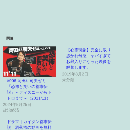
関連
【心霊現象】完全に取り
憑かれ号泣…ヤバすぎて
お蔵入りになった映像を
解禁します。
2019年8月2日
未分類
#006 岡田斗司夫ゼミ
「恐怖と笑いの都市伝
説」～ディズニーからト
トロまで～（2011/11）
2024年5月25日
政治経済
ドラマ｜カイダン都市伝
説 洒落怖の動画を無料