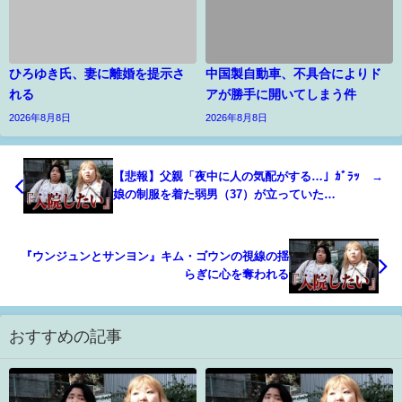
ひろゆき氏、妻に離婚を提示さ
中国製自動車、不具合によりド
れる
アが勝手に開いてしまう件
2026年8月8日
2026年8月8日
【悲報】父親「夜中に人の気配がする…」ｶﾞﾗｯ →
娘の制服を着た弱男（37）が立っていた
WWWWWWWWWWWWWWWWWWWWWWWWWW
『ウンジュンとサンヨン』キム・ゴウンの視線の揺
らぎに心を奪われる
おすすめの記事