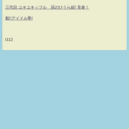
三代目 ユキユキッフル 花のひうら組! 見参！
魁!!アイドル塾!
t112