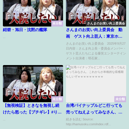
未分類
さんまのお笑い向上委員会
紺碧・旭日・沈黙の艦隊
さんまのお笑い向上委員会 動
画 ゲスト向上芸人：東京ホテ
...
イソン 9月27日
さんまのお笑い向上委員会 2025年9月27
日内容：さんま向上長・委員会メンバー・
ゲスト芸人たちによる爆笑エンターテイン
メント出演者：明石家...
未分類
未分類
【無視検証】ときなを無視し続
台湾パイナップルどこ行っても
けたら怒った【ブチギレ】#りん
売ってねえよってみなさん、こ
みゆチャンネル#夫婦#ブチギレ
れからが本格的な収穫期らしい
...
続きを読む Source:
http://hamusoku.com/index.rdf...
ぞｗｗｗｗｗｗｗｗｗ