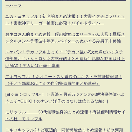
ーハーフ
ユカ・ヨネッフル！初老的まとめ速報！！大帝イタチにラリアッ
ト！害獣神アリ・ガー被害に必殺！パイルドライバー
おネコさん的まとめ速報 僕の彼女はエリーちゃん人形！豆腐メ
ンタルメンヘラ電波中年アルバイターのぬいぐるみ男子末路編
スケバン！デカッフルまっくす（デカい強い2次元嫁だいすき子
供部屋おじさんヒロシ之古惑仔的まとめ速報）話題な動画取り上
げMAX！デカいは正義刑事編
アキヨッフル-！ネオニートスケ番長のエキストラ芸能情報局！
（子ども部屋おばさんの自宅警備員的まとめ速報）
[ヨシヨシロッフル-！！-素浪人勇者カツオンの未解決事件簿へよ
うこそYOUKO！のナンノ洋子のはなしは信じるな編）]
モリッフル！ 50代無職独身的まとめ速報！有益便利情報サイ
トの杜 モリッフル
ユキユキッフル2！ど底辺的一同驚愕騒然まとめ速報！超氷河期