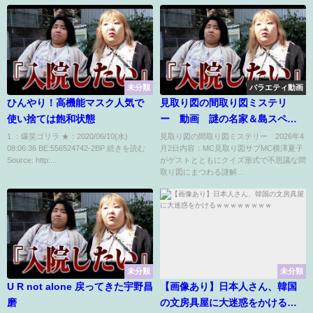
未分類
バラエティ動画
ひんやり！高機能マスク人気で
見取り図の間取り図ミステリ
使い捨ては飽和状態
ー 動画 謎の名家＆島スペシ
ャル 4月2日
1.：爆笑ゴリラ ★：2020/06/10(水)
見取り図の間取り図ミステリー 2026年4
08:06:36 BE:556524742-2BP 続きを読む
月2日内容：MC見取り図サブMC横澤夏子
Source: http:...
がゲストとともにクイズ形式で不思議な間
取り図にまつわる謎解...
未分類
未分類
U R not alone 戻ってきた宇野昌
【画像あり】日本人さん、韓国
磨
の文房具屋に大迷惑をかけるｗ