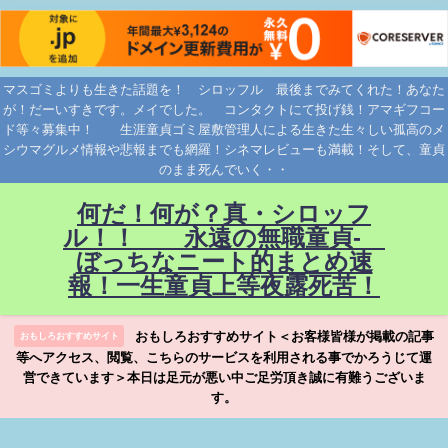
マスゴミよりも生きた話題を！ シロッフル 最後までみてくれた！あなた
が！だーいすきです。メイでした。 コンタクトにて投げ銭！アマギフコー
ド等々募集中！ 生涯童貞ゴミ屋敷管理人による生きた生々しい孤高のメ
シウマグルメ情報や悲報までも網羅！シネマレビューも満載！そして、童貞
のまま死んでいく・・
何だ！何が？真・シロッフ
ル！！ 永遠の無職童貞-
ぼっちなニート的まとめ速
報！一生童貞上等夜露死苦！
おもしろおすすめサイト＜お客様皆様が掲載の記事
おもしろおすすめサイト
等へアクセス、閲覧、こちらのサービスを利用される事でかろうじて運
営できています＞本日は足元が悪い中ご足労頂き誠に有難うございま
す。