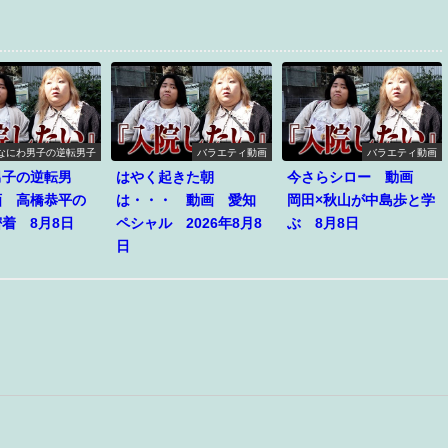
なにわ男子の逆転男子
バラエティ動画
バラエティ動画
男子の逆転男
はやく起きた朝
今さらシロー 動画
画 高橋恭平の
は・・・ 動画 愛知
岡田×秋山が中島歩と学
着 8月8日
ペシャル 2026年8月8
ぶ 8月8日
日