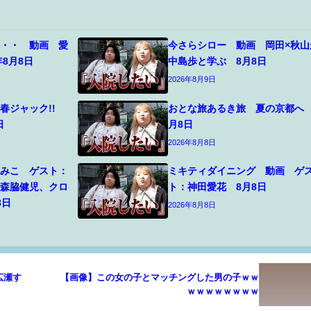
・・・ 動画 愛
今さらシロー 動画 岡田×秋山
年8月8日
中島歩と学ぶ 8月8日
2026年8月9日
春ジャック!!
おとな旅あるき旅 夏の京都へ 
日
月8日
2026年8月8日
ゆみこ ゲスト：
ミキティダイニング 動画 ゲ
、森脇健児、クロ
ト：神田愛花 8月8日
8日
2026年8月8日
広瀬す
【画像】この女の子とマッチングした男の子ｗｗ
ｗｗｗｗｗｗｗｗ