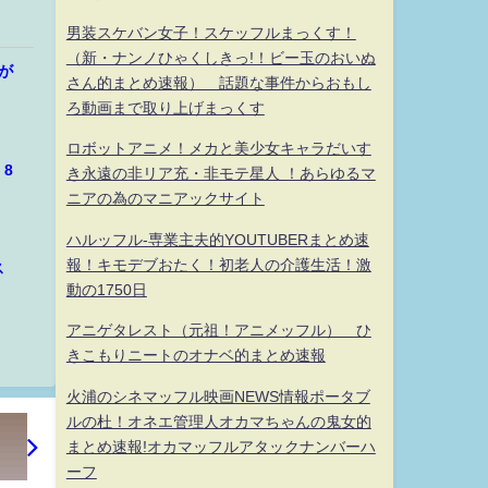
男装スケバン女子！スケッフルまっくす！
（新・ナンノひゃくしきっ!！ビー玉のおいぬ
が
さん的まとめ速報） 話題な事件からおもし
ろ動画まで取り上げまっくす
ロボットアニメ！メカと美少女キャラだいす
8
き永遠の非リア充・非モテ星人 ！あらゆるマ
ニアの為のマニアックサイト
ハルッフル-専業主夫的YOUTUBERまとめ速
報！キモデブおたく！初老人の介護生活！激
ス
動の1750日
アニゲタレスト（元祖！アニメッフル） ひ
きこもりニートのオナベ的まとめ速報
火浦のシネマッフル映画NEWS情報ポータブ
ルの杜！オネエ管理人オカマちゃんの鬼女的
まとめ速報!オカマッフルアタックナンバーハ
ーフ