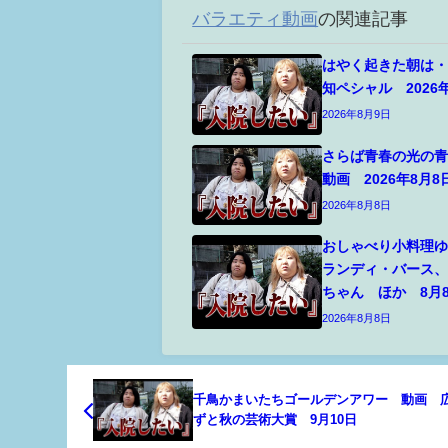
バラエティ動画
の関連記事
はやく起きた朝は
知ペシャル 2026
2026年8月9日
さらば青春の光の青
動画 2026年8月8
2026年8月8日
おしゃべり小料理
ランディ・バース
ちゃん ほか 8月
2026年8月8日
千鳥かまいたちゴールデンアワー 動画 
ずと秋の芸術大賞 9月10日