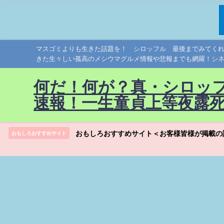
マスゴミよりも生きた話題を！ シロッフル 最後までみてく
きた生々しい孤高のメシウマグルメ情報や悲報までも網羅！シ
何だ！何が？真・シロッ
速報！一生童貞上等夜露
おもしろおすすめサイト＜お客様皆様が掲載の
おもしろおすすめサイト