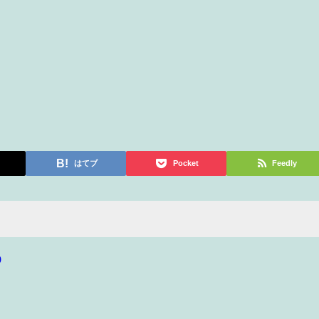
はてブ
Pocket
Feedly
p