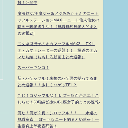
賛！公開中
魔法熟女/美魔女ッ娘メグみみちゃんのニート
ッフルステーションMAX！ ニート仙人仙女の
映画三昧老後生活！（無職孤独居老人的まと
め速報Z)]
乙女系腐男子のオカマッフルMAX2- FX！
オ・カマトレーダーの逆襲！！ 極道のオカ
マたち編（おもしろ動画まとめ速報）
スーパーウンコ！
新・ハゲッフル！哀愁のハゲ男の髪ってるま
とめ速報！！激しくハゲっTEL？
こじ！コジッフル@！-レズっ娘百合ネエ！こ
じらせ！50独身処女のBL腐女子的まとめ速報-
何だ！何が？真・シロッフル！！ 永遠の
無職童貞- ぼっちなニート的まとめ速報！一
生童貞上等夜露死苦！