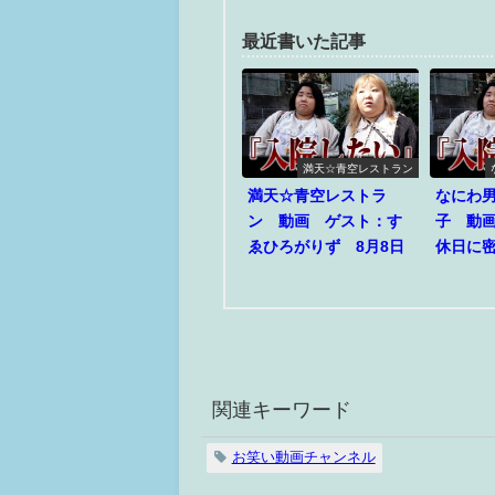
最近書いた記事
満天☆青空レストラン
満天☆青空レストラ
なにわ
ン 動画 ゲスト：す
子 動
ゑひろがりず 8月8日
休日に密
関連キーワード
お笑い動画チャンネル