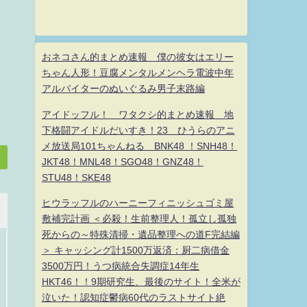
おネコさん的まとめ速報 僕の彼女はエリー
ちゃん人形！豆腐メンタルメンヘラ電波中年
アルバイターのぬいぐるみ男子末路編
アイドッフル！ ワタクシ的まとめ速報 地
下格闘アイドルだいすき！23 ひうらのアニ
メ放送局101ちゃんねる BNK48 ！SNH48！
JKT48！MNL48！SGO48！GNZ48！
STU48！SKE48
ヒウラッフルのハーニーフィニッシュゴミ屋
敷補完計画 ＜必殺！生前整理人！孤立し孤独
死からの～特殊清掃・遺品整理への道F完結編
＞ キャッシング計1500万返済：厨二病借金
3500万円！うつ病統合失調症14年生
HKT46！！9期研究生、最後のサイト！全米が
泣いた！認知症鬱病60代のラストサイト絶