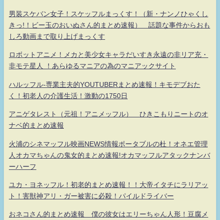
男装スケバン女子！スケッフルまっくす！（新・ナンノひゃくし
きっ!！ビー玉のおいぬさん的まとめ速報） 話題な事件からおも
しろ動画まで取り上げまっくす
ロボットアニメ！メカと美少女キャラだいすき永遠の非リア充・
非モテ星人 ！あらゆるマニアの為のマニアックサイト
ハルッフル-専業主夫的YOUTUBERまとめ速報！キモデブおた
く！初老人の介護生活！激動の1750日
アニゲタレスト（元祖！アニメッフル） ひきこもりニートのオ
ナベ的まとめ速報
火浦のシネマッフル映画NEWS情報ポータブルの杜！オネエ管理
人オカマちゃんの鬼女的まとめ速報!オカマッフルアタックナンバ
ーハーフ
ユカ・ヨネッフル！初老的まとめ速報！！大帝イタチにラリアッ
ト！害獣神アリ・ガー被害に必殺！パイルドライバー
おネコさん的まとめ速報 僕の彼女はエリーちゃん人形！豆腐メ