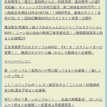
生前整理人！孤立し孤独死からの～特殊清掃・遺品整理への道F
完結編＞ キャッシング計1500万返済：厨二病借金3500万円！う
つ病統合失調症14年生HKT46！！9期研究生、最後のサイト！全
米が泣いた！認知症鬱病60代のラストサイト絶賛！公開中
魔法熟女/美魔女ッ娘メグみみちゃんのニートッフルステーション
MAX！ ニート仙人仙女の映画三昧老後生活！（無職孤独居老人的
まとめ速報Z)]
乙女系腐男子のオカマッフルMAX2- FX！オ・カマトレーダーの
逆襲！！ 極道のオカマたち編（おもしろ動画まとめ速報）
スーパーウンコ！
新・ハゲッフル！哀愁のハゲ男の髪ってるまとめ速報！！激しく
ハゲっTEL？
こじ！コジッフル@！-レズっ娘百合ネエ！こじらせ！50独身処
女のBL腐女子的まとめ速報-
何だ！何が？真・シロッフル！！ 永遠の無職童貞- ぼっちな
ニート的まとめ速報！一生童貞上等夜露死苦！