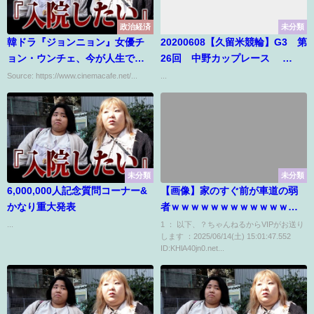
政治経済
未分類
韓ドラ『ジョンニョン』女優チ
20200608【久留米競輪】G3 第
ョン・ウンチェ、今が人生で一
26回 中野カップレース
番“ハンサム”!?ショートカット
10R S級準決勝
Source: https://www.cinemacafe.net/...
...
の短所は？
未分類
未分類
6,000,000人記念質問コーナー&
【画像】家のすぐ前が車道の弱
かなり重大発表
者ｗｗｗｗｗｗｗｗｗｗｗｗｗ
ｗｗｗｗｗｗｗｗｗｗｗ
...
1 ： 以下、？ちゃんねるからVIPがお送り
します ：2025/06/14(土) 15:01:47.552
ID:KHlA40jn0.net...