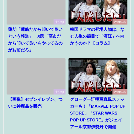
未分類
政治経済
蓮舫「蓮舫だから叩いて良い
韓国ドラマの登場人物は、な
という報道」 X民「高市だ
ぜ人生の節目で「漢江」へ向
から叩いて良いをやってるの
かうのか？【コラム】
がお前だろ」
未分類
政治経済
【画像】セブンイレブン、つ
グローグー証明写真風ステッ
いに神商品を販売
カーも！「MARVEL POP UP
STORE」「STAR WARS
POP UP STORE」がジェイ
アール京都伊勢丹で開催