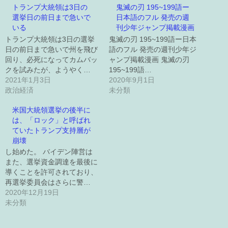
トランプ大統領は3日の
鬼滅の刃 195~199語ー
選挙日の前日まで急いで
日本語のフル 発売の週
いる
刊少年ジャンプ掲載漫画
トランプ大統領は3日の選挙
鬼滅の刃 195~199語ー日本
日の前日まで急いで州を飛び
語のフル 発売の週刊少年ジ
回り、必死になってカムバッ
ャンプ掲載漫画 鬼滅の刃
クを試みたが、ようやく…
195~199語…
2021年1月3日
2020年9月1日
政治経済
未分類
米国大統領選挙の後半に
は、「ロック」と呼ばれ
ていたトランプ支持層が
崩壊
し始めた。 バイデン陣営は
また、選挙資金調達を最後に
導くことを許可されており、
再選挙委員会はさらに警…
2020年12月19日
未分類