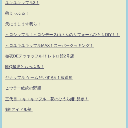
ユキユキッフル3！
萌えっふる！
天にまします我ら！
ヒロシッフル！ヒロシデース山さんのリフォームひとりDIY！！
ヒロユキユキッフルMAX！スーパークッキング！
徹夜DEテツヤッフル!！レトロ館2号店！
剛Q超児ともっふる！
ヤナッフル ゲームだいすき6！放送局
ヒウラー総統の野望
三代目 ユキユキッフル 花のひうら組! 見参！
魁!!アイドル塾!