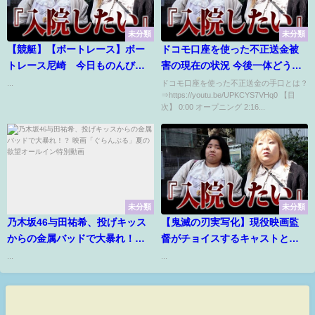
未分類
未分類
【競艇】【ボートレース】ボー
ドコモ口座を使った不正送金被
トレース尼崎 今日ものんびり
害の現在の状況 今後一体どうな
夜まで配信
るのか？
...
ドコモ口座を使った不正送金の手口とは？
⇒https://youtu.be/UPKCYS7VHq0 【目
次】 0:00 オープニング 2:16...
未分類
未分類
乃木坂46与田祐希、投げキッス
【鬼滅の刃実写化】現役映画監
からの金属バッドで大暴れ！？
督がチョイスするキャストと
映画「ぐらんぶる」夏の欲望オ
は…
...
...
ールイン特別動画