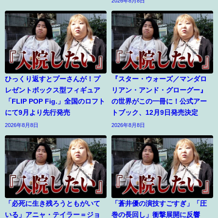
2026年8月8日
ひっくり返すとプーさんが！プ
『スター・ウォーズ／マンダロ
レゼントボックス型フィギュア
リアン・アンド・グローグー』
「FLIP POP Fig.」全国のロフト
の世界がこの一冊に！公式アー
にて9月より先行発売
トブック、12月9日発売決定
2026年8月8日
2026年8月8日
「必死に生き残ろうともがいて
「蒼井優の演技すごすぎ」「圧
いる」アニャ・テイラー＝ジョ
巻の長回し」衝撃展開に反響