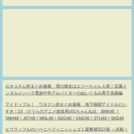
おネコさん的まとめ速報 僕の彼女はエリーちゃん人形！豆腐メ
ンタルメンヘラ電波中年アルバイターのぬいぐるみ男子末路編
アイドッフル！ ワタクシ的まとめ速報 地下格闘アイドルだい
すき！23 ひうらのアニメ放送局101ちゃんねる BNK48 ！
SNH48！JKT48！MNL48！SGO48！GNZ48！STU48！SKE48
ヒウラッフルのハーニーフィニッシュゴミ屋敷補完計画 ＜必殺！