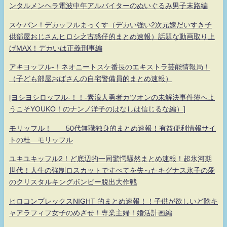
ンタルメンヘラ電波中年アルバイターのぬいぐるみ男子末路編
スケバン！デカッフルまっくす（デカい強い2次元嫁だいすき子
供部屋おじさんヒロシ之古惑仔的まとめ速報）話題な動画取り上
げMAX！デカいは正義刑事編
アキヨッフル-！ネオニートスケ番長のエキストラ芸能情報局！
（子ども部屋おばさんの自宅警備員的まとめ速報）
[ヨシヨシロッフル-！！-素浪人勇者カツオンの未解決事件簿へよ
うこそYOUKO！のナンノ洋子のはなしは信じるな編）]
モリッフル！ 50代無職独身的まとめ速報！有益便利情報サイ
トの杜 モリッフル
ユキユキッフル2！ど底辺的一同驚愕騒然まとめ速報！超氷河期
世代！人生の強制ロスカットですべてを失ったキグナス氷子の愛
のクリスタルキングボンビー脱出大作戦
ヒロコンプレックスNIGHT 的まとめ速報！！子供が欲しいど陰キ
ャアラフィフ女子のめざせ！専業主婦！婚活計画編