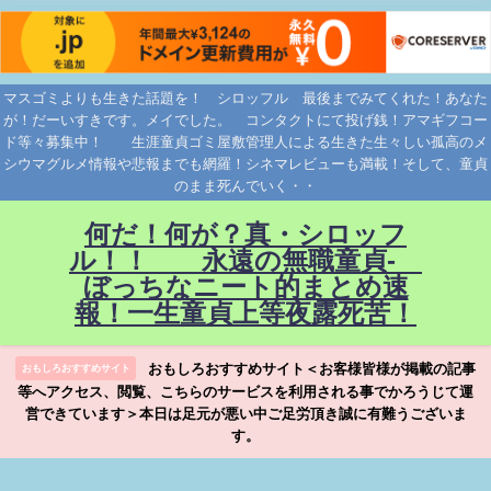
マスゴミよりも生きた話題を！ シロッフル 最後までみてくれた！あなた
が！だーいすきです。メイでした。 コンタクトにて投げ銭！アマギフコー
ド等々募集中！ 生涯童貞ゴミ屋敷管理人による生きた生々しい孤高のメ
シウマグルメ情報や悲報までも網羅！シネマレビューも満載！そして、童貞
のまま死んでいく・・
何だ！何が？真・シロッフ
ル！！ 永遠の無職童貞-
ぼっちなニート的まとめ速
報！一生童貞上等夜露死苦！
おもしろおすすめサイト＜お客様皆様が掲載の記事
おもしろおすすめサイト
等へアクセス、閲覧、こちらのサービスを利用される事でかろうじて運
営できています＞本日は足元が悪い中ご足労頂き誠に有難うございま
す。