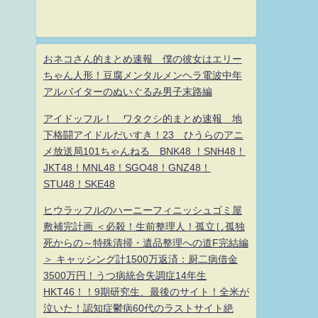
おネコさん的まとめ速報 僕の彼女はエリー
ちゃん人形！豆腐メンタルメンヘラ電波中年
アルバイターのぬいぐるみ男子末路編
アイドッフル！ ワタクシ的まとめ速報 地
下格闘アイドルだいすき！23 ひうらのアニ
メ放送局101ちゃんねる BNK48 ！SNH48！
JKT48！MNL48！SGO48！GNZ48！
STU48！SKE48
ヒウラッフルのハーニーフィニッシュゴミ屋
敷補完計画 ＜必殺！生前整理人！孤立し孤独
死からの～特殊清掃・遺品整理への道F完結編
＞ キャッシング計1500万返済：厨二病借金
3500万円！うつ病統合失調症14年生
HKT46！！9期研究生、最後のサイト！全米が
泣いた！認知症鬱病60代のラストサイト絶