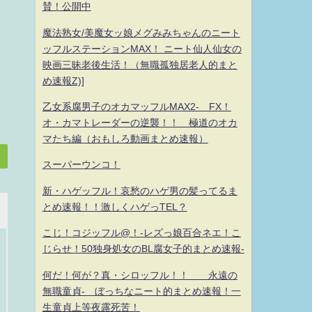
賛！公開中
魔法熟女/美魔女ッ娘メグみみちゃんのニート
ッフルステーションMAX！ ニート仙人仙女の
映画三昧老後生活！（無職孤独居老人的まと
め速報Z)]
乙女系腐男子のオカマッフルMAX2- FX！
オ・カマトレーダーの逆襲！！ 極道のオカ
マたち編（おもしろ動画まとめ速報）
スーパーウンコ！
新・ハゲッフル！哀愁のハゲ男の髪ってるま
とめ速報！！激しくハゲっTEL？
こじ！コジッフル@！-レズっ娘百合ネエ！こ
じらせ！50独身処女のBL腐女子的まとめ速報-
何だ！何が？真・シロッフル！！ 永遠の
無職童貞- ぼっちなニート的まとめ速報！一
生童貞上等夜露死苦！