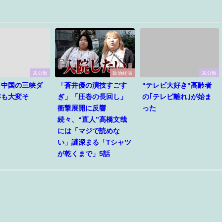
未分類
政治経済
未分類
】中国の三峡ダ
「蒼井優の演技すごす
"テレビ大好き"高齢者
年も大変そ
ぎ」「圧巻の長回し」
の｢テレビ離れ｣が始ま
・
衝撃展開に反響
った
続々、“直人”高橋文哉
には「マジで読めな
い」謎深まる「Tシャツ
が乾くまで」5話