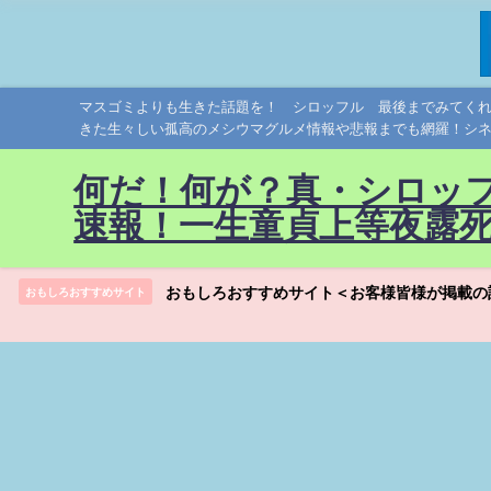
マスゴミよりも生きた話題を！ シロッフル 最後までみてく
きた生々しい孤高のメシウマグルメ情報や悲報までも網羅！シ
何だ！何が？真・シロッ
速報！一生童貞上等夜露
おもしろおすすめサイト＜お客様皆様が掲載の
おもしろおすすめサイト