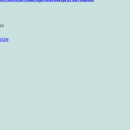
m/
rize