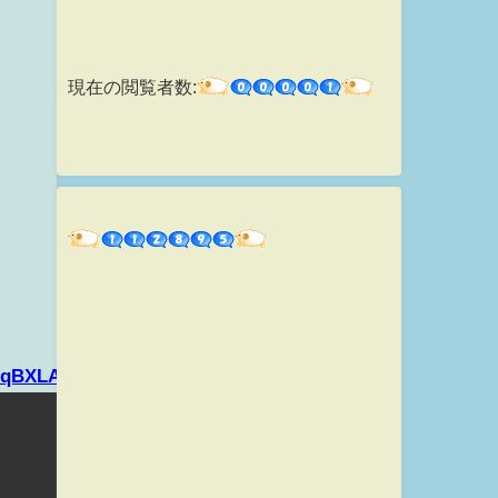
現在の閲覧者数:
zNDqBXLAhKHFL.mp4