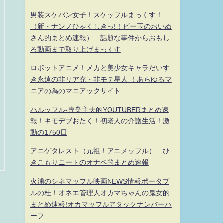
男装スケバン女子！スケッフルまっくす！
（新・ナンノひゃくしきっ!！ビー玉のおいぬ
さん的まとめ速報） 話題な事件からおもし
ろ動画まで取り上げまっくす
ロボットアニメ！メカと美少女キャラだいす
き永遠の非リア充・非モテ星人 ！あらゆるマ
ニアの為のマニアックサイト
ハルッフル-専業主夫的YOUTUBERまとめ速
報！キモデブおたく！初老人の介護生活！激
動の1750日
アニゲタレスト（元祖！アニメッフル） ひ
きこもりニートのオナベ的まとめ速報
火浦のシネマッフル映画NEWS情報ポータブ
ルの杜！オネエ管理人オカマちゃんの鬼女的
まとめ速報!オカマッフルアタックナンバーハ
ーフ