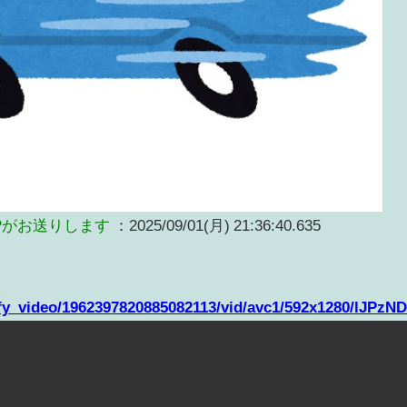
Pがお送りします
：2025/09/01(月) 21:36:40.635
ify_video/1962397820885082113/vid/avc1/592x1280/lJP