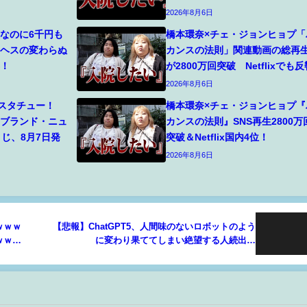
2026年8月6日
なのに6千円も
橋本環奈×チェ・ジョンヒョプ「
・ヘスの変わらぬ
カンスの法則」関連動画の総再
露！
が2800万回突破 Netflixでも反
2026年8月6日
スタチュー！
橋本環奈×チェ・ジョンヒョプ『
：ブランド・ニュ
カンスの法則』SNS再生2800万
くじ、8月7日発
突破＆Netflix国内4位！
2026年8月6日
ｗｗｗ
【悲報】ChatGPT5、人間味のないロボットのよう
ｗｗｗ
に変わり果ててしまい絶望する人続出…