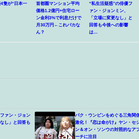
4隻が“日本一
首都圏マンション平均
“私生活疑惑”の俳優フ
価格1.2億円+住宅ロー
ァン・ジョンミン、
ン金利3%で利息だけで
「立場に変更なし」と
月30万円←これバカな
回答も今後への影響
ん？
は…
優ファン・ジョン
パク・ウンビンをめぐる三角関
更なし」と回答も
激化！『恋は命がけ』ヤン・セ
ン＆オン・ソンウの対照的なア
ーチに注目