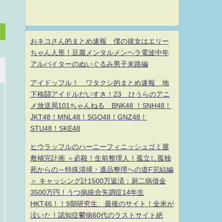
おネコさん的まとめ速報 僕の彼女はエリー
ちゃん人形！豆腐メンタルメンヘラ電波中年
アルバイターのぬいぐるみ男子末路編
アイドッフル！ ワタクシ的まとめ速報 地
下格闘アイドルだいすき！23 ひうらのアニ
メ放送局101ちゃんねる BNK48 ！SNH48！
JKT48！MNL48！SGO48！GNZ48！
STU48！SKE48
ヒウラッフルのハーニーフィニッシュゴミ屋
敷補完計画 ＜必殺！生前整理人！孤立し孤独
死からの～特殊清掃・遺品整理への道F完結編
＞ キャッシング計1500万返済：厨二病借金
3500万円！うつ病統合失調症14年生
HKT46！！9期研究生、最後のサイト！全米が
泣いた！認知症鬱病60代のラストサイト絶