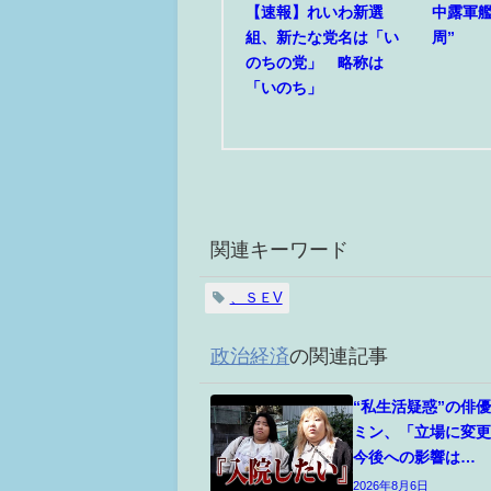
【速報】れいわ新選
中露軍艦
組、新たな党名は「い
周”
のちの党」 略称は
「いのち」
関連キーワード
、ＳＥV
政治経済
の関連記事
“私生活疑惑”の俳
ミン、「立場に変
今後への影響は…
2026年8月6日