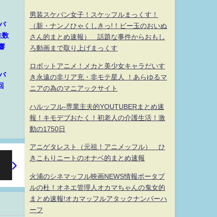
男装スケバン女子！スケッフルまっくす！
バ
（新・ナンノひゃくしきっ!！ビー玉のおいぬ
生数
さん的まとめ速報） 話題な事件からおもし
響
ろ動画まで取り上げまっくす
ロボットアニメ！メカと美少女キャラだいす
バ
き永遠の非リア充・非モテ星人 ！あらゆるマ
回
ニアの為のマニアックサイト
ハルッフル-専業主夫的YOUTUBERまとめ速
報！キモデブおたく！初老人の介護生活！激
動の1750日
アニゲタレスト（元祖！アニメッフル） ひ
きこもりニートのオナベ的まとめ速報
火浦のシネマッフル映画NEWS情報ポータブ
ルの杜！オネエ管理人オカマちゃんの鬼女的
まとめ速報!オカマッフルアタックナンバーハ
ーフ