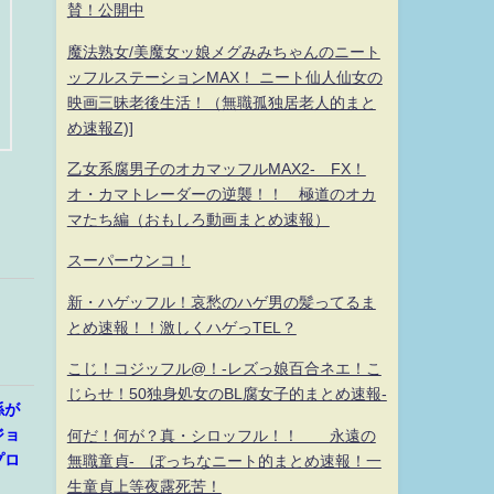
賛！公開中
魔法熟女/美魔女ッ娘メグみみちゃんのニート
ッフルステーションMAX！ ニート仙人仙女の
映画三昧老後生活！（無職孤独居老人的まと
め速報Z)]
乙女系腐男子のオカマッフルMAX2- FX！
オ・カマトレーダーの逆襲！！ 極道のオカ
マたち編（おもしろ動画まとめ速報）
スーパーウンコ！
新・ハゲッフル！哀愁のハゲ男の髪ってるま
とめ速報！！激しくハゲっTEL？
こじ！コジッフル@！-レズっ娘百合ネエ！こ
じらせ！50独身処女のBL腐女子的まとめ速報-
係が
ジョ
何だ！何が？真・シロッフル！！ 永遠の
プロ
無職童貞- ぼっちなニート的まとめ速報！一
生童貞上等夜露死苦！