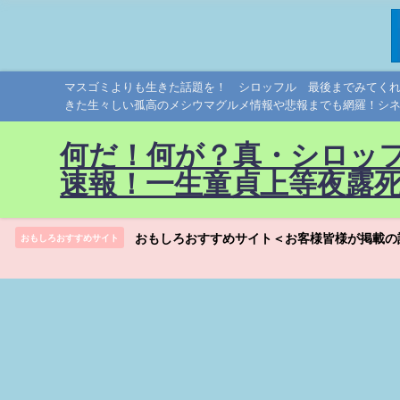
マスゴミよりも生きた話題を！ シロッフル 最後までみてく
きた生々しい孤高のメシウマグルメ情報や悲報までも網羅！シ
何だ！何が？真・シロッ
速報！一生童貞上等夜露
おもしろおすすめサイト＜お客様皆様が掲載の
おもしろおすすめサイト