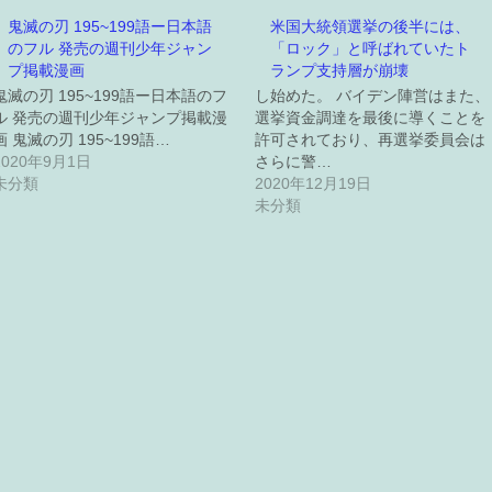
鬼滅の刃 195~199語ー日本語
米国大統領選挙の後半には、
のフル 発売の週刊少年ジャン
「ロック」と呼ばれていたト
プ掲載漫画
ランプ支持層が崩壊
鬼滅の刃 195~199語ー日本語のフ
し始めた。 バイデン陣営はまた、
ル 発売の週刊少年ジャンプ掲載漫
選挙資金調達を最後に導くことを
画 鬼滅の刃 195~199語…
許可されており、再選挙委員会は
2020年9月1日
さらに警…
未分類
2020年12月19日
未分類