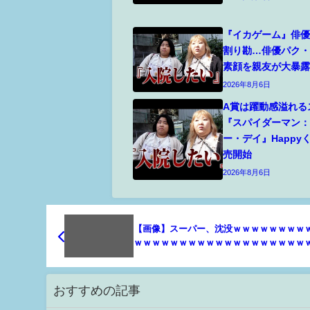
『イカゲーム』俳優
割り勘…俳優パク
素顔を親友が大暴
2026年8月6日
A賞は躍動感溢れる
『スパイダーマン
ー・デイ』Happy
売開始
2026年8月6日
【画像】スーパー、沈没ｗｗｗｗｗｗｗｗ
ｗｗｗｗｗｗｗｗｗｗｗｗｗｗｗｗｗｗｗ
ｗｗｗｗｗｗｗ
おすすめの記事