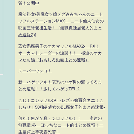
賛！公開中
魔法熟女/美魔女ッ娘メグみみちゃんのニート
ッフルステーションMAX！ ニート仙人仙女の
映画三昧老後生活！（無職孤独居老人的まと
め速報Z)]
乙女系腐男子のオカマッフルMAX2- FX！
オ・カマトレーダーの逆襲！！ 極道のオカ
マたち編（おもしろ動画まとめ速報）
スーパーウンコ！
新・ハゲッフル！哀愁のハゲ男の髪ってるま
とめ速報！！激しくハゲっTEL？
こじ！コジッフル@！-レズっ娘百合ネエ！こ
じらせ！50独身処女のBL腐女子的まとめ速報-
何だ！何が？真・シロッフル！！ 永遠の
無職童貞- ぼっちなニート的まとめ速報！一
生童貞上等夜露死苦！