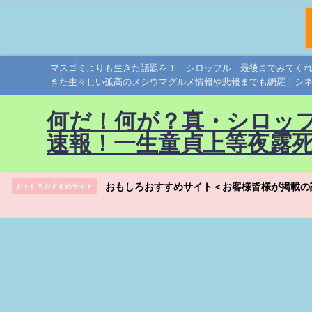
マスゴミよりも生きた話題を！ シロッフル 最後までみてく
きた生々しい孤高のメシウマグルメ情報や悲報までも網羅！シ
何だ！何が？真・シロッ
速報！一生童貞上等夜露
おもしろおすすめサイト＜お客様皆様が掲載の
おもしろおすすめサイト