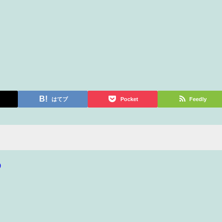
はてブ
Pocket
Feedly
p