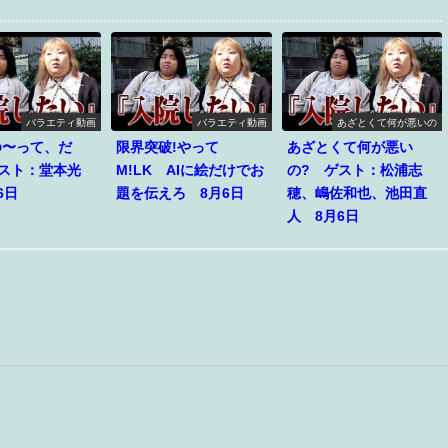
バラエティ動画
バラエティ動画
あざとくて何が悪いの
ゆ〜って、だ
限界突破!やって
あざとくて何が悪い
ゲスト：堂本光
M!LK AIに絵だけでお
の? ゲスト：松浦志
6日
題を伝えろ 8月6日
穂、嶋佐和也、池田直
人 8月6日