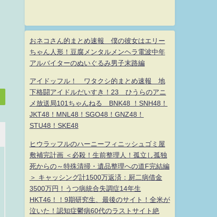
おネコさん的まとめ速報 僕の彼女はエリー
ちゃん人形！豆腐メンタルメンヘラ電波中年
アルバイターのぬいぐるみ男子末路編
アイドッフル！ ワタクシ的まとめ速報 地
下格闘アイドルだいすき！23 ひうらのアニ
メ放送局101ちゃんねる BNK48 ！SNH48！
JKT48！MNL48！SGO48！GNZ48！
STU48！SKE48
ヒウラッフルのハーニーフィニッシュゴミ屋
敷補完計画 ＜必殺！生前整理人！孤立し孤独
死からの～特殊清掃・遺品整理への道F完結編
＞ キャッシング計1500万返済：厨二病借金
3500万円！うつ病統合失調症14年生
HKT46！！9期研究生、最後のサイト！全米が
泣いた！認知症鬱病60代のラストサイト絶