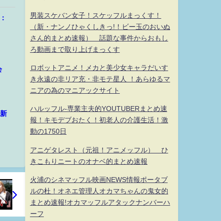
男装スケバン女子！スケッフルまっくす！
：
（新・ナンノひゃくしきっ!！ビー玉のおいぬ
さん的まとめ速報） 話題な事件からおもし
ろ動画まで取り上げまっくす
ロボットアニメ！メカと美少女キャラだいす
会
き永遠の非リア充・非モテ星人 ！あらゆるマ
ニアの為のマニアックサイト
ハルッフル-専業主夫的YOUTUBERまとめ速
の新
報！キモデブおたく！初老人の介護生活！激
動の1750日
アニゲタレスト（元祖！アニメッフル） ひ
きこもりニートのオナベ的まとめ速報
火浦のシネマッフル映画NEWS情報ポータブ
ルの杜！オネエ管理人オカマちゃんの鬼女的
まとめ速報!オカマッフルアタックナンバーハ
ーフ