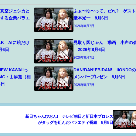
 真空ジェシカと
ふぉ〜ゆ〜って、だれ? ゲスト
けする企業バラエ
堂本光一 8月6日
2026年8月7日
LK AIに絵だけ
見取り図じゃん 動画 小声の
月6日
2026年8月6日
2026年8月7日
NEW KAWAIIっ
DAN!DAN!EBiDAN! iiONDO
MC：山添寛（相
メンバープレゼン 8月6日
6日
2026年8月7日
新日ちゃんぴおん! テレビ朝日と新日本プロレス
がタッグを組んだバラエティ番組 8月8日