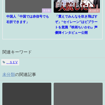
未分類
政治経済
中国人「中国では赤信号でも
「震えでみんなを吹き飛ばす
右折できます」
ぞ」“セイレーン”はビブラー
トを意識『映画ちいかわ』声
優陣インタビュー公開
関連キーワード
、ＳＥV
未分類
の関連記事