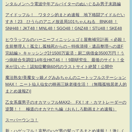
ンタルメンヘラ電波中年アルバイターのぬいぐるみ男子末路編
アイドッフル！ ワタクシ的まとめ速報 地下格闘アイドルだい
すき！23 ひうらのアニメ放送局101ちゃんねる BNK48 ！
SNH48！JKT48！MNL48！SGO48！GNZ48！STU48！SKE48
ヒウラッフルのハーニーフィニッシュゴミ屋敷補完計画 ＜必殺！
生前整理人！孤立し孤独死からの～特殊清掃・遺品整理への道F
完結編＞ キャッシング計1500万返済：厨二病借金3500万円！う
つ病統合失調症14年生HKT46！！9期研究生、最後のサイト！全
米が泣いた！認知症鬱病60代のラストサイト絶賛！公開中
魔法熟女/美魔女ッ娘メグみみちゃんのニートッフルステーション
MAX！ ニート仙人仙女の映画三昧老後生活！（無職孤独居老人的
まとめ速報Z)]
乙女系腐男子のオカマッフルMAX2- FX！オ・カマトレーダーの
逆襲！！ 極道のオカマたち編（おもしろ動画まとめ速報）
スーパーウンコ！
新・ハゲッフル！哀愁のハゲ男の髪ってるまとめ速報！！激しく