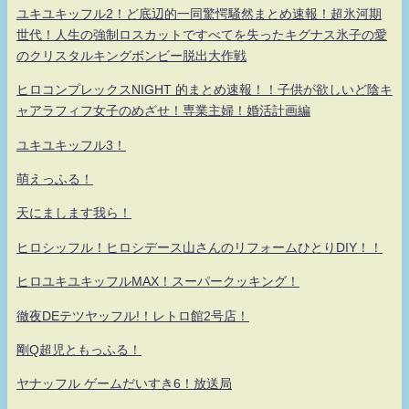
ユキユキッフル2！ど底辺的一同驚愕騒然まとめ速報！超氷河期
世代！人生の強制ロスカットですべてを失ったキグナス氷子の愛
のクリスタルキングボンビー脱出大作戦
ヒロコンプレックスNIGHT 的まとめ速報！！子供が欲しいど陰キ
ャアラフィフ女子のめざせ！専業主婦！婚活計画編
ユキユキッフル3！
萌えっふる！
天にまします我ら！
ヒロシッフル！ヒロシデース山さんのリフォームひとりDIY！！
ヒロユキユキッフルMAX！スーパークッキング！
徹夜DEテツヤッフル!！レトロ館2号店！
剛Q超児ともっふる！
ヤナッフル ゲームだいすき6！放送局