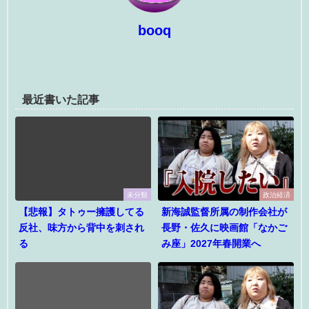
booq
最近書いた記事
未分類
政治経済
【悲報】タトゥー擁護してる
新海誠監督所属の制作会社が
反社、味方から背中を刺され
長野・佐久に映画館「なかご
る
み座」2027年春開業へ