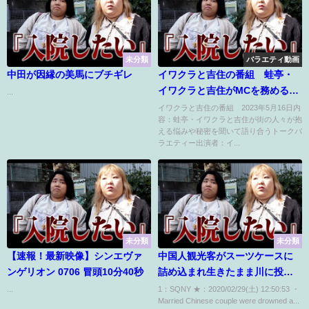
未分類
バラエティ動画
中田が因縁の美馬にブチギレ
イワクラと吉住の番組 蛙亭・
イワクラと吉住がMCを務めるト
...
ークバラエティー 5月16日
イワクラと吉住の番組 2023年5月16日内
容：蛙亭・イワクラと吉住が街の人々が抱
える悩みや秘密を聞いて語り合うトークバ
ラエティー出演者：イ...
未分類
未分類
【速報！最新映像】シンエヴァ
中国人観光客がスーツケースに
ンゲリオン 0706 冒頭10分40秒
詰め込まれ生きたまま川に投げ
られて溺死体で発見される：容
...
1：SQNY ★：2020/02/29(土) 12:50:53 ・
Married Chinese couple were drowned a...
疑者は4人の中国人