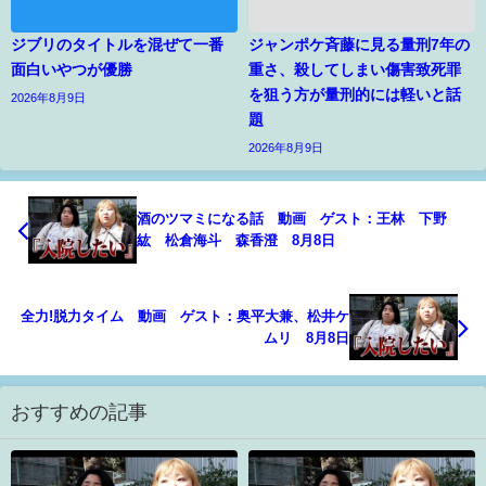
ジブリのタイトルを混ぜて一番
ジャンポケ斉藤に見る量刑7年の
面白いやつが優勝
重さ、殺してしまい傷害致死罪
を狙う方が量刑的には軽いと話
2026年8月9日
題
2026年8月9日
酒のツマミになる話 動画 ゲスト：王林 下野
紘 松倉海斗 森香澄 8月8日
全力!脱力タイム 動画 ゲスト：奥平大兼、松井ケ
ムリ 8月8日
おすすめの記事