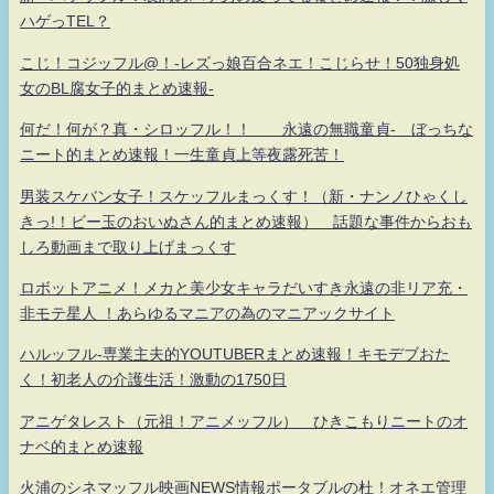
ハゲっTEL？
こじ！コジッフル@！-レズっ娘百合ネエ！こじらせ！50独身処
女のBL腐女子的まとめ速報-
何だ！何が？真・シロッフル！！ 永遠の無職童貞- ぼっちな
ニート的まとめ速報！一生童貞上等夜露死苦！
男装スケバン女子！スケッフルまっくす！（新・ナンノひゃくし
きっ!！ビー玉のおいぬさん的まとめ速報） 話題な事件からおも
しろ動画まで取り上げまっくす
ロボットアニメ！メカと美少女キャラだいすき永遠の非リア充・
非モテ星人 ！あらゆるマニアの為のマニアックサイト
ハルッフル-専業主夫的YOUTUBERまとめ速報！キモデブおた
く！初老人の介護生活！激動の1750日
アニゲタレスト（元祖！アニメッフル） ひきこもりニートのオ
ナベ的まとめ速報
火浦のシネマッフル映画NEWS情報ポータブルの杜！オネエ管理