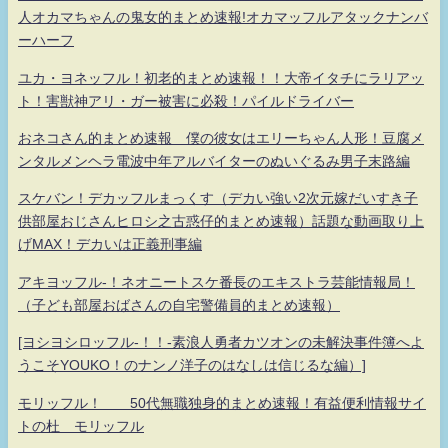
人オカマちゃんの鬼女的まとめ速報!オカマッフルアタックナンバ
ーハーフ
ユカ・ヨネッフル！初老的まとめ速報！！大帝イタチにラリアッ
ト！害獣神アリ・ガー被害に必殺！パイルドライバー
おネコさん的まとめ速報 僕の彼女はエリーちゃん人形！豆腐メ
ンタルメンヘラ電波中年アルバイターのぬいぐるみ男子末路編
スケバン！デカッフルまっくす（デカい強い2次元嫁だいすき子
供部屋おじさんヒロシ之古惑仔的まとめ速報）話題な動画取り上
げMAX！デカいは正義刑事編
アキヨッフル-！ネオニートスケ番長のエキストラ芸能情報局！
（子ども部屋おばさんの自宅警備員的まとめ速報）
[ヨシヨシロッフル-！！-素浪人勇者カツオンの未解決事件簿へよ
うこそYOUKO！のナンノ洋子のはなしは信じるな編）]
モリッフル！ 50代無職独身的まとめ速報！有益便利情報サイ
トの杜 モリッフル