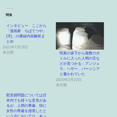
関連
インタビュー ここから
「漫画家 ちばてつや」
[字]…の番組内容解析ま
とめ
2021年7月23日
未分類
民家の床下から複数のボ
トルに入った人間の舌な
どが見つかる：アンジェ
ラ、ヘザー、バージニア
と書かれていた
2020年2月22日
未分類
慰安婦問題については日
本内でも様々な意見があ
るが、人間の尊厳、特に
女性の尊厳を侵害したと
いう点においては、あっ