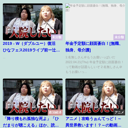
未分類
未分類
2019 - W（ダブルユー）復活
年金予定額に顔面蒼白！[無職、
ひなフェス2019ライブ前ー辻希
独身、母介護]
美 20190330 non☆nono
...
1:名無しさん＠もうお腹いっぱいだ
2022.04.21(Thu) 年金予定額に顔面蒼白！
って動画が話題らしいぞ 2:名無しさん＠
もうお腹いっ...
政治経済
アニメ
「降り積もれ孤独な死よ」「ひ
アニメ｜攻略うぉんてっど！～
だまりが聴こえる」ほか、読者
異世界救います！？～の動画を