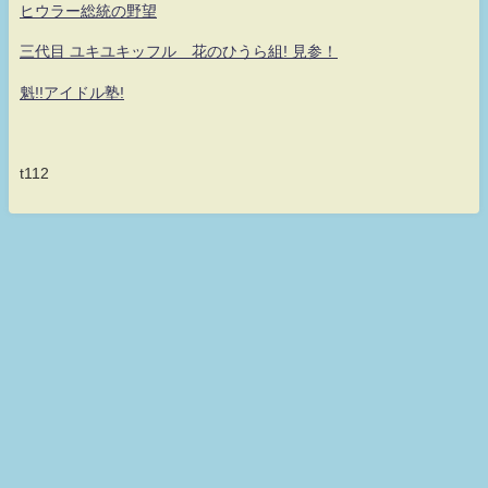
ヒウラー総統の野望
三代目 ユキユキッフル 花のひうら組! 見参！
魁!!アイドル塾!
t112