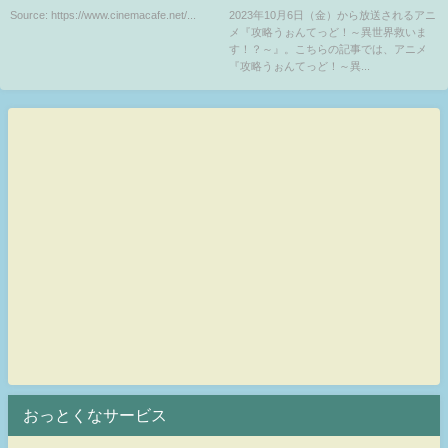
が選ぶ2024年好きな夏ドラマラ
見逃し含め全話無料で見れる配
Source: https://www.cinemacafe.net/...
2023年10月6日（金）から放送されるアニ
メ『攻略うぉんてっど！～異世界救いま
ンキング発表
信サイトまとめ
す！？～』。こちらの記事では、アニメ
『攻略うぉんてっど！～異...
おっとくなサービス