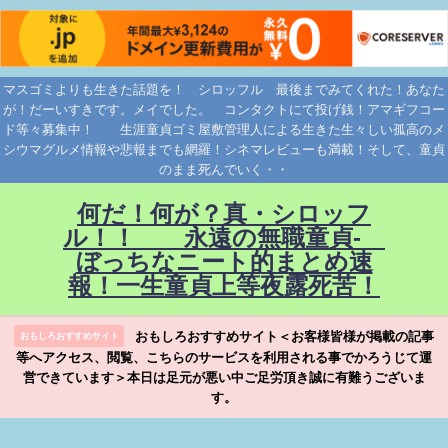
マスゴミよりも生きた話題を！ シロッフル 最後までみてくれた！あなた
が！だーいすきです。メイでした。 コンタクトにて投げ銭！アマギフコー
ド等々募集中！ 生涯童貞ゴミ屋敷管理人による生きた生々しい孤高のメ
シウマグルメ情報や悲報までも網羅！シネマレビューも満載！そして、童貞
のまま死んでいく・・
何だ！何が？真・シロッフ
ル！！ 永遠の無職童貞-
ぼっちなニート的まとめ速
報！一生童貞上等夜露死苦！
おもしろおすすめサイト＜お客様皆様が掲載の記事
おもしろおすすめサイト
等へアクセス、閲覧、こちらのサービスを利用される事でかろうじて運
営できています＞本日は足元が悪い中ご足労頂き誠に有難うございま
す。