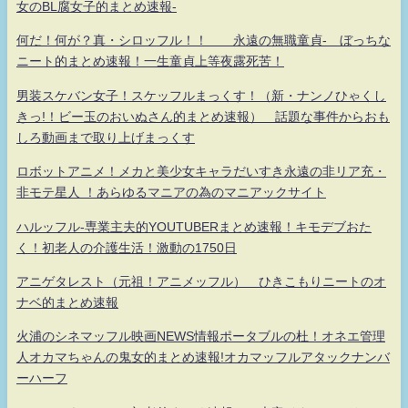
女のBL腐女子的まとめ速報-
何だ！何が？真・シロッフル！！ 永遠の無職童貞- ぼっちな
ニート的まとめ速報！一生童貞上等夜露死苦！
男装スケバン女子！スケッフルまっくす！（新・ナンノひゃくし
きっ!！ビー玉のおいぬさん的まとめ速報） 話題な事件からおも
しろ動画まで取り上げまっくす
ロボットアニメ！メカと美少女キャラだいすき永遠の非リア充・
非モテ星人 ！あらゆるマニアの為のマニアックサイト
ハルッフル-専業主夫的YOUTUBERまとめ速報！キモデブおた
く！初老人の介護生活！激動の1750日
アニゲタレスト（元祖！アニメッフル） ひきこもりニートのオ
ナベ的まとめ速報
火浦のシネマッフル映画NEWS情報ポータブルの杜！オネエ管理
人オカマちゃんの鬼女的まとめ速報!オカマッフルアタックナンバ
ーハーフ