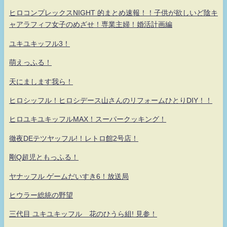
ヒロコンプレックスNIGHT 的まとめ速報！！子供が欲しいど陰キ
ャアラフィフ女子のめざせ！専業主婦！婚活計画編
ユキユキッフル3！
萌えっふる！
天にまします我ら！
ヒロシッフル！ヒロシデース山さんのリフォームひとりDIY！！
ヒロユキユキッフルMAX！スーパークッキング！
徹夜DEテツヤッフル!！レトロ館2号店！
剛Q超児ともっふる！
ヤナッフル ゲームだいすき6！放送局
ヒウラー総統の野望
三代目 ユキユキッフル 花のひうら組! 見参！