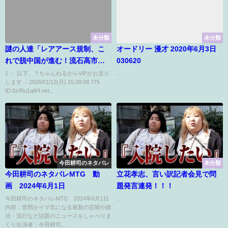
未分類
未分類
謎の人達「レアアース規制、こ
オードリー 漫才 2020年6月3日
れで脱中国が進む！流石高市さ
030620
ん！」←これwww
1 ： 以下、？ちゃんねるからVIPがお送り
...
します ：2026/01/12(月) 15:28:08.775
ID:0z/Ru1q6H.net...
今田耕司のネタバレ
未分類
今田耕司のネタバレMTG 動
立花孝志、言い訳記者会見で問
画 2024年6月1日
題発言連発！！！
今田耕司のネタバレMTG 2024年6月1日
...
内容：世間がイマ気になる最新の芸能や政
治・流行など話題のニュースをしゃべりま
くり出演者：今田耕司...