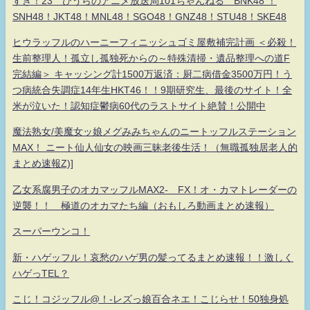
すき！23 ひうらのアニメ放送局101ちゃんねる BNK48 ！
SNH48！JKT48！MNL48！SGO48！GNZ48！STU48！SKE48
ヒウラッフルのハーニーフィニッシュゴミ屋敷補完計画 ＜必殺！
生前整理人！孤立し孤独死からの～特殊清掃・遺品整理への道F
完結編＞ キャッシング計1500万返済：厨二病借金3500万円！う
つ病統合失調症14年生HKT46！！9期研究生、最後のサイト！全
米が泣いた！認知症鬱病60代のラストサイト絶賛！公開中
魔法熟女/美魔女ッ娘メグみみちゃんのニートッフルステーション
MAX！ ニート仙人仙女の映画三昧老後生活！（無職孤独居老人的
まとめ速報Z)]
乙女系腐男子のオカマッフルMAX2- FX！オ・カマトレーダーの
逆襲！！ 極道のオカマたち編（おもしろ動画まとめ速報）
スーパーウンコ！
新・ハゲッフル！哀愁のハゲ男の髪ってるまとめ速報！！激しく
ハゲっTEL？
こじ！コジッフル@！-レズっ娘百合ネエ！こじらせ！50独身処