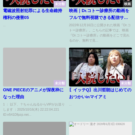
未分類
映画
電磁波照射犯罪による生命維持
映画｜Dr.コトー診療所の動画を
権利の侵害05
フルで無料視聴できる配信サイ
トまとめ
...
2022年12月16日に公開された映画『Dr.コ
トー診療所』。こちらの記事では、映画
『Dr.コトー診療所』の動画をどこで見れ
るのか、無料で見...
未分類
未分類
ONE PIECEのアニメが深夜枠に
〖イッテQ〗出川哲朗はじめての
なった理由
おつかいinマイアミ
1 ： 以下、？ちゃんねるからVIPがお送り
...
します ：2025/10/16(木) 22:22:04.221
ID:n541Dfpzp.net...