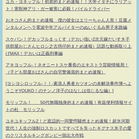
ユカ・ヨネッフル！初老的まとめ速報！！大帝イタチにラリアッ
ト！害獣神アリ・ガー被害に必殺！パイルドライバー
おネコさん的まとめ速報 僕の彼女はエリーちゃん人形！豆腐メ
ンタルメンヘラ電波中年アルバイターのぬいぐるみ男子末路編
スケバン！デカッフルまっくす（デカい強い2次元嫁だいすき子
供部屋おじさんヒロシ之古惑仔的まとめ速報）話題な動画取り上
げMAX！デカいは正義刑事編
アキヨッフル-！ネオニートスケ番長のエキストラ芸能情報局！
（子ども部屋おばさんの自宅警備員的まとめ速報）
[ヨシヨシロッフル-！！-素浪人勇者カツオンの未解決事件簿へよ
うこそYOUKO！のナンノ洋子のはなしは信じるな編）]
モリッフル！ 50代無職独身的まとめ速報！有益便利情報サイ
トの杜 モリッフル
ユキユキッフル2！ど底辺的一同驚愕騒然まとめ速報！超氷河期
世代！人生の強制ロスカットですべてを失ったキグナス氷子の愛
のクリスタルキングボンビー脱出大作戦