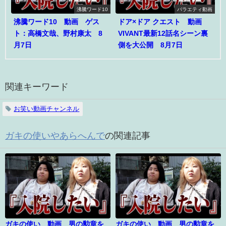
沸騰ワード10
バラエティ動画
沸騰ワード10 動画 ゲス
ドア×ドア クエスト 動画
ト：高橋文哉、野村康太 8
VIVANT最新12話名シーン裏
月7日
側を大公開 8月7日
関連キーワード
お笑い動画チャンネル
ガキの使いやあらへんで
の関連記事
ガキの使い 動画 男の勲章を
ガキの使い 動画 男の勲章を