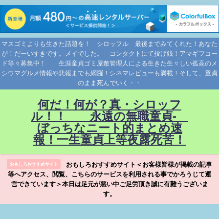
マスゴミよりも生きた話題を！ シロッフル 最後までみてくれた！あなた
が！だーいすきです。メイでした。 コンタクトにて投げ銭！アマギフコー
ド等々募集中！ 生涯童貞ゴミ屋敷管理人による生きた生々しい孤高のメ
シウマグルメ情報や悲報までも網羅！シネマレビューも満載！そして、童貞
のまま死んでいく・・
何だ！何が？真・シロッフ
ル！！ 永遠の無職童貞-
ぼっちなニート的まとめ速
報！一生童貞上等夜露死苦！
おもしろおすすめサイト＜お客様皆様が掲載の記事
おもしろおすすめサイト
等へアクセス、閲覧、こちらのサービスを利用される事でかろうじて運
営できています＞本日は足元が悪い中ご足労頂き誠に有難うございま
す。