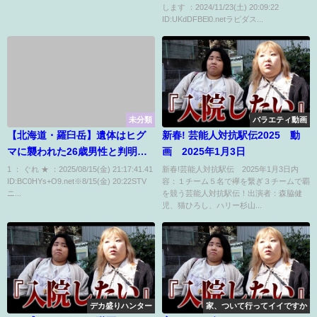
します ：2024/11/23(土) 20:09:22
17時49分 [1080p.60fps]
難と判明
ID:UKdDFBEl0.netラピダス...
未分類
バラエティ動画
【北海道・羅臼岳】遺体はヒグ
新春! 芸能人対抗駅伝2025 動
マに襲われた26歳男性と判明
画 2025年1月3日
父親「野生動物に襲われて死ん
1 ： ぐれ ★ ：2025/08/15(金) 21:17:41.41
新春!芸能人対抗駅伝 2025年1月3日内
ID:BC0HYs+O9.net※8/15(金) 20:22STV
容：１チーム５名で襷を繋ぎ３チームで覇
でしまったことが悲しい」
ニ...
を競う芸能人対抗駅伝！出演者：森脇健
児、猫ひろし、ハリー杉山...
デカ盛りハンター
家、ついて行ってイイですか