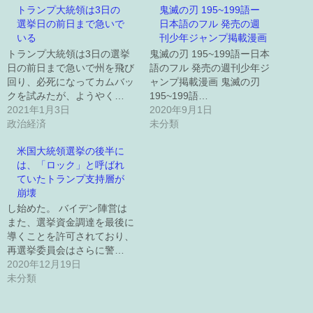
トランプ大統領は3日の
鬼滅の刃 195~199語ー
選挙日の前日まで急いで
日本語のフル 発売の週
いる
刊少年ジャンプ掲載漫画
トランプ大統領は3日の選挙
鬼滅の刃 195~199語ー日本
日の前日まで急いで州を飛び
語のフル 発売の週刊少年ジ
回り、必死になってカムバッ
ャンプ掲載漫画 鬼滅の刃
クを試みたが、ようやく…
195~199語…
2021年1月3日
2020年9月1日
政治経済
未分類
米国大統領選挙の後半に
は、「ロック」と呼ばれ
ていたトランプ支持層が
崩壊
し始めた。 バイデン陣営は
また、選挙資金調達を最後に
導くことを許可されており、
再選挙委員会はさらに警…
2020年12月19日
未分類