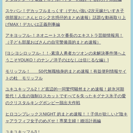
スケバン！デカッフルまっくす（デカい強い2次元嫁だいすき子
供部屋おじさんヒロシ之古惑仔的まとめ速報）話題な動画取り上
げMAX！デカいは正義刑事編
アキヨッフル-！ネオニートスケ番長のエキストラ芸能情報局！
（子ども部屋おばさんの自宅警備員的まとめ速報）
[ヨシヨシロッフル-！！-素浪人勇者カツオンの未解決事件簿へよ
うこそYOUKO！のナンノ洋子のはなしは信じるな編）]
モリッフル！ 50代無職独身的まとめ速報！有益便利情報サイ
トの杜 モリッフル
ユキユキッフル2！ど底辺的一同驚愕騒然まとめ速報！超氷河期
世代！人生の強制ロスカットですべてを失ったキグナス氷子の愛
のクリスタルキングボンビー脱出大作戦
ヒロコンプレックスNIGHT 的まとめ速報！！子供が欲しいど陰キ
ャアラフィフ女子のめざせ！専業主婦！婚活計画編
ユキユキッフル3！