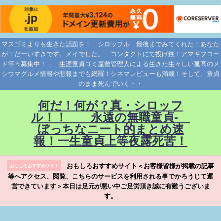
マスゴミよりも生きた話題を！ シロッフル 最後までみてくれた！あなた
が！だーいすきです。メイでした。 コンタクトにて投げ銭！アマギフコー
ド等々募集中！ 生涯童貞ゴミ屋敷管理人による生きた生々しい孤高のメ
シウマグルメ情報や悲報までも網羅！シネマレビューも満載！そして、童貞
のまま死んでいく・・
何だ！何が？真・シロッフ
ル！！ 永遠の無職童貞-
ぼっちなニート的まとめ速
報！一生童貞上等夜露死苦！
おもしろおすすめサイト＜お客様皆様が掲載の記事
おもしろおすすめサイト
等へアクセス、閲覧、こちらのサービスを利用される事でかろうじて運
営できています＞本日は足元が悪い中ご足労頂き誠に有難うございま
す。