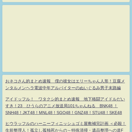
おネコさん的まとめ速報 僕の彼女はエリーちゃん人形！豆腐メ
ンタルメンヘラ電波中年アルバイターのぬいぐるみ男子末路編
アイドッフル！ ワタクシ的まとめ速報 地下格闘アイドルだい
すき！23 ひうらのアニメ放送局101ちゃんねる BNK48 ！
SNH48！JKT48！MNL48！SGO48！GNZ48！STU48！SKE48
ヒウラッフルのハーニーフィニッシュゴミ屋敷補完計画 ＜必殺！
生前整理人！孤立し孤独死からの～特殊清掃・遺品整理への道F