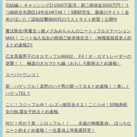
完結編＞ キャッシング計1500万返済：厨二病借金3500万円！う
つ病統合失調症14年生HKT46！！9期研究生、最後のサイト！全
米が泣いた！認知症鬱病60代のラストサイト絶賛！公開中
魔法熟女/美魔女ッ娘メグみみちゃんのニートッフルステーション
MAX！ ニート仙人仙女の映画三昧老後生活！（無職孤独居老人的
まとめ速報Z)]
乙女系腐男子のオカマッフルMAX2- FX！オ・カマトレーダーの
逆襲！！ 極道のオカマたち編（おもしろ動画まとめ速報）
スーパーウンコ！
新・ハゲッフル！哀愁のハゲ男の髪ってるまとめ速報！！激しく
ハゲっTEL？
こじ！コジッフル@！-レズっ娘百合ネエ！こじらせ！50独身処
女のBL腐女子的まとめ速報-
何だ！何が？真・シロッフル！！ 永遠の無職童貞- ぼっちな
ニート的まとめ速報！一生童貞上等夜露死苦！