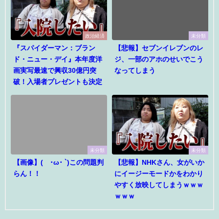
政治経済
未分類
『スパイダーマン：ブラン
【悲報】セブンイレブンのレ
ド・ニュー・デイ』本年度洋
ジ、一部のアホのせいでこう
画実写最速で興収30億円突
なってしまう
破！入場者プレゼントも決定
未分類
未分類
【画像】(´･ω･ `)この問題判
【悲報】NHKさん、女がいか
らん！！
にイージーモードかをわかり
やすく放映してしまうｗｗｗ
ｗｗｗ