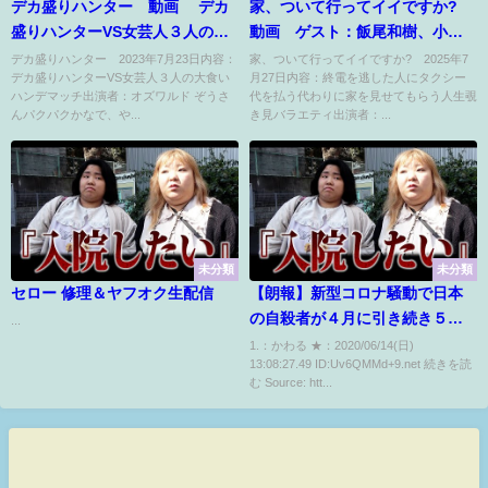
デカ盛りハンター 動画 デカ
家、ついて行ってイイですか?
盛りハンターVS女芸人３人の大
動画 ゲスト：飯尾和樹、小野
食いハンデマッチ 7月23日
花梨 7月27日
デカ盛りハンター 2023年7月23日内容：
家、ついて行ってイイですか? 2025年7
デカ盛りハンターVS女芸人３人の大食い
月27日内容：終電を逃した人にタクシー
ハンデマッチ出演者：オズワルド ぞうさ
代を払う代わりに家を見せてもらう人生覗
んパクパクかなで、や...
き見バラエティ出演者：...
未分類
未分類
セロー 修理＆ヤフオク生配信
【朗報】新型コロナ騒動で日本
の自殺者が４月に引き続き５月
...
も大幅に減少
1.：かわる ★：2020/06/14(日)
13:08:27.49 ID:Uv6QMMd+9.net 続きを読
む Source: htt...