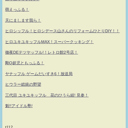
萌えっふる！
天にまします我ら！
ヒロシッフル！ヒロシデース山さんのリフォームひとりDIY！！
ヒロユキユキッフルMAX！スーパークッキング！
徹夜DEテツヤッフル!！レトロ館2号店！
剛Q超児ともっふる！
ヤナッフル ゲームだいすき6！放送局
ヒウラー総統の野望
三代目 ユキユキッフル 花のひうら組! 見参！
魁!!アイドル塾!
t112