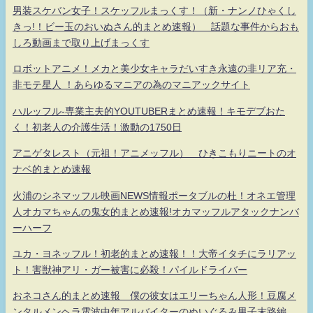
男装スケバン女子！スケッフルまっくす！（新・ナンノひゃくし
きっ!！ビー玉のおいぬさん的まとめ速報） 話題な事件からおも
しろ動画まで取り上げまっくす
ロボットアニメ！メカと美少女キャラだいすき永遠の非リア充・
非モテ星人 ！あらゆるマニアの為のマニアックサイト
ハルッフル-専業主夫的YOUTUBERまとめ速報！キモデブおた
く！初老人の介護生活！激動の1750日
アニゲタレスト（元祖！アニメッフル） ひきこもりニートのオ
ナベ的まとめ速報
火浦のシネマッフル映画NEWS情報ポータブルの杜！オネエ管理
人オカマちゃんの鬼女的まとめ速報!オカマッフルアタックナンバ
ーハーフ
ユカ・ヨネッフル！初老的まとめ速報！！大帝イタチにラリアッ
ト！害獣神アリ・ガー被害に必殺！パイルドライバー
おネコさん的まとめ速報 僕の彼女はエリーちゃん人形！豆腐メ
ンタルメンヘラ電波中年アルバイターのぬいぐるみ男子末路編