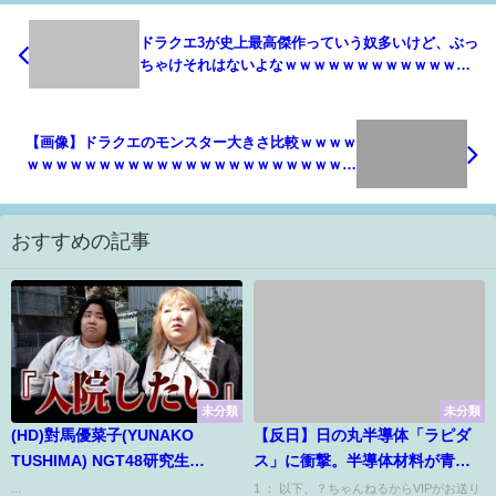
ドラクエ3が史上最高傑作っていう奴多いけど、ぶっ
ちゃけそれはないよなｗｗｗｗｗｗｗｗｗｗｗｗｗ
ｗｗｗｗｗｗｗｗｗｗｗｗｗ
【画像】ドラクエのモンスター大きさ比較ｗｗｗｗ
ｗｗｗｗｗｗｗｗｗｗｗｗｗｗｗｗｗｗｗｗｗｗｗ
ｗｗｗｗｗｗｗｗｗｗｗ
おすすめの記事
未分類
未分類
(HD)對馬優菜子(YUNAKO
【反日】日の丸半導体「ラピダ
TUSHIMA) NGT48研究生
ス」に衝撃。半導体材料が青函
_SHOWROOM 2020月3月21日
トンネルを渡れず半導体製造困
...
1 ： 以下、？ちゃんねるからVIPがお送り