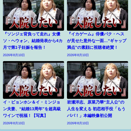
『ソンジェ背負って走れ』女優
『イカゲーム』俳優パク・ヘス
ソ・ヘウォン、結婚発表から4カ
が見せた意外な一面…“ギャップ
月で第1子妊娠を報告！
満点”の素顔に視聴者絶賛！
2026年8月10日
2026年8月10日
イ・ビョンホン＆イ・ミンジョ
岩瀬洋志、原菜乃華“主人公”の
ン夫妻、“結婚13周年”を超高級
人生を変える 初恋相手役「もう
ワインで祝福！【写真】
パパ！」本編映像初公開
2026年8月10日
2026年8月10日