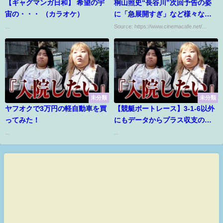
【ギャグマンガ日和】 希望の宇
桐山照史“長谷川”次回予告の姿
宙の・・・ （カラオケ）
に「急展開すぎ」など様々な反
応、中村蒼“モー”には「一番こ
...
Source: https://www.cinemacafe.net/...
の人有能」の声…「逃亡医F」第
6話
未分類
未分類
ヤフオクで3万円の軽自動車を買
【競艇ボートレース】3-1-6以外
ってみた！
にもデータからプラス収支の買
い方を見つけた！
...
...