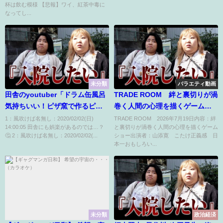
杯は飲む模様 【悲報】ワイ、紅茶中毒に
なってし...
未分類
バラエティ動画
田舎のyoutuber「ドラム缶風呂
TRADE ROOM 絆と裏切りが渦
気持ちいい！ピザ窯で作るピザ
巻く人間の心理を描くゲームシ
美味しい！釣り楽しい！」
ョー 7月19日
1：風吹けば名無し：2020/02/02(日)
TRADE ROOM 2026年7月19日内容：絆
14:00:05 田舎にも娯楽があるのでは…？
と裏切りが渦巻く人間の心理を描くゲーム
🤔 2：風吹けば名無し：2020/02/02(...
ショー出演者：山添寛 こたけ正義感 日
本一おもしろい...
未分類
政治経済