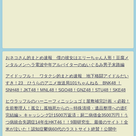
おネコさん的まとめ速報 僕の彼女はエリーちゃん人形！豆腐メ
ンタルメンヘラ電波中年アルバイターのぬいぐるみ男子末路編
アイドッフル！ ワタクシ的まとめ速報 地下格闘アイドルだい
すき！23 ひうらのアニメ放送局101ちゃんねる BNK48 ！
SNH48！JKT48！MNL48！SGO48！GNZ48！STU48！SKE48
ヒウラッフルのハーニーフィニッシュゴミ屋敷補完計画 ＜必殺！
生前整理人！孤立し孤独死からの～特殊清掃・遺品整理への道F
完結編＞ キャッシング計1500万返済：厨二病借金3500万円！う
つ病統合失調症14年生HKT46！！9期研究生、最後のサイト！全
米が泣いた！認知症鬱病60代のラストサイト絶賛！公開中