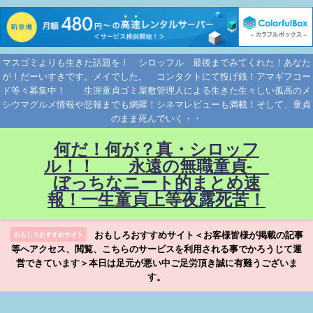
マスゴミよりも生きた話題を！ シロッフル 最後までみてくれた！あなた
が！だーいすきです。メイでした。 コンタクトにて投げ銭！アマギフコー
ド等々募集中！ 生涯童貞ゴミ屋敷管理人による生きた生々しい孤高のメ
シウマグルメ情報や悲報までも網羅！シネマレビューも満載！そして、童貞
のまま死んでいく・・
何だ！何が？真・シロッフ
ル！！ 永遠の無職童貞-
ぼっちなニート的まとめ速
報！一生童貞上等夜露死苦！
おもしろおすすめサイト＜お客様皆様が掲載の記事
おもしろおすすめサイト
等へアクセス、閲覧、こちらのサービスを利用される事でかろうじて運
営できています＞本日は足元が悪い中ご足労頂き誠に有難うございま
す。