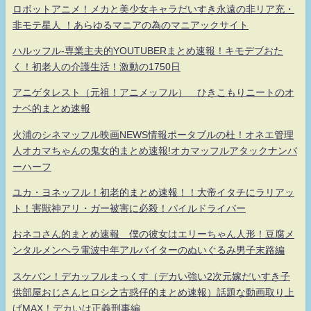
ロボットアニメ！メカと美少女キャラだいすき永遠の非リア充・
非モテ星人 ！あらゆるマニアの為のマニアックサイト
ハルッフル-専業主夫的YOUTUBERまとめ速報！キモデブおた
く！初老人の介護生活！激動の1750日
アニゲタレスト（元祖！アニメッフル） ひきこもりニートのオ
ナベ的まとめ速報
火浦のシネマッフル映画NEWS情報ポータブルの杜！オネエ管理
人オカマちゃんの鬼女的まとめ速報!オカマッフルアタックナンバ
ーハーフ
ユカ・ヨネッフル！初老的まとめ速報！！大帝イタチにラリアッ
ト！害獣神アリ・ガー被害に必殺！パイルドライバー
おネコさん的まとめ速報 僕の彼女はエリーちゃん人形！豆腐メ
ンタルメンヘラ電波中年アルバイターのぬいぐるみ男子末路編
スケバン！デカッフルまっくす（デカい強い2次元嫁だいすき子
供部屋おじさんヒロシ之古惑仔的まとめ速報）話題な動画取り上
げMAX！デカいは正義刑事編