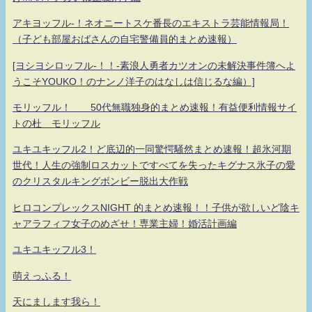
アキヨッフル-！ネオニートスケ番長のエキストラ芸能情報局！
（子ども部屋おばさんの自宅警備員的まとめ速報）
[ヨシヨシロッフル-！！-素浪人勇者カツオンの未解決事件簿へよ
うこそYOUKO！のナンノ洋子のはなしは信じるな編）]
モリッフル！ 50代無職独身的まとめ速報！有益便利情報サイ
トの杜 モリッフル
ユキユキッフル2！ど底辺的一同驚愕騒然まとめ速報！超氷河期
世代！人生の強制ロスカットですべてを失ったキグナス氷子の愛
のクリスタルキングボンビー脱出大作戦
ヒロコンプレックスNIGHT 的まとめ速報！！子供が欲しいど陰キ
ャアラフィフ女子のめざせ！専業主婦！婚活計画編
ユキユキッフル3！
萌えっふる！
天にまします我ら！