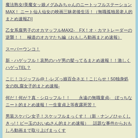
魔法熟女/美魔女ッ娘メグみみちゃんのニートッフルステーション
MAX！ ニート仙人仙女の映画三昧老後生活！（無職孤独居老人的
まとめ速報Z)]
乙女系腐男子のオカマッフルMAX2- FX！オ・カマトレーダーの
逆襲！！ 極道のオカマたち編（おもしろ動画まとめ速報）
スーパーウンコ！
新・ハゲッフル！哀愁のハゲ男の髪ってるまとめ速報！！激しく
ハゲっTEL？
こじ！コジッフル@！-レズっ娘百合ネエ！こじらせ！50独身処
女のBL腐女子的まとめ速報-
何だ！何が？真・シロッフル！！ 永遠の無職童貞- ぼっちな
ニート的まとめ速報！一生童貞上等夜露死苦！
男装スケバン女子！スケッフルまっくす！（新・ナンノひゃくし
きっ!！ビー玉のおいぬさん的まとめ速報） 話題な事件からおも
しろ動画まで取り上げまっくす