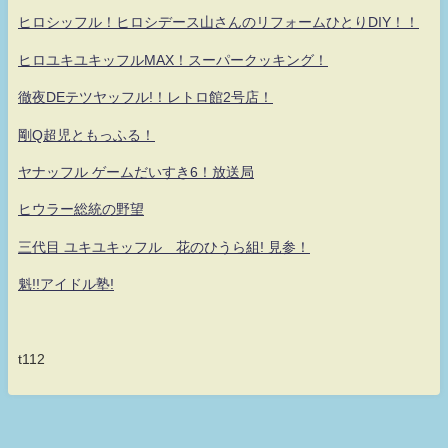
ヒロシッフル！ヒロシデース山さんのリフォームひとりDIY！！
ヒロユキユキッフルMAX！スーパークッキング！
徹夜DEテツヤッフル!！レトロ館2号店！
剛Q超児ともっふる！
ヤナッフル ゲームだいすき6！放送局
ヒウラー総統の野望
三代目 ユキユキッフル 花のひうら組! 見参！
魁!!アイドル塾!
t112