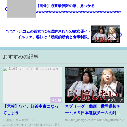
【画像】必要最低限の家、見つかる
wwwwwwwwwwwwwwwwwwwwwwwwwwwwww
“パク・ボゴムの彼女”にも誤解された53歳女優イ・
イルファ、秘訣は「断続的断食と食事制限」
おすすめの記事
未分類
ネプリーグ
【悲報】ワイ、紅茶中毒になっ
ネプリーグ 動画 世界選抜チ
てしまう
ームＶＳ日本選抜チームの対
決 4月27日
1 :名無しさん＠おーぷ
rakuten_design="slide";rakuten_affiliateId="0
ん:2021/04/07(水)02:49:56 ID:ObV9 1日3