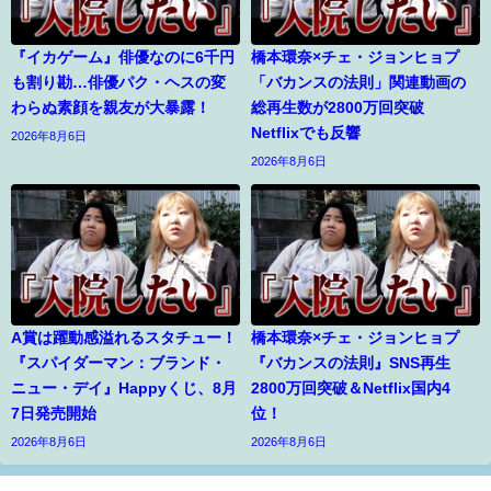
『イカゲーム』俳優なのに6千円
橋本環奈×チェ・ジョンヒョプ
も割り勘…俳優パク・ヘスの変
「バカンスの法則」関連動画の
わらぬ素顔を親友が大暴露！
総再生数が2800万回突破
Netflixでも反響
2026年8月6日
2026年8月6日
A賞は躍動感溢れるスタチュー！
橋本環奈×チェ・ジョンヒョプ
『スパイダーマン：ブランド・
『バカンスの法則』SNS再生
ニュー・デイ』Happyくじ、8月
2800万回突破＆Netflix国内4
7日発売開始
位！
2026年8月6日
2026年8月6日