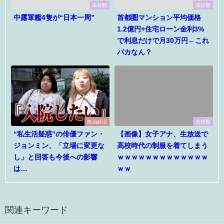
未分類
未分類
中露軍艦4隻が“日本一周”
首都圏マンション平均価格
1.2億円+住宅ローン金利3%
で利息だけで月30万円←これ
バカなん？
政治経済
未分類
“私生活疑惑”の俳優ファン・
【画像】女子アナ、生放送で
ジョンミン、「立場に変更な
高校時代の制服を着てしまう
し」と回答も今後への影響
ｗｗｗｗｗｗｗｗｗｗｗｗｗ
は…
ｗｗ
関連キーワード