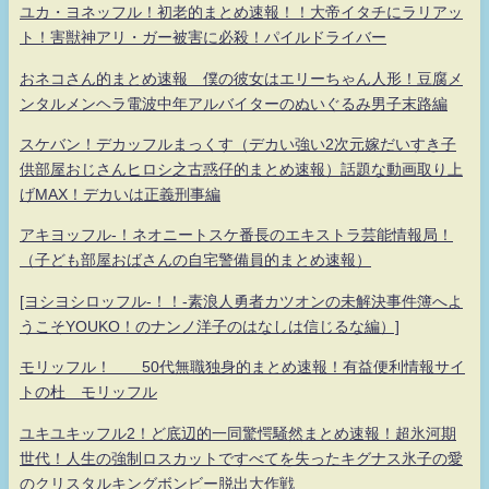
ユカ・ヨネッフル！初老的まとめ速報！！大帝イタチにラリアッ
ト！害獣神アリ・ガー被害に必殺！パイルドライバー
おネコさん的まとめ速報 僕の彼女はエリーちゃん人形！豆腐メ
ンタルメンヘラ電波中年アルバイターのぬいぐるみ男子末路編
スケバン！デカッフルまっくす（デカい強い2次元嫁だいすき子
供部屋おじさんヒロシ之古惑仔的まとめ速報）話題な動画取り上
げMAX！デカいは正義刑事編
アキヨッフル-！ネオニートスケ番長のエキストラ芸能情報局！
（子ども部屋おばさんの自宅警備員的まとめ速報）
[ヨシヨシロッフル-！！-素浪人勇者カツオンの未解決事件簿へよ
うこそYOUKO！のナンノ洋子のはなしは信じるな編）]
モリッフル！ 50代無職独身的まとめ速報！有益便利情報サイ
トの杜 モリッフル
ユキユキッフル2！ど底辺的一同驚愕騒然まとめ速報！超氷河期
世代！人生の強制ロスカットですべてを失ったキグナス氷子の愛
のクリスタルキングボンビー脱出大作戦