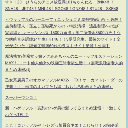
すき！23 ひうらのアニメ放送局101ちゃんねる BNK48 ！
SNH48！JKT48！MNL48！SGO48！GNZ48！STU48！SKE48
ヒウラッフルのハーニーフィニッシュゴミ屋敷補完計画 ＜必殺！
生前整理人！孤立し孤独死からの～特殊清掃・遺品整理への道F
完結編＞ キャッシング計1500万返済：厨二病借金3500万円！う
つ病統合失調症14年生HKT46！！9期研究生、最後のサイト！全
米が泣いた！認知症鬱病60代のラストサイト絶賛！公開中
魔法熟女/美魔女ッ娘メグみみちゃんのニートッフルステーション
MAX！ ニート仙人仙女の映画三昧老後生活！（無職孤独居老人的
まとめ速報Z)]
乙女系腐男子のオカマッフルMAX2- FX！オ・カマトレーダーの
逆襲！！ 極道のオカマたち編（おもしろ動画まとめ速報）
スーパーウンコ！
新・ハゲッフル！哀愁のハゲ男の髪ってるまとめ速報！！激しく
ハゲっTEL？
こじ！コジッフル@！-レズっ娘百合ネエ！こじらせ！50独身処