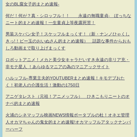
女のBL腐女子的まとめ速報-
何だ！何が？真・シロッフル！！ 永遠の無職童貞- ぼっちな
ニート的まとめ速報！一生童貞上等夜露死苦！
男装スケバン女子！スケッフルまっくす！（新・ナンノひゃくし
きっ!！ビー玉のおいぬさん的まとめ速報） 話題な事件からおも
しろ動画まで取り上げまっくす
ロボットアニメ！メカと美少女キャラだいすき永遠の非リア充・
非モテ星人 ！あらゆるマニアの為のマニアックサイト
ハルッフル-専業主夫的YOUTUBERまとめ速報！キモデブおた
く！初老人の介護生活！激動の1750日
アニゲタレスト（元祖！アニメッフル） ひきこもりニートのオ
ナベ的まとめ速報
火浦のシネマッフル映画NEWS情報ポータブルの杜！オネエ管理
人オカマちゃんの鬼女的まとめ速報!オカマッフルアタックナンバ
ーハーフ