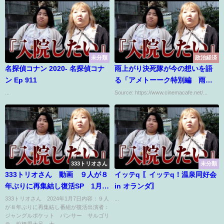
未分類
政治経済
名探偵コナン 2020- 名探偵コナ
雨上がり決死隊が今の想いを語
ン Ep 911
る「アメトーーク特別編 雨上
がり決死隊解散報告会」放送へ
...
Source: https://www.cinemacafe.net/...
333トリオさん
未分類
333トリオさん 動画 ９人が８
イッテq 〖イッテq！温泉同好会
年ぶりに再集結し復活SP 1月7
in オランダ〗
日
333トリオさん 2024年1月7日内容：９人
...
が８年ぶりに再集結し番組が復活出演者：
ジャングルポケット パンサー サルゴリ
ラ 松橋周太呂 大...