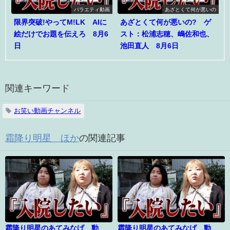
バラエティ動画
あざとくて何が悪いの
限界突破!やってM!LK AIに
あざとくて何が悪いの? ゲ
絵だけでお題を伝えろ 8月6
スト：松浦志穂、嶋佐和也、
日
池田直人 8月6日
関連キーワード
お笑い動画チャンネル
霜降り明星 ほか
の関連記事
霜降り明星のあてみなげ 動
霜降り明星のあてみなげ 動