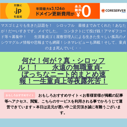
マスゴミよりも生きた話題を！ シロッフル 最後までみてくれた！あなた
が！だーいすきです。メイでした。 コンタクトにて投げ銭！アマギフコー
ド等々募集中！ 生涯童貞ゴミ屋敷管理人による生きた生々しい孤高のメ
シウマグルメ情報や悲報までも網羅！シネマレビューも満載！そして、童貞
のまま死んでいく・・
何だ！何が？真・シロッフ
ル！！ 永遠の無職童貞-
ぼっちなニート的まとめ速
報！一生童貞上等夜露死苦！
おもしろおすすめサイト＜お客様皆様が掲載の記事
おもしろおすすめサイト
等へアクセス、閲覧、こちらのサービスを利用される事でかろうじて運
営できています＞本日は足元が悪い中ご足労頂き誠に有難うございま
す。