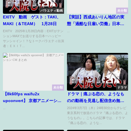
バラエティ動画
未分類
EXITV 動画 ゲスト：TAKI、
【実話】西成あいりん地区の実
MAKI（＆TEAM） 1月28日
態「過酷な日雇い労働」日本一
安い30円の激安自販機がある街
EXITV 2025年1月28日内容：EXITがテン
...
ションMAXでお送りする日本一ハッピー
サンシャイン！？なトークバラエティ出演
者：ＥＸＩＴ...
未分類
ドラマ
【8k60fps waifu2x
ドラマ｜痛ぶる恋の、ようなも
upconvert】 京都アニメーショ
のの動画を見逃し配信含め無料
ン CM まとめ
で見れる配信サイトまとめ
...
2024年3月7日（木）24時30分からテレビ
東京系列で放送のドラマ『痛ぶる恋の、よ
うなもの』。こちらの記事では、ドラマ
『痛ぶる恋の、ような...