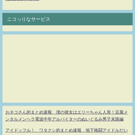
ニコっりなサービス
おネコさん的まとめ速報 僕の彼女はエリーちゃん人形！豆腐メ
ンタルメンヘラ電波中年アルバイターのぬいぐるみ男子末路編
アイドッフル！ ワタクシ的まとめ速報 地下格闘アイドルだい