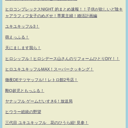
ヒロコンプレックスNIGHT 的まとめ速報！！子供が欲しいど陰キ
ャアラフィフ女子のめざせ！専業主婦！婚活計画編
ユキユキッフル3！
萌えっふる！
天にまします我ら！
ヒロシッフル！ヒロシデース山さんのリフォームひとりDIY！！
ヒロユキユキッフルMAX！スーパークッキング！
徹夜DEテツヤッフル!！レトロ館2号店！
剛Q超児ともっふる！
ヤナッフル ゲームだいすき6！放送局
ヒウラー総統の野望
三代目 ユキユキッフル 花のひうら組! 見参！