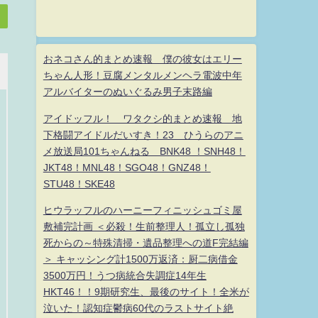
おネコさん的まとめ速報 僕の彼女はエリー
ちゃん人形！豆腐メンタルメンヘラ電波中年
アルバイターのぬいぐるみ男子末路編
アイドッフル！ ワタクシ的まとめ速報 地
下格闘アイドルだいすき！23 ひうらのアニ
メ放送局101ちゃんねる BNK48 ！SNH48！
JKT48！MNL48！SGO48！GNZ48！
STU48！SKE48
ヒウラッフルのハーニーフィニッシュゴミ屋
敷補完計画 ＜必殺！生前整理人！孤立し孤独
死からの～特殊清掃・遺品整理への道F完結編
＞ キャッシング計1500万返済：厨二病借金
3500万円！うつ病統合失調症14年生
HKT46！！9期研究生、最後のサイト！全米が
泣いた！認知症鬱病60代のラストサイト絶