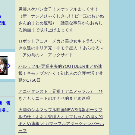
男装スケバン女子！スケッフルまっくす！
（新・ナンノひゃくしきっ!！ビー玉のおいぬ
お
さん的まとめ速報） 話題な事件からおもし
で拒
ろ動画まで取り上げまっくす
ロボットアニメ！メカと美少女キャラだいす
き永遠の非リア充・非モテ星人 ！あらゆるマ
ニアの為のマニアックサイト
ハルッフル-専業主夫的YOUTUBERまとめ速
報！キモデブおたく！初老人の介護生活！激
動の1750日
アニゲタレスト（元祖！アニメッフル） ひ
きこもりニートのオナベ的まとめ速報
話 雪
火浦のシネマッフル映画NEWS情報ポータブ
劇場版
ルの杜！オネエ管理人オカマちゃんの鬼女的
l」公開
まとめ速報!オカマッフルアタックナンバーハ
話配
ーフ