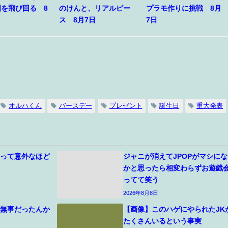
国を飛び回る 8
のけんと、リアルピー
プラモ作りに挑戦 8月
ス 8月7日
7日
オルハくん
バースデー
プレゼント
誕生日
重大発表
人って意外なほど
ジャニが消えてJPOPがマシにな
う
かと思ったら相変わらずお遊戯
ってて笑う
2026年8月8日
て無事だったんか
【画像】このハゲにやられたJK
たくさんいるという事実