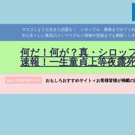
マスゴミよりも生きた話題を！ シロッフル 最後までみてく
きた生々しい孤高のメシウマグルメ情報や悲報までも網羅！シ
何だ！何が？真・シロッ
速報！一生童貞上等夜露
おもしろおすすめサイト＜お客様皆様が掲載の
おもしろおすすめサイト