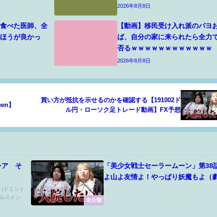
2026年8月8日
し食べた医師、全
【動画】移民受け入れ派のパヨ
だほうが良かっ
ば、自分の家に来られたら全力
否るｗｗｗｗｗｗｗｗｗｗｗｗ
2026年8月8日
買い方が抵抗を示せるのかを確認する【191002ド
en】
ル円・ローソク足トレード動画】FX予想
シア そ
「美少女戦士セーラームーン」第38
よ山よ友情よ！やっぱり妖魔もよ（
「美少女戦士セーラームーンEterna
fLb0バドミント
...
ルスイン
記念！90年代TVアニメ３シリーズ全
未分類
信！）