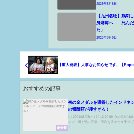
2026年8月8日
【九州名物】鶏刺
身麻痺へ…「死ん
た」
2026年8月8日
【重大発表】大事なお知らせです。【Popte
おすすめの記事
初の金メダルを獲得したインドネ
の報酬額が凄すぎる！
1：2021/08/05(木) 14:12:10.99 ID:txlGM
ンで中国と戦い見事に勝利を収めた女子ダブ
ド...
未分類