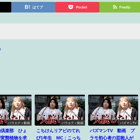
はてブ
Pocket
Feedly
p
バラエティ動画
バラエティ動画
バズマンTV
物倶楽部 ひょ
こちけんリアピのてれ
バズマンTV 動画 プ
が変態植物を求
び1年生 MC：こっち
ラモ初心者の芸能人が