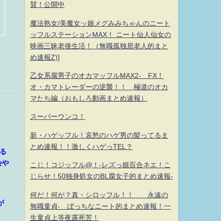
賛！公開中
魔法熟女/美魔女ッ娘メグみみちゃんのニート
ッフルステーションMAX！ ニート仙人仙女の
映画三昧老後生活！（無職孤独居老人的まと
め速報Z)]
乙女系腐男子のオカマッフルMAX2- FX！
オ・カマトレーダーの逆襲！！ 極道のオカ
マたち編（おもしろ動画まとめ速報）
スーパーウンコ！
新・ハゲッフル！哀愁のハゲ男の髪ってるま
とめ速報！！激しくハゲっTEL？
る
会や
こじ！コジッフル@！-レズっ娘百合ネエ！こ
じらせ！50独身処女のBL腐女子的まとめ速報-
何だ！何が？真・シロッフル！！ 永遠の
が
無職童貞- ぼっちなニート的まとめ速報！一
生童貞上等夜露死苦！