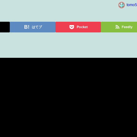
tomo5
はてブ
Pocket
Feedly