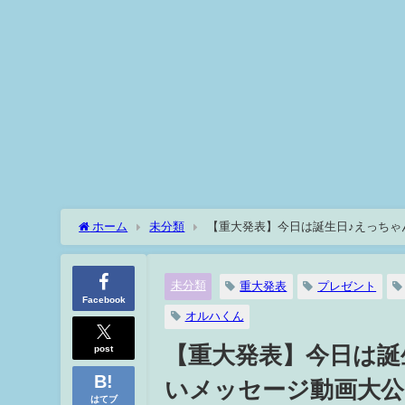
ホーム
未分類
【重大発表】今日は誕生日♪えっちゃ
未分類
重大発表
プレゼント
Facebook
オルハくん
post
【重大発表】今日は誕
いメッセージ動画大公
はてブ