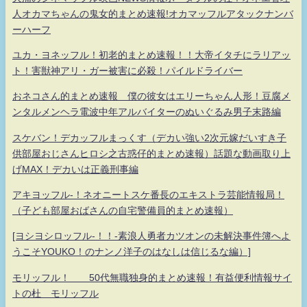
人オカマちゃんの鬼女的まとめ速報!オカマッフルアタックナンバ
ーハーフ
ユカ・ヨネッフル！初老的まとめ速報！！大帝イタチにラリアッ
ト！害獣神アリ・ガー被害に必殺！パイルドライバー
おネコさん的まとめ速報 僕の彼女はエリーちゃん人形！豆腐メ
ンタルメンヘラ電波中年アルバイターのぬいぐるみ男子末路編
スケバン！デカッフルまっくす（デカい強い2次元嫁だいすき子
供部屋おじさんヒロシ之古惑仔的まとめ速報）話題な動画取り上
げMAX！デカいは正義刑事編
アキヨッフル-！ネオニートスケ番長のエキストラ芸能情報局！
（子ども部屋おばさんの自宅警備員的まとめ速報）
[ヨシヨシロッフル-！！-素浪人勇者カツオンの未解決事件簿へよ
うこそYOUKO！のナンノ洋子のはなしは信じるな編）]
モリッフル！ 50代無職独身的まとめ速報！有益便利情報サイ
トの杜 モリッフル