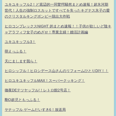
ユキユキッフル2！ど底辺的一同驚愕騒然まとめ速報！超氷河期
世代！人生の強制ロスカットですべてを失ったキグナス氷子の愛
のクリスタルキングボンビー脱出大作戦
ヒロコンプレックスNIGHT 的まとめ速報！！子供が欲しいど陰キ
ャアラフィフ女子のめざせ！専業主婦！婚活計画編
ユキユキッフル3！
萌えっふる！
天にまします我ら！
ヒロシッフル！ヒロシデース山さんのリフォームひとりDIY！！
ヒロユキユキッフルMAX！スーパークッキング！
徹夜DEテツヤッフル!！レトロ館2号店！
剛Q超児ともっふる！
ヤナッフル ゲームだいすき6！放送局