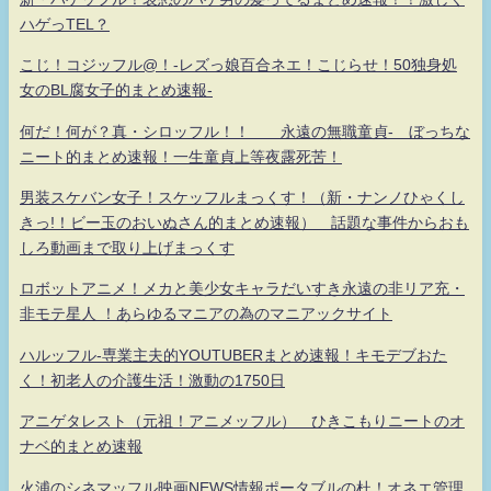
ハゲっTEL？
こじ！コジッフル@！-レズっ娘百合ネエ！こじらせ！50独身処
女のBL腐女子的まとめ速報-
何だ！何が？真・シロッフル！！ 永遠の無職童貞- ぼっちな
ニート的まとめ速報！一生童貞上等夜露死苦！
男装スケバン女子！スケッフルまっくす！（新・ナンノひゃくし
きっ!！ビー玉のおいぬさん的まとめ速報） 話題な事件からおも
しろ動画まで取り上げまっくす
ロボットアニメ！メカと美少女キャラだいすき永遠の非リア充・
非モテ星人 ！あらゆるマニアの為のマニアックサイト
ハルッフル-専業主夫的YOUTUBERまとめ速報！キモデブおた
く！初老人の介護生活！激動の1750日
アニゲタレスト（元祖！アニメッフル） ひきこもりニートのオ
ナベ的まとめ速報
火浦のシネマッフル映画NEWS情報ポータブルの杜！オネエ管理