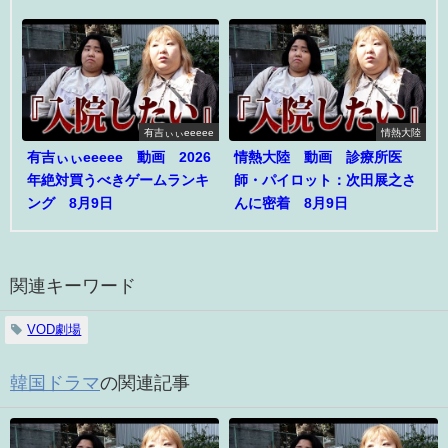
有吉ぃぃeeeee
情熱大陸
有吉ぃぃeeeee 動画 2026
情熱大陸 動画 診療所医
年絶対買うべきゲームランキ
師・パイロット：次田展之さ
ング 8月9日
んに密着 8月9日
関連キーワード
VOD劇場
韓国ドラマ
の関連記事