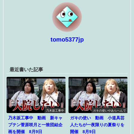
tomo5377jp
最近書いた記事
乃木坂工事中
ガキの使いやあらへんで
乃木坂工事中 動画 新キャ
ガキの使い 動画 小道具芸
プテン菅原咲月と一致団結企
人たちが一夜限りの夏祭りを
画を開催 8月9日
開催 8月9日