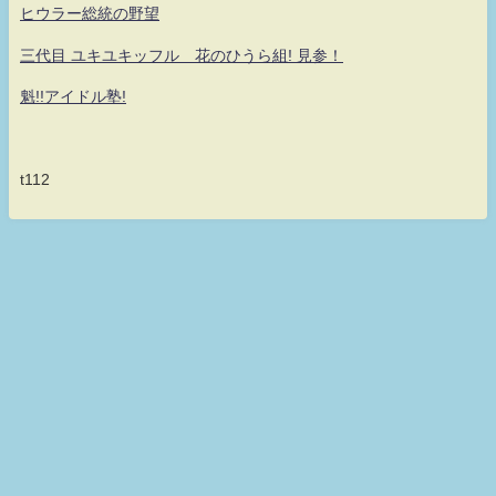
ヒウラー総統の野望
三代目 ユキユキッフル 花のひうら組! 見参！
魁!!アイドル塾!
t112