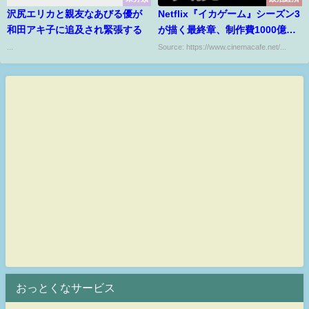
沢尻エリカと親友なあびる優が
Netflix『イカゲーム』シーズン3
和田アキ子に追及され緊張する
が描く最終章、制作費1000億ウ
ォンの集大成
...
Source: https://www.cinemacafe.net/...
おっとくなサービス