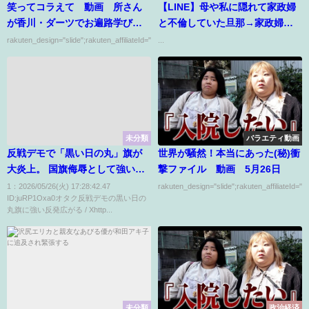
笑ってコラえて 動画 所さん
【LINE】母や私に隠れて家政婦
が香川・ダーツでお遍路学び
と不倫していた旦那→家政婦を
旅 4月12日
クビにした途端ブチギレた旦那
rakuten_design="slide";rakuten_affiliateId="00ed0224.63...
...
は離婚を言い渡してきたので...
【ピットク】
未分類
バラエティ動画
反戦デモで「黒い日の丸」旗が
世界が騒然！本当にあった(秘)衝
大炎上。 国旗侮辱として強い非
撃ファイル 動画 5月26日
難
1：2026/05/26(火) 17:28:42.47
rakuten_design="slide";rakuten_affiliateId="0
ID:juRP1Oxa0オタク反戦デモの黒い日の
丸旗に強い反発広がる / Xhttp...
未分類
政治経済