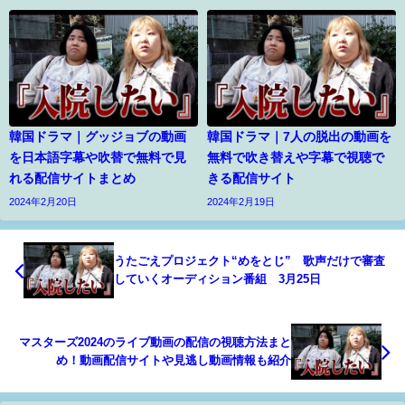
韓国ドラマ｜グッジョブの動画
韓国ドラマ｜7人の脱出の動画を
を日本語字幕や吹替で無料で見
無料で吹き替えや字幕で視聴で
れる配信サイトまとめ
きる配信サイト
2024年2月20日
2024年2月19日
うたごえプロジェクト“めをとじ” 歌声だけで審査
していくオーディション番組 3月25日
マスターズ2024のライブ動画の配信の視聴方法まと
め！動画配信サイトや見逃し動画情報も紹介