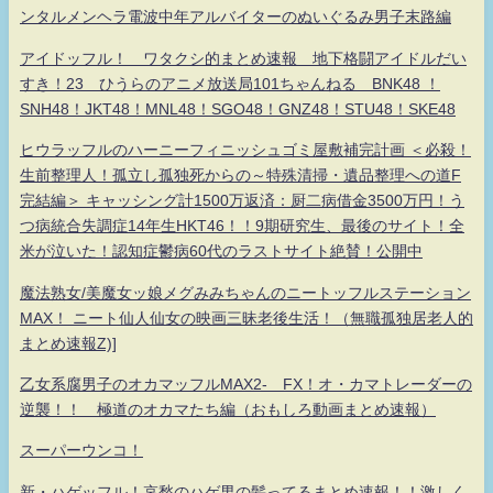
ンタルメンヘラ電波中年アルバイターのぬいぐるみ男子末路編
アイドッフル！ ワタクシ的まとめ速報 地下格闘アイドルだい
すき！23 ひうらのアニメ放送局101ちゃんねる BNK48 ！
SNH48！JKT48！MNL48！SGO48！GNZ48！STU48！SKE48
ヒウラッフルのハーニーフィニッシュゴミ屋敷補完計画 ＜必殺！
生前整理人！孤立し孤独死からの～特殊清掃・遺品整理への道F
完結編＞ キャッシング計1500万返済：厨二病借金3500万円！う
つ病統合失調症14年生HKT46！！9期研究生、最後のサイト！全
米が泣いた！認知症鬱病60代のラストサイト絶賛！公開中
魔法熟女/美魔女ッ娘メグみみちゃんのニートッフルステーション
MAX！ ニート仙人仙女の映画三昧老後生活！（無職孤独居老人的
まとめ速報Z)]
乙女系腐男子のオカマッフルMAX2- FX！オ・カマトレーダーの
逆襲！！ 極道のオカマたち編（おもしろ動画まとめ速報）
スーパーウンコ！
新・ハゲッフル！哀愁のハゲ男の髪ってるまとめ速報！！激しく