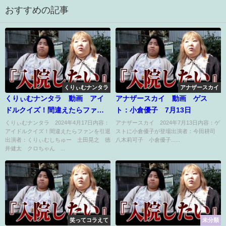
おすすめの記事
くりぃむナンタラ
アナザースカイ
くりぃむナンタラ 動画 アイ
アナザースカイ 動画 ゲス
ドルクイズ！間違えたらファン
ト：小倉優子 7月13日
を引退 4月17日
くりぃむナンタラ 2024年4月17日内容：
アナザースカイ 2024年7月13日内容：ゲ
アイドルクイズ！間違えたらファンを引退
ストに小倉優子が登場出演者：今田耕司
出演者：くりぃむしちゅー 土田晃之 徳
八木莉可子 小倉優子......
井健太 クロちゃん ...
笑ってコラえて
未分類