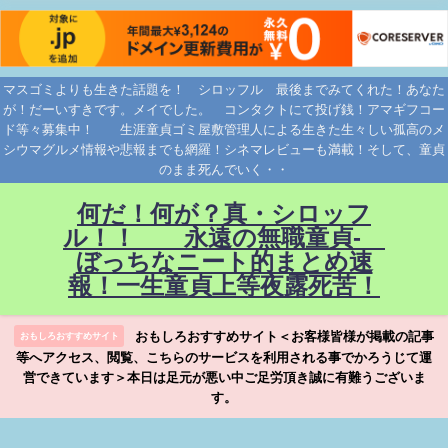
マスゴミよりも生きた話題を！ シロッフル 最後までみてくれた！あなた
が！だーいすきです。メイでした。 コンタクトにて投げ銭！アマギフコー
ド等々募集中！ 生涯童貞ゴミ屋敷管理人による生きた生々しい孤高のメ
シウマグルメ情報や悲報までも網羅！シネマレビューも満載！そして、童貞
のまま死んでいく・・
何だ！何が？真・シロッフ
ル！！ 永遠の無職童貞-
ぼっちなニート的まとめ速
報！一生童貞上等夜露死苦！
おもしろおすすめサイト＜お客様皆様が掲載の記事
おもしろおすすめサイト
等へアクセス、閲覧、こちらのサービスを利用される事でかろうじて運
営できています＞本日は足元が悪い中ご足労頂き誠に有難うございま
す。