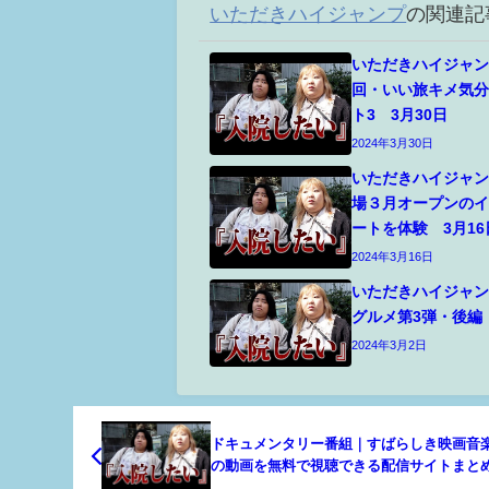
いただきハイジャンプ
の関連記
いただきハイジャ
回・いい旅キメ気
ト3 3月30日
2024年3月30日
いただきハイジャ
場３月オープンの
ートを体験 3月16
2024年3月16日
いただきハイジャ
グルメ第3弾・後編
2024年3月2日
ドキュメンタリー番組｜すばらしき映画音
の動画を無料で視聴できる配信サイトまと