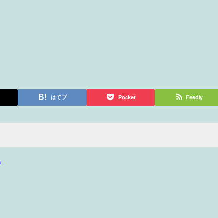
はてブ
Pocket
Feedly
p