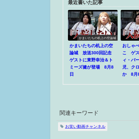
最近書いた記事
かまいたちの机上の空論城
かまいたちの机上の空
おしゃ
論城 放送300回記念
こ ゲ
ゲストに東野幸治＆ト
ィ・バ
ミーズ健が登場 8月8
児、ク
日
か 8月
関連キーワード
お笑い動画チャンネル