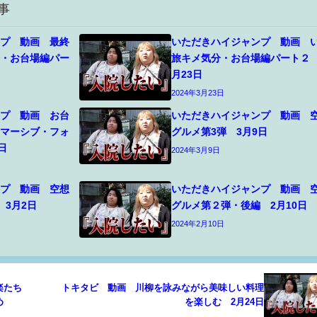
事
ンプ 動画 最終
いただきハイジャンプ 動画 
分・お台場編パー
旅キメ気分・お台場編パート２ 
月23日
2024年3月23日
ンプ 動画 お台
いただきハイジャンプ 動画 
イマーシブ・フォ
グルメ第3弾 3月9日
日
2024年3月9日
ンプ 動画 空想
いただきハイジャンプ 動画 
 3月2日
グルメ第２弾・後編 2月10日
2024年2月10日
楽たち
トキタビ 動画 川柳を詠みながら美味しい料理
め
を楽しむ 2月24日