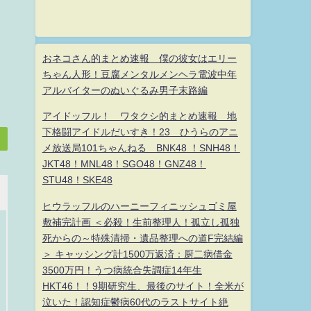
おネコさん的まとめ速報 僕の彼女はエリー
ちゃん人形！豆腐メンタルメンヘラ電波中年
アルバイターのぬいぐるみ男子末路編
アイドッフル！ ワタクシ的まとめ速報 地
下格闘アイドルだいすき！23 ひうらのアニ
メ放送局101ちゃんねる BNK48 ！SNH48！
JKT48！MNL48！SGO48！GNZ48！
STU48！SKE48
ヒウラッフルのハーニーフィニッシュゴミ屋
敷補完計画 ＜必殺！生前整理人！孤立し孤独
死からの～特殊清掃・遺品整理への道F完結編
＞ キャッシング計1500万返済：厨二病借金
3500万円！うつ病統合失調症14年生
HKT46！！9期研究生、最後のサイト！全米が
泣いた！認知症鬱病60代のラストサイト絶