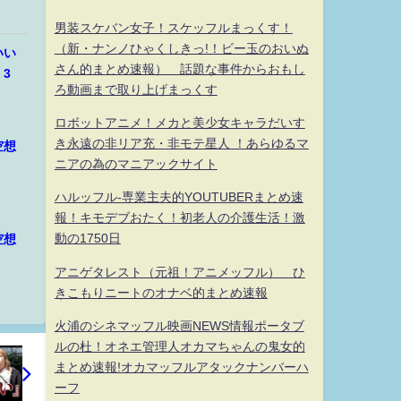
男装スケバン女子！スケッフルまっくす！
（新・ナンノひゃくしきっ!！ビー玉のおいぬ
いい
さん的まとめ速報） 話題な事件からおもし
3
ろ動画まで取り上げまっくす
ロボットアニメ！メカと美少女キャラだいす
き永遠の非リア充・非モテ星人 ！あらゆるマ
空想
ニアの為のマニアックサイト
ハルッフル-専業主夫的YOUTUBERまとめ速
報！キモデブおたく！初老人の介護生活！激
動の1750日
空想
アニゲタレスト（元祖！アニメッフル） ひ
きこもりニートのオナベ的まとめ速報
火浦のシネマッフル映画NEWS情報ポータブ
ルの杜！オネエ管理人オカマちゃんの鬼女的
まとめ速報!オカマッフルアタックナンバーハ
ーフ