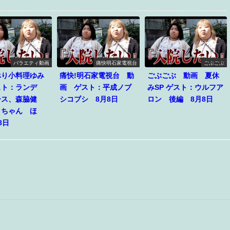
バラエティ動画
痛快明石家電視台
ごぶごぶ
べり小料理ゆみ
痛快!明石家電視台 動
ごぶごぶ 動画 夏休
スト：ランデ
画 ゲスト：平成ノブ
みSP ゲスト：ウルフア
ース、森脇健
シコブシ 8月8日
ロン 後編 8月8日
ロちゃん ほ
8日