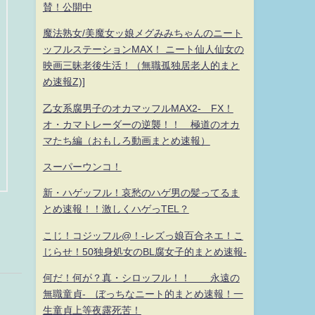
賛！公開中
魔法熟女/美魔女ッ娘メグみみちゃんのニート
ッフルステーションMAX！ ニート仙人仙女の
映画三昧老後生活！（無職孤独居老人的まと
め速報Z)]
乙女系腐男子のオカマッフルMAX2- FX！
オ・カマトレーダーの逆襲！！ 極道のオカ
マたち編（おもしろ動画まとめ速報）
スーパーウンコ！
新・ハゲッフル！哀愁のハゲ男の髪ってるま
とめ速報！！激しくハゲっTEL？
こじ！コジッフル@！-レズっ娘百合ネエ！こ
じらせ！50独身処女のBL腐女子的まとめ速報-
何だ！何が？真・シロッフル！！ 永遠の
無職童貞- ぼっちなニート的まとめ速報！一
生童貞上等夜露死苦！