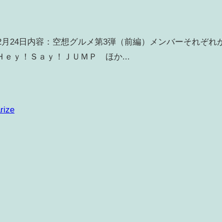
年2月24日内容：空想グルメ第3弾（前編）メンバーそれぞれ
ｅｙ！Ｓａｙ！ＪＵＭＰ ほか...
rize