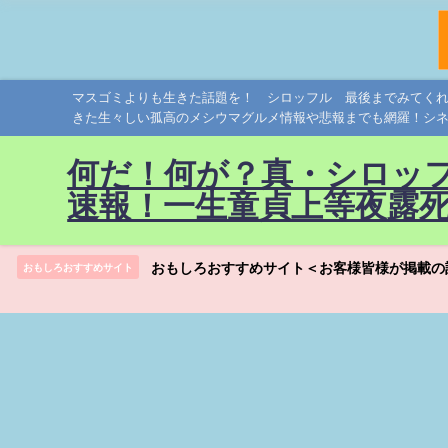
マスゴミよりも生きた話題を！ シロッフル 最後までみてく
きた生々しい孤高のメシウマグルメ情報や悲報までも網羅！シ
何だ！何が？真・シロッ
速報！一生童貞上等夜露
おもしろおすすめサイト＜お客様皆様が掲載の
おもしろおすすめサイト