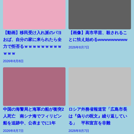
【動画】移民受け入れ派のパヨ
【画像】高市早苗、殺されるこ
おば、自分の家に来られたら全
とに怯え始めるwwwwwwwww
力で拒否るｗｗｗｗｗｗｗｗｗ
2026年8月7日
ｗｗｗ
2026年8月8日
中国の海警局と海軍の船が衝突2
ロシア外務省報道官「広島市長
人死亡 南シナ海でフィリピン
は『偽りの呪文』繰り返してい
船を追跡中、公表までに1年
る」 平和宣言を非難
2026年8月7日
2026年8月7日