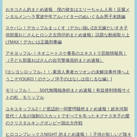
おネコさん的まとめ速報 僕の彼女はエリーちゃん人形！豆腐メ
ンタルメンヘラ電波中年アルバイターのぬいぐるみ男子末路編
スケバン！デカッフルまっくす（デカい強い2次元嫁だいすき子
供部屋おじさんヒロシ之古惑仔的まとめ速報）話題な動画取り上
げMAX！デカいは正義刑事編
アキヨッフル-！ネオニートスケ番長のエキストラ芸能情報局！
（子ども部屋おばさんの自宅警備員的まとめ速報）
[ヨシヨシロッフル-！！-素浪人勇者カツオンの未解決事件簿へよ
うこそYOUKO！のナンノ洋子のはなしは信じるな編）]
モリッフル！ 50代無職独身的まとめ速報！有益便利情報サイ
トの杜 モリッフル
ユキユキッフル2！ど底辺的一同驚愕騒然まとめ速報！超氷河期
世代！人生の強制ロスカットですべてを失ったキグナス氷子の愛
のクリスタルキングボンビー脱出大作戦
ヒロコンプレックスNIGHT 的まとめ速報！！子供が欲しいど陰キ