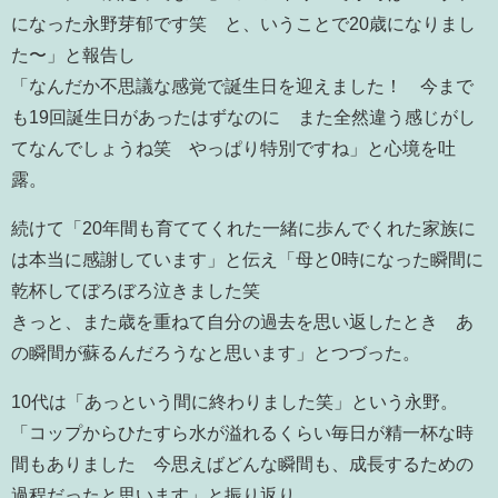
になった永野芽郁です笑 と、いうことで20歳になりまし
た〜」と報告し
「なんだか不思議な感覚で誕生日を迎えました！ 今まで
も19回誕生日があったはずなのに また全然違う感じがし
てなんでしょうね笑 やっぱり特別ですね」と心境を吐
露。
続けて「20年間も育ててくれた一緒に歩んでくれた家族に
は本当に感謝しています」と伝え「母と0時になった瞬間に
乾杯してぼろぼろ泣きました笑
きっと、また歳を重ねて自分の過去を思い返したとき あ
の瞬間が蘇るんだろうなと思います」とつづった。
10代は「あっという間に終わりました笑」という永野。
「コップからひたすら水が溢れるくらい毎日が精一杯な時
間もありました 今思えばどんな瞬間も、成長するための
過程だったと思います」と振り返り