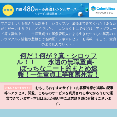
マスゴミよりも生きた話題を！ シロッフル 最後までみてくれた！あなた
が！だーいすきです。メイでした。 コンタクトにて投げ銭！アマギフコー
ド等々募集中！ 生涯童貞ゴミ屋敷管理人による生きた生々しい孤高のメ
シウマグルメ情報や悲報までも網羅！シネマレビューも満載！そして、童貞
のまま死んでいく・・
何だ！何が？真・シロッフ
ル！！ 永遠の無職童貞-
ぼっちなニート的まとめ速
報！一生童貞上等夜露死苦！
おもしろおすすめサイト＜お客様皆様が掲載の記事
おもしろおすすめサイト
等へアクセス、閲覧、こちらのサービスを利用される事でかろうじて運
営できています＞本日は足元が悪い中ご足労頂き誠に有難うございま
す。