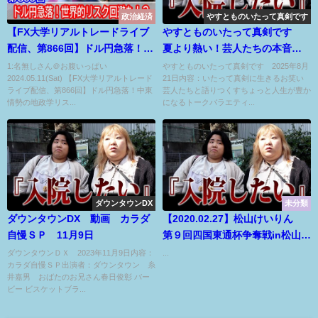
政治経済
やすとものいたって真剣です
【FX大学リアルトレードライブ
やすとものいたって真剣です
配信、第866回】ドル円急落！中
夏より熱い！芸人たちの本音ト
東情勢の地政学リスクで株価全
ークSP 8月21日
1:名無しさん＠お腹いっぱい
やすとものいたって真剣です 2025年8月
2024.05.11(Sat) 【FX大学リアルトレード
21日内容：いたって真剣に生きるお笑い
面安、米FRBタカ派発言、世界
ライブ配信、第866回】ドル円急落！中東
芸人たちと語りつくすちょっと人生が豊か
的リスク回避の展開！スキャル
情勢の地政学リス...
になるトークバラエティ...
ピング解説！ドル円とポンド円
相場分析と予想
ダウンタウンDX
未分類
ダウンタウンDX 動画 カラダ
【2020.02.27】松山けいりん
自慢ＳＰ 11月9日
第９回四国東通杯争奪戦in松山
(ＦⅡ) ２日目
ダウンタウンＤＸ 2023年11月9日内容：
...
カラダ自慢ＳＰ出演者：ダウンタウン 糸
井嘉男 おばたのお兄さん春日俊彰 バー
ビー ビスケットブラ...