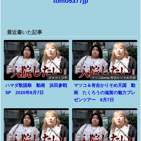
tomo5377jp
最近書いた記事
オオカミ少年
マツコ&amp;有吉かりそめ天国
ハマダ歌謡祭 動画 浜田参戦
マツコ＆有吉かりそめ天国 動
SP 2026年8月7日
画 たくろうの滋賀の魅力プレ
ゼンツアー 8月7日