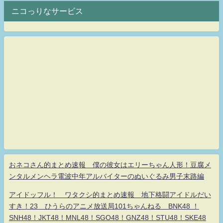
ニコっりなサービス
おネコさん的まとめ速報 僕の彼女はエリーちゃん人形！豆腐メ
ンタルメンヘラ電波中年アルバイターのぬいぐるみ男子末路編
アイドッフル！ ワタクシ的まとめ速報 地下格闘アイドルだい
すき！23 ひうらのアニメ放送局101ちゃんねる BNK48 ！
SNH48！JKT48！MNL48！SGO48！GNZ48！STU48！SKE48