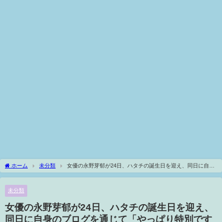
ホーム
未分類
女優の永野芽郁が24日、ハタチの誕生日を迎え、同日に自身
のブログを通じて「やっぱり特別ですね20年間も育ててくれた一緒に歩んでくれた家
族には本当に感謝しています」と思いをつづった
未分類
女優の永野芽郁が24日、ハタチの誕生日を迎え、
同日に自身のブログを通じて「やっぱり特別です