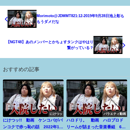
Morimoto@JDMMT821:12-2019年9月28日池上彰も
もうダメだな
【NGT48】あのメンバーとかちょすタンクはやはり
繋がっている？
おすすめの記事
にけつッ
バラエティ動画
にけつッ!! 動画 ケンコバがバ
ハロドリ。 動画 ハロプロド
ンコクで赤っ恥の話 2022年12
リームが詰まった音楽番組 6月