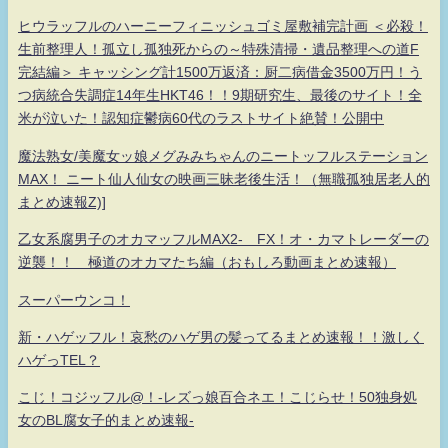
ヒウラッフルのハーニーフィニッシュゴミ屋敷補完計画 ＜必殺！
生前整理人！孤立し孤独死からの～特殊清掃・遺品整理への道F
完結編＞ キャッシング計1500万返済：厨二病借金3500万円！う
つ病統合失調症14年生HKT46！！9期研究生、最後のサイト！全
米が泣いた！認知症鬱病60代のラストサイト絶賛！公開中
魔法熟女/美魔女ッ娘メグみみちゃんのニートッフルステーション
MAX！ ニート仙人仙女の映画三昧老後生活！（無職孤独居老人的
まとめ速報Z)]
乙女系腐男子のオカマッフルMAX2- FX！オ・カマトレーダーの
逆襲！！ 極道のオカマたち編（おもしろ動画まとめ速報）
スーパーウンコ！
新・ハゲッフル！哀愁のハゲ男の髪ってるまとめ速報！！激しく
ハゲっTEL？
こじ！コジッフル@！-レズっ娘百合ネエ！こじらせ！50独身処
女のBL腐女子的まとめ速報-