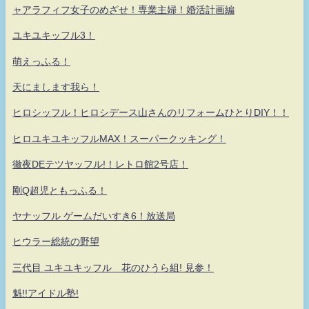
ャアラフィフ女子のめざせ！専業主婦！婚活計画編
ユキユキッフル3！
萌えっふる！
天にまします我ら！
ヒロシッフル！ヒロシデース山さんのリフォームひとりDIY！！
ヒロユキユキッフルMAX！スーパークッキング！
徹夜DEテツヤッフル!！レトロ館2号店！
剛Q超児ともっふる！
ヤナッフル ゲームだいすき6！放送局
ヒウラー総統の野望
三代目 ユキユキッフル 花のひうら組! 見参！
魁!!アイドル塾!