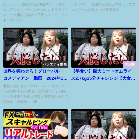
月6日
16日
にけつッ!! 2022年12月6日内容：千原ジ
ハロドリ。 2025年6月16日内容：ハロプ
ュニアとケンドーコバヤシによる二人だけ
ロドリームが詰まった音楽番組......
のトーク番組出演者：千原ジュニア ケン
ドーコバヤシ......
バラエティ動画
未分類
世界を笑わせろ！グローバル・
【早食い】巨大ミートオムライ
コメディアン 動画 2024年1月
ス2.7kg15分チャレンジ【大食
2日
い】Self made Big size
世界を笑わせろ！グローバル・コメディア
...
ン2024年1月2日内容：実力派コンビが!英
Omelette rice Eating
語ネタ披露で外国人観客と審査員を全力で
challenge!!【STAYHOME】
笑かす！出演者：山里...