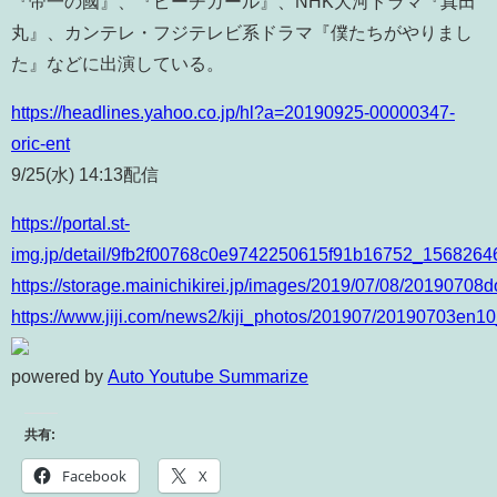
『帝一の國』、『ピーチガール』、NHK大河ドラマ『真田
丸』、カンテレ・フジテレビ系ドラマ『僕たちがやりまし
た』などに出演している。
https://headlines.yahoo.co.jp/hl?a=20190925-00000347-
oric-ent
9/25(水) 14:13配信
https://portal.st-
img.jp/detail/9fb2f00768c0e9742250615f91b16752_1568264
https://storage.mainichikirei.jp/images/2019/07/08/201907
https://www.jiji.com/news2/kiji_photos/201907/20190703en10
powered by
Auto Youtube Summarize
共有:
Facebook
X