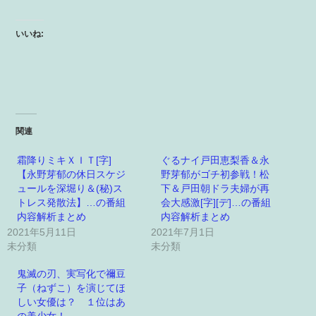
いいね:
関連
霜降りミキＸＩＴ[字]
ぐるナイ戸田恵梨香＆永
【永野芽郁の休日スケジ
野芽郁がゴチ初参戦！松
ュールを深堀り＆(秘)ス
下＆戸田朝ドラ夫婦が再
トレス発散法】…の番組
会大感激[字][デ]…の番組
内容解析まとめ
内容解析まとめ
2021年5月11日
2021年7月1日
未分類
未分類
鬼滅の刃、実写化で禰豆
子（ねずこ）を演じてほ
しい女優は？ １位はあ