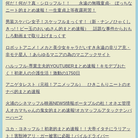
何だ！何が？真・シロッフル！！ 永遠の無職童貞- ぼっちな
ニート的まとめ速報！一生童貞上等夜露死苦！
男装スケバン女子！スケッフルまっくす！（新・ナンノひゃくし
きっ!！ビー玉のおいぬさん的まとめ速報） 話題な事件からおも
しろ動画まで取り上げまっくす
ロボットアニメ！メカと美少女キャラだいすき永遠の非リア充・
非モテ星人 ！あらゆるマニアの為のマニアックサイト
ハルッフル-専業主夫的YOUTUBERまとめ速報！キモデブおた
く！初老人の介護生活！激動の1750日
アニゲタレスト（元祖！アニメッフル） ひきこもりニートのオ
ナベ的まとめ速報
火浦のシネマッフル映画NEWS情報ポータブルの杜！オネエ管理
人オカマちゃんの鬼女的まとめ速報!オカマッフルアタックナンバ
ーハーフ
ユカ・ヨネッフル！初老的まとめ速報！！大帝イタチにラリアッ
ト！害獣神アリ・ガー被害に必殺！パイルドライバー