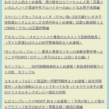
おネコさん的まとめ速報 僕の彼女はエリーちゃん人形！豆腐メ
ンタルメンヘラ電波中年アルバイターのぬいぐるみ男子末路編
スケバン！デカッフルまっくす（デカい強い2次元嫁だいすき子
供部屋おじさんヒロシ之古惑仔的まとめ速報）話題な動画取り上
げMAX！デカいは正義刑事編
アキヨッフル-！ネオニートスケ番長のエキストラ芸能情報局！
（子ども部屋おばさんの自宅警備員的まとめ速報）
[ヨシヨシロッフル-！！-素浪人勇者カツオンの未解決事件簿へよ
うこそYOUKO！のナンノ洋子のはなしは信じるな編）]
モリッフル！ 50代無職独身的まとめ速報！有益便利情報サイ
トの杜 モリッフル
ユキユキッフル2！ど底辺的一同驚愕騒然まとめ速報！超氷河期
世代！人生の強制ロスカットですべてを失ったキグナス氷子の愛
のクリスタルキングボンビー脱出大作戦
ヒロコンプレックスNIGHT 的まとめ速報！！子供が欲しいど陰キ
ャアラフィフ女子のめざせ！専業主婦！婚活計画編