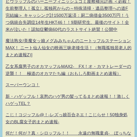
ヒウラッフルのハーニーフィニッシュゴミ屋敷補完計画 ＜必殺！
生前整理人！孤立し孤独死からの～特殊清掃・遺品整理への道F
完結編＞ キャッシング計1500万返済：厨二病借金3500万円！う
つ病統合失調症14年生HKT46！！9期研究生、最後のサイト！全
米が泣いた！認知症鬱病60代のラストサイト絶賛！公開中
魔法熟女/美魔女ッ娘メグみみちゃんのニートッフルステーション
MAX！ ニート仙人仙女の映画三昧老後生活！（無職孤独居老人的
まとめ速報Z)]
乙女系腐男子のオカマッフルMAX2- FX！オ・カマトレーダーの
逆襲！！ 極道のオカマたち編（おもしろ動画まとめ速報）
スーパーウンコ！
新・ハゲッフル！哀愁のハゲ男の髪ってるまとめ速報！！激しく
ハゲっTEL？
こじ！コジッフル@！-レズっ娘百合ネエ！こじらせ！50独身処
女のBL腐女子的まとめ速報-
何だ！何が？真・シロッフル！！ 永遠の無職童貞- ぼっちな