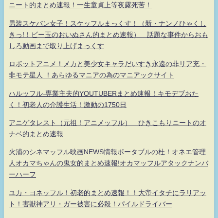
ニート的まとめ速報！一生童貞上等夜露死苦！
男装スケバン女子！スケッフルまっくす！（新・ナンノひゃくし
きっ!！ビー玉のおいぬさん的まとめ速報） 話題な事件からおも
しろ動画まで取り上げまっくす
ロボットアニメ！メカと美少女キャラだいすき永遠の非リア充・
非モテ星人 ！あらゆるマニアの為のマニアックサイト
ハルッフル-専業主夫的YOUTUBERまとめ速報！キモデブおた
く！初老人の介護生活！激動の1750日
アニゲタレスト（元祖！アニメッフル） ひきこもりニートのオ
ナベ的まとめ速報
火浦のシネマッフル映画NEWS情報ポータブルの杜！オネエ管理
人オカマちゃんの鬼女的まとめ速報!オカマッフルアタックナンバ
ーハーフ
ユカ・ヨネッフル！初老的まとめ速報！！大帝イタチにラリアッ
ト！害獣神アリ・ガー被害に必殺！パイルドライバー