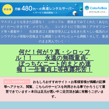
マスゴミよりも生きた話題を！ シロッフル 最後までみてくれた！あなた
が！だーいすきです。メイでした。 コンタクトにて投げ銭！アマギフコー
ド等々募集中！ 生涯童貞ゴミ屋敷管理人による生きた生々しい孤高のメ
シウマグルメ情報や悲報までも網羅！シネマレビューも満載！そして、童貞
のまま死んでいく・・
何だ！何が？真・シロッフ
ル！！ 永遠の無職童貞-
ぼっちなニート的まとめ速
報！一生童貞上等夜露死苦！
おもしろおすすめサイト＜お客様皆様が掲載の記事
おもしろおすすめサイト
等へアクセス、閲覧、こちらのサービスを利用される事でかろうじて運
営できています＞本日は足元が悪い中ご足労頂き誠に有難うございま
す。