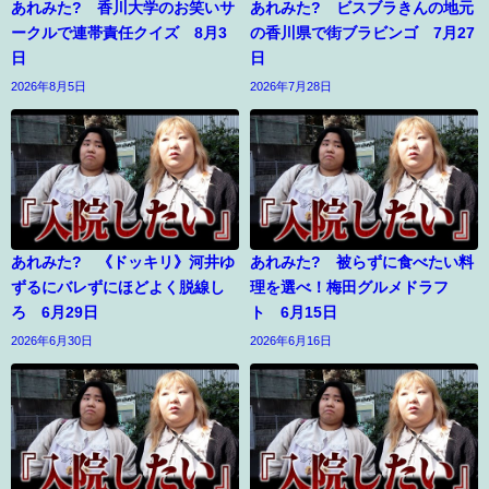
あれみた? 香川大学のお笑いサ
あれみた? ビスブラきんの地元
ークルで連帯責任クイズ 8月3
の香川県で街ブラビンゴ 7月27
日
日
2026年8月5日
2026年7月28日
あれみた? 《ドッキリ》河井ゆ
あれみた? 被らずに食べたい料
ずるにバレずにほどよく脱線し
理を選べ！梅田グルメドラフ
ろ 6月29日
ト 6月15日
2026年6月30日
2026年6月16日