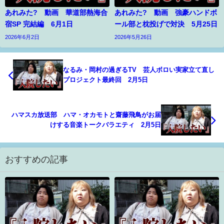
あれみた? 動画 華道部熱海合
あれみた? 動画 強豪ハンドボ
宿SP 完結編 6月1日
ール部と枕投げで対決 5月25日
2026年6月2日
2026年5月26日
なるみ・岡村の過ぎるTV 芸人ボロい実家立て直し
プロジェクト最終回 2月5日
ハマスカ放送部 ハマ・オカモトと齋藤飛鳥がお届
けする音楽トークバラエティ 2月5日
おすすめの記事