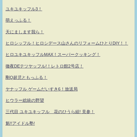
ユキユキッフル3！
萌えっふる！
天にまします我ら！
ヒロシッフル！ヒロシデース山さんのリフォームひとりDIY！！
ヒロユキユキッフルMAX！スーパークッキング！
徹夜DEテツヤッフル!！レトロ館2号店！
剛Q超児ともっふる！
ヤナッフル ゲームだいすき6！放送局
ヒウラー総統の野望
三代目 ユキユキッフル 花のひうら組! 見参！
魁!!アイドル塾!