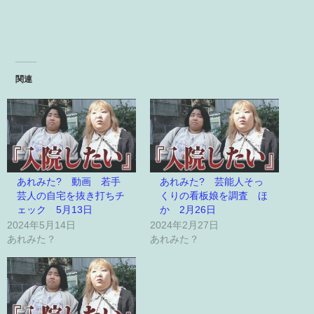
関連
あれみた? 動画 若手
あれみた? 芸能人そっ
芸人の自宅を抜き打ちチ
くりの看板娘を調査 ほ
ェック 5月13日
か 2月26日
2024年5月14日
2024年2月27日
あれみた？
あれみた？