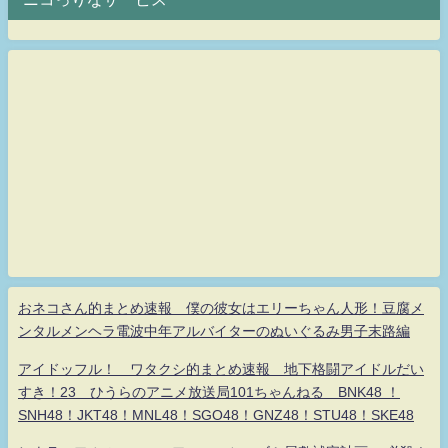
おネコさん的まとめ速報 僕の彼女はエリーちゃん人形！豆腐メ
ンタルメンヘラ電波中年アルバイターのぬいぐるみ男子末路編
アイドッフル！ ワタクシ的まとめ速報 地下格闘アイドルだい
すき！23 ひうらのアニメ放送局101ちゃんねる BNK48 ！
SNH48！JKT48！MNL48！SGO48！GNZ48！STU48！SKE48