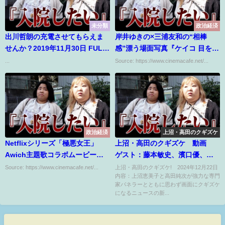
未分類
政治経済
出川哲朗の充電させてもらえま
岸井ゆきの×三浦友和の“相棒
せんか？2019年11月30日 FULL
感”漂う場面写真『ケイコ 目を澄
HD
ませて』
...
Source: https://www.cinemacafe.net/...
政治経済
上沼・高田のクギズケ
Netflixシリーズ「極悪女王」
上沼・高田のクギズケ 動画
Awich主題歌コラボムービー公
ゲスト：藤本敏史、濱口優、岡
開
田圭右、ダレノガレ明美 12月
Source: https://www.cinemacafe.net/...
上沼・高田のクギズケ! 2024年12月22日
内容：上沼恵美子と高田純次が強力な専門
22日
家パネラーとともに思わず画面にクギズケ
になるニュースの新...