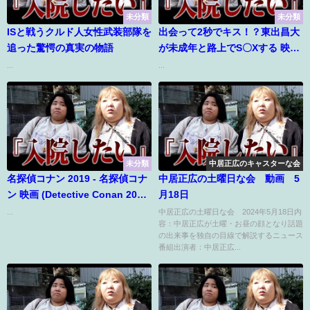
未分類
未分類
ISと戦うクルド人女性武装部隊を
出会って2秒でキス！？東出昌大
追った驚愕の真実の物語
が未成年と路上でS〇Xする 映画
「寝ても覚めても」
...
...
未分類
中居正広のキャスターな会
名探偵コナン 2019 - 名探偵コナ
中居正広の土曜日な会 動画 5
ン 映画 (Detective Conan 2019)
月18日
Vol 292
...
中居正広の土曜日な会 2024年5月18日内
容：中居正広が土曜・お昼の顔となり話題
の出来事を独自の目線で解説するニュース
番組出演者：中居正広...