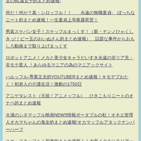
女のBL腐女子的まとめ速報-
何だ！何が？真・シロッフル！！ 永遠の無職童貞- ぼっちな
ニート的まとめ速報！一生童貞上等夜露死苦！
男装スケバン女子！スケッフルまっくす！（新・ナンノひゃくし
きっ!！ビー玉のおいぬさん的まとめ速報） 話題な事件からおも
しろ動画まで取り上げまっくす
ロボットアニメ！メカと美少女キャラだいすき永遠の非リア充・
非モテ星人 ！あらゆるマニアの為のマニアックサイト
ハルッフル-専業主夫的YOUTUBERまとめ速報！キモデブおた
く！初老人の介護生活！激動の1750日
アニゲタレスト（元祖！アニメッフル） ひきこもりニートのオ
ナベ的まとめ速報
火浦のシネマッフル映画NEWS情報ポータブルの杜！オネエ管理
人オカマちゃんの鬼女的まとめ速報!オカマッフルアタックナンバ
ーハーフ
ユカ・ヨネッフル！初老的まとめ速報！！大帝イタチにラリアッ