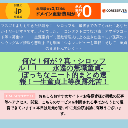
マスゴミよりも生きた話題を！ シロッフル 最後までみてくれた！あなた
が！だーいすきです。メイでした。 コンタクトにて投げ銭！アマギフコー
ド等々募集中！ 生涯童貞ゴミ屋敷管理人による生きた生々しい孤高のメ
シウマグルメ情報や悲報までも網羅！シネマレビューも満載！そして、童貞
のまま死んでいく・・
何だ！何が？真・シロッフ
ル！！ 永遠の無職童貞-
ぼっちなニート的まとめ速
報！一生童貞上等夜露死苦！
おもしろおすすめサイト＜お客様皆様が掲載の記事
おもしろおすすめサイト
等へアクセス、閲覧、こちらのサービスを利用される事でかろうじて運
営できています＞本日は足元が悪い中ご足労頂き誠に有難うございま
す。