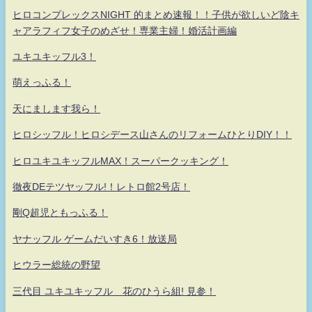
ヒロコンプレックスNIGHT 的まとめ速報！！子供が欲しいど陰キ
ャアラフィフ女子のめざせ！専業主婦！婚活計画編
ユキユキッフル3！
萌えっふる！
天にまします我ら！
ヒロシッフル！ヒロシデース山さんのリフォームひとりDIY！！
ヒロユキユキッフルMAX！スーパークッキング！
徹夜DEテツヤッフル!！レトロ館2号店！
剛Q超児ともっふる！
ヤナッフル ゲームだいすき6！放送局
ヒウラー総統の野望
三代目 ユキユキッフル 花のひうら組! 見参！