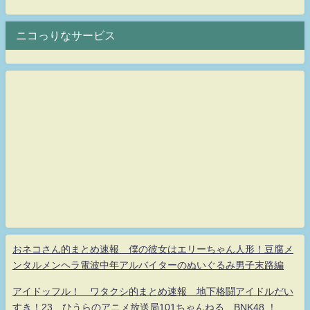
ニコっりなサービス
おネコさん的まとめ速報 僕の彼女はエリーちゃん人形！豆腐メ
ンタルメンヘラ電波中年アルバイターのぬいぐるみ男子末路編
アイドッフル！ ワタクシ的まとめ速報 地下格闘アイドルだい
すき！23 ひうらのアニメ放送局101ちゃんねる BNK48 ！