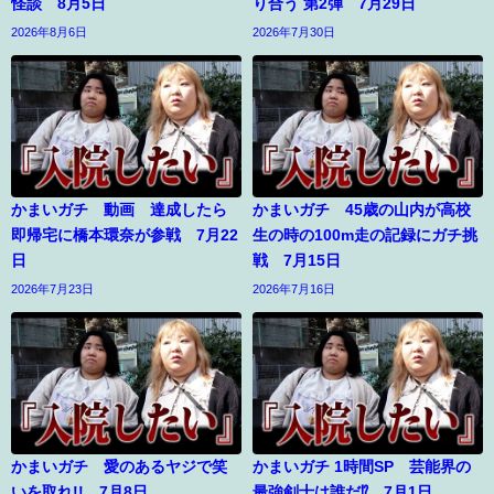
怪談 8月5日
り合う 第2弾 7月29日
2026年8月6日
2026年7月30日
かまいガチ 動画 達成したら
かまいガチ 45歳の山内が高校
即帰宅に橋本環奈が参戦 7月22
生の時の100m走の記録にガチ挑
日
戦 7月15日
2026年7月23日
2026年7月16日
かまいガチ 愛のあるヤジで笑
かまいガチ 1時間SP 芸能界の
いを取れ!! 7月8日
最強剣士は誰だ⁉ 7月1日