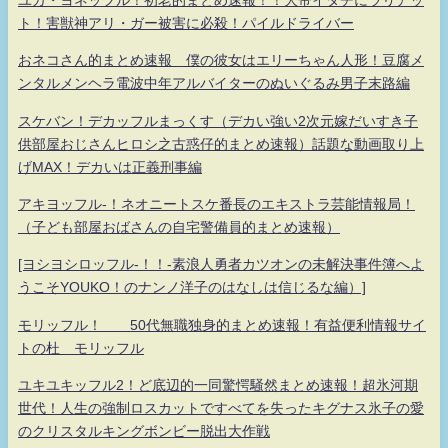
ト！害獣神アリ・ガー被害に必殺！パイルドライバー
おネコさん的まとめ速報 僕の彼女はエリーちゃん人形！豆腐メ
ンタルメンヘラ電波中年アルバイターのぬいぐるみ男子末路編
スケバン！デカッフルまっくす（デカい強い2次元嫁だいすき子
供部屋おじさんヒロシ之古惑仔的まとめ速報）話題な動画取り上
げMAX！デカいは正義刑事編
アキヨッフル-！ネオニートスケ番長のエキストラ芸能情報局！
（子ども部屋おばさんの自宅警備員的まとめ速報）
[ヨシヨシロッフル-！！-素浪人勇者カツオンの未解決事件簿へよ
うこそYOUKO！のナンノ洋子のはなしは信じるな編）]
モリッフル！ 50代無職独身的まとめ速報！有益便利情報サイ
トの杜 モリッフル
ユキユキッフル2！ど底辺的一同驚愕騒然まとめ速報！超氷河期
世代！人生の強制ロスカットですべてを失ったキグナス氷子の愛
のクリスタルキングボンビー脱出大作戦