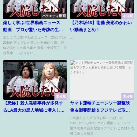
バラエティ動画
未分類
楽しく学ぶ!世界動画ニュース
【乃木坂46】衛藤 美彩のかわい
動画 プロが驚いた奇跡の生還
い動画まとめ！
救出劇 1月23日
楽しく学ぶ!世界動画ニュース 2025年1月
...
23日内容：プロが驚いた奇跡の生還…絶
体絶命からの救出劇出演者：小峠英二 井
森美幸 いとうせいこ...
未分類
未分類
【恐怖】殺人発砲事件が多発す
ヤマト運輸チェーンソー襲撃映
るLA最大の黒人地域に潜入して
像＆謝罪配信＆フジテレビ取材
みた
＆取材に基づく報道「とくダ
...
1:名無しさん＠もうお腹いっぱいだ
2020.12.16(Wed) ヤマト運輸チェーンソー
ネ！」
襲撃映像＆謝罪配信＆フジテレビ取材＆取
材に基づく報道...