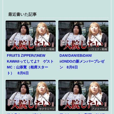
最近書いた記事
バラエティ動画
バラエティ動画
FRUITS ZIPPERのNEW
DAN!DAN!EBiDAN!
KAWAIIってしてよ? ゲスト
iiONDOの新メンバープレゼ
MC：山添寛（相席スター
ン 8月6日
ト） 8月6日
サクラミーツ
アメトーーク