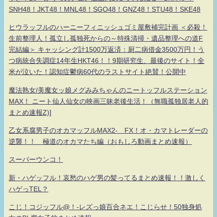
SNH48！JKT48！MNL48！SGO48！GNZ48！STU48！SKE48
ヒウラッフルのハーニーフィニッシュゴミ屋敷補完計画 ＜必殺！
生前整理人！孤立し孤独死からの～特殊清掃・遺品整理への道F
完結編＞ キャッシング計1500万返済：厨二病借金3500万円！う
つ病統合失調症14年生HKT46！！9期研究生、最後のサイト！全
米が泣いた！認知症鬱病60代のラストサイト絶賛！公開中
魔法熟女/美魔女ッ娘メグみみちゃんのニートッフルステーション
MAX！ ニート仙人仙女の映画三昧老後生活！（無職孤独居老人的
まとめ速報Z)]
乙女系腐男子のオカマッフルMAX2- FX！オ・カマトレーダーの
逆襲！！ 極道のオカマたち編（おもしろ動画まとめ速報）
スーパーウンコ！
新・ハゲッフル！哀愁のハゲ男の髪ってるまとめ速報！！激しく
ハゲっTEL？
こじ！コジッフル@！-レズっ娘百合ネエ！こじらせ！50独身処