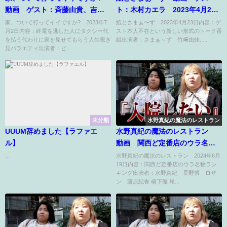
動画 ゲスト：斉藤由貴、吉村
ト：木村カエラ 2023年4月23
崇 2023年7月2日
日
家、ついて行ってイイですか? 2023年7
紙とさまぁ〜ず 2023年4月23日内容：ゲ
月2日内容：終電を逃した人にタクシー代
スト本人不在という新しい形式のトーク番
を払う代わりに家を見せてもらう人生覗き
組出演者：さまぁ～ず 竹﨑由佳......
見バラエティ出演者：ビ...
未分類
水野真紀の魔法のレストラン
UUUM辞めました【ラファエ
水野真紀の魔法のレストラン
ル】
動画 関西ど定番店のウラ名物
ランキング 6月19日
...
水野真紀の魔法のレストラン 2024年6月
19日内容：関西ど定番店のウラ名物ラン
キング出演者：水野真紀 長野博 ロザ
ン 藤原紀香 橋下徹 尾...