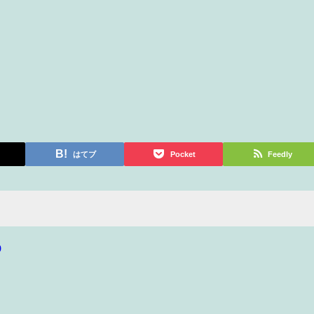
はてブ
Pocket
Feedly
p