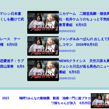
JUST!シン日本遺
ニカゲーム 二階堂高嗣・猪俣
尽くしを懸けて武
杜・松井ケムリのちょっと不気
教育番組 8月5日
2026年8月6日
賞レース テー
ジャンボ＆みーぱんの おしえて
権 8月5日
しコサン 2026年8月5日
2026年8月6日
 恋愛迷子：ラブ
NEWSクライシス 天竺川原＆
西山茉希 8月5
ジェシカ川北が送る異色のニュ
番組 8月5日
2026年8月6日
2023
嗚呼!!みんなの動物園 動画 池崎一門に超ブサカ
ワ猫ちゃんが加入 4月29日