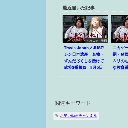
最近書いた記事
バラエティ動画
Travis JapanノJUST!
ニカゲ
シン日本遺産 名物・
嗣・猪
ずんだ尽くしを懸けて
ムリの
武将3番勝負 8月5日
な教育番
関連キーワード
お笑い動画チャンネル