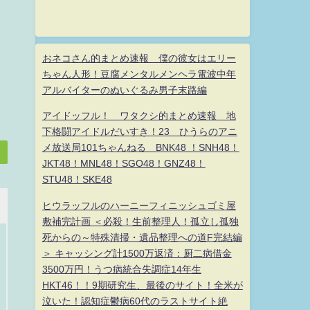
おネコさん的まとめ速報 僕の彼女はエリー
ちゃん人形！豆腐メンタルメンヘラ電波中年
アルバイターのぬいぐるみ男子末路編
アイドッフル！ ワタクシ的まとめ速報 地
下格闘アイドルだいすき！23 ひうらのアニ
メ放送局101ちゃんねる BNK48 ！SNH48！
JKT48！MNL48！SGO48！GNZ48！
STU48！SKE48
ヒウラッフルのハーニーフィニッシュゴミ屋
敷補完計画 ＜必殺！生前整理人！孤立し孤独
死からの～特殊清掃・遺品整理への道F完結編
＞ キャッシング計1500万返済：厨二病借金
3500万円！うつ病統合失調症14年生
HKT46！！9期研究生、最後のサイト！全米が
泣いた！認知症鬱病60代のラストサイト絶