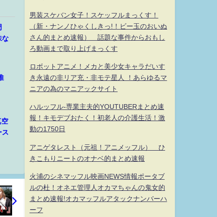
男装スケバン女子！スケッフルまっくす！
（新・ナンノひゃくしきっ!！ビー玉のおいぬ
周
さん的まとめ速報） 話題な事件からおもし
味な
ろ動画まで取り上げまっくす
ロボットアニメ！メカと美少女キャラだいす
推
き永遠の非リア充・非モテ星人 ！あらゆるマ
ニアの為のマニアックサイト
ハルッフル-専業主夫的YOUTUBERまとめ速
報！キモデブおたく！初老人の介護生活！激
真空
動の1750日
ース
アニゲタレスト（元祖！アニメッフル） ひ
きこもりニートのオナベ的まとめ速報
火浦のシネマッフル映画NEWS情報ポータブ
ルの杜！オネエ管理人オカマちゃんの鬼女的
まとめ速報!オカマッフルアタックナンバーハ
ーフ