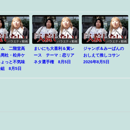
バラエティ動画
バラエティ動画
バラエティ動画
ーム 二階堂高
まいにち大喜利＆賞レ
ジャンボ＆みーぱんの
俣周杜・松井ケ
ース テーマ：恋リア
おしえて推しコサン
ちょっと不気味
ネタ選手権 8月5日
2026年8月5日
組 8月5日