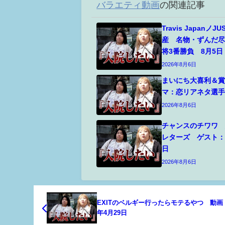
バラエティ動画
の関連記事
Travis Japanノ
産 名物・ずんだ
将3番勝負 8月5日
2026年8月6日
まいにち大喜利＆
マ：恋リアネタ選手
2026年8月6日
チャンスのチワワ
レターズ ゲスト：
日
2026年8月6日
EXITのベルギー行ったらモテるやつ 動画 
年4月29日