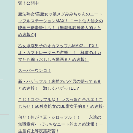
賛！公開中
魔法熟女/美魔女ッ娘メグみみちゃんのニート
ッフルステーションMAX！ ニート仙人仙女の
映画三昧老後生活！（無職孤独居老人的まと
め速報Z)]
乙女系腐男子のオカマッフルMAX2- FX！
オ・カマトレーダーの逆襲！！ 極道のオカ
マたち編（おもしろ動画まとめ速報）
スーパーウンコ！
新・ハゲッフル！哀愁のハゲ男の髪ってるま
とめ速報！！激しくハゲっTEL？
こじ！コジッフル@！-レズっ娘百合ネエ！こ
じらせ！50独身処女のBL腐女子的まとめ速報-
何だ！何が？真・シロッフル！！ 永遠の
無職童貞- ぼっちなニート的まとめ速報！一
生童貞上等夜露死苦！