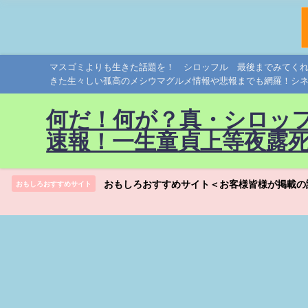
マスゴミよりも生きた話題を！ シロッフル 最後までみてく
きた生々しい孤高のメシウマグルメ情報や悲報までも網羅！シ
何だ！何が？真・シロッ
速報！一生童貞上等夜露
おもしろおすすめサイト＜お客様皆様が掲載の
おもしろおすすめサイト