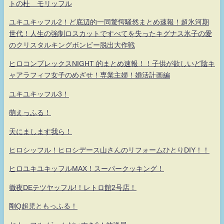
トの杜 モリッフル
ユキユキッフル2！ど底辺的一同驚愕騒然まとめ速報！超氷河期
世代！人生の強制ロスカットですべてを失ったキグナス氷子の愛
のクリスタルキングボンビー脱出大作戦
ヒロコンプレックスNIGHT 的まとめ速報！！子供が欲しいど陰キ
ャアラフィフ女子のめざせ！専業主婦！婚活計画編
ユキユキッフル3！
萌えっふる！
天にまします我ら！
ヒロシッフル！ヒロシデース山さんのリフォームひとりDIY！！
ヒロユキユキッフルMAX！スーパークッキング！
徹夜DEテツヤッフル!！レトロ館2号店！
剛Q超児ともっふる！