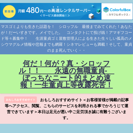
マスゴミよりも生きた話題を！ シロッフル 最後までみてくれた！あなた
が！だーいすきです。メイでした。 コンタクトにて投げ銭！アマギフコー
ド等々募集中！ 生涯童貞ゴミ屋敷管理人による生きた生々しい孤高のメ
シウマグルメ情報や悲報までも網羅！シネマレビューも満載！そして、童貞
のまま死んでいく・・
何だ！何が？真・シロッフ
ル！！ 永遠の無職童貞-
ぼっちなニート的まとめ速
報！一生童貞上等夜露死苦！
おもしろおすすめサイト＜お客様皆様が掲載の記事
おもしろおすすめサイト
等へアクセス、閲覧、こちらのサービスを利用される事でかろうじて運
営できています＞本日は足元が悪い中ご足労頂き誠に有難うございま
す。