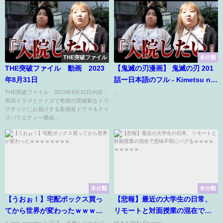
THE突破ファイル
未分類
THE突破ファイル 動画 2023
【鬼滅の刃漫画】 鬼滅の刃 201
年8月31日
話ー日本語のフル - Kimetsu no
Yaiba Chapter 201 Full JP
THE突破ファイル 2023年8月31日内容：
...
再現ドラマとクイズで奇跡の突破劇をドラ
マチックにお届けする新感覚ドラマ＆クイ
ズバラエティー番組...
未分類
未分類
【うおぉ！】宅配ボックス買っ
【悲報】最近の大学生の日常、
てから世界が変わったｗｗｗｗ
リモートと対面授業の混在で意
ｗｗｗｗ
味不明にバグるｗｗｗｗｗｗｗ
c_img_param=; 1: 以下、名無しにかわり
続きを読む Source: