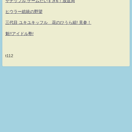
ヤナッフル ゲームだいすき6！放送局
ヒウラー総統の野望
三代目 ユキユキッフル 花のひうら組! 見参！
魁!!アイドル塾!
t112