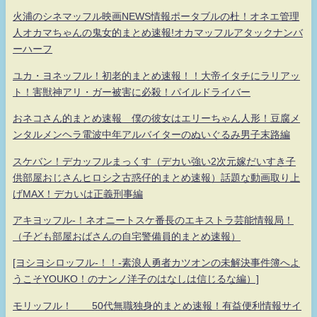
火浦のシネマッフル映画NEWS情報ポータブルの杜！オネエ管理
人オカマちゃんの鬼女的まとめ速報!オカマッフルアタックナンバ
ーハーフ
ユカ・ヨネッフル！初老的まとめ速報！！大帝イタチにラリアッ
ト！害獣神アリ・ガー被害に必殺！パイルドライバー
おネコさん的まとめ速報 僕の彼女はエリーちゃん人形！豆腐メ
ンタルメンヘラ電波中年アルバイターのぬいぐるみ男子末路編
スケバン！デカッフルまっくす（デカい強い2次元嫁だいすき子
供部屋おじさんヒロシ之古惑仔的まとめ速報）話題な動画取り上
げMAX！デカいは正義刑事編
アキヨッフル-！ネオニートスケ番長のエキストラ芸能情報局！
（子ども部屋おばさんの自宅警備員的まとめ速報）
[ヨシヨシロッフル-！！-素浪人勇者カツオンの未解決事件簿へよ
うこそYOUKO！のナンノ洋子のはなしは信じるな編）]
モリッフル！ 50代無職独身的まとめ速報！有益便利情報サイ