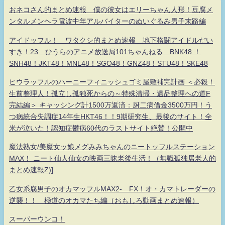
おネコさん的まとめ速報 僕の彼女はエリーちゃん人形！豆腐メ
ンタルメンヘラ電波中年アルバイターのぬいぐるみ男子末路編
アイドッフル！ ワタクシ的まとめ速報 地下格闘アイドルだい
すき！23 ひうらのアニメ放送局101ちゃんねる BNK48 ！
SNH48！JKT48！MNL48！SGO48！GNZ48！STU48！SKE48
ヒウラッフルのハーニーフィニッシュゴミ屋敷補完計画 ＜必殺！
生前整理人！孤立し孤独死からの～特殊清掃・遺品整理への道F
完結編＞ キャッシング計1500万返済：厨二病借金3500万円！う
つ病統合失調症14年生HKT46！！9期研究生、最後のサイト！全
米が泣いた！認知症鬱病60代のラストサイト絶賛！公開中
魔法熟女/美魔女ッ娘メグみみちゃんのニートッフルステーション
MAX！ ニート仙人仙女の映画三昧老後生活！（無職孤独居老人的
まとめ速報Z)]
乙女系腐男子のオカマッフルMAX2- FX！オ・カマトレーダーの
逆襲！！ 極道のオカマたち編（おもしろ動画まとめ速報）
スーパーウンコ！