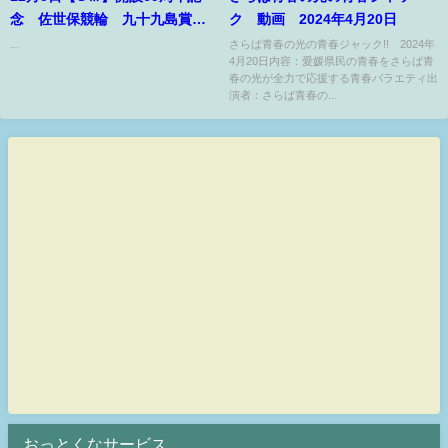
念 佐世保競輪 九十九島賞争
ク 動画 2024年4月20日
奪戦 1日目
...
さらば青春の光の青春ジャック!! 2024年
4月20日内容：愛媛県民の青春をさらば青
春の光が全力で応援する青春バラエティ出
演者：さらば青春の...
おっとくなサービス