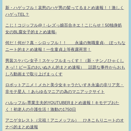
新・ハゲッフル！哀愁のハゲ男の髪ってるまとめ速報！！激しく
ハゲっTEL？
こじ！コジッフル@！-レズっ娘百合ネエ！こじらせ！50独身処
女のBL腐女子的まとめ速報-
何だ！何が？真・シロッフル！！ 永遠の無職童貞- ぼっちな
ニート的まとめ速報！一生童貞上等夜露死苦！
男装スケバン女子！スケッフルまっくす！（新・ナンノひゃくし
きっ!！ビー玉のおいぬさん的まとめ速報） 話題な事件からおも
しろ動画まで取り上げまっくす
ロボットアニメ！メカと美少女キャラだいすき永遠の非リア充・
非モテ星人 ！あらゆるマニアの為のマニアックサイト
ハルッフル-専業主夫的YOUTUBERまとめ速報！キモデブおた
く！初老人の介護生活！激動の1750日
アニゲタレスト（元祖！アニメッフル） ひきこもりニートのオ
ナベ的まとめ速報