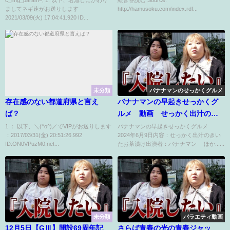
ましてネギ速がお送りします
http://hamusoku.com/index.rdf...
ｗｗ
2021/03/09(火) 17:04:41.920 ID...
未分類
バナナマンのせっかくグルメ
存在感のない都道府県と言え
バナナマンの早起きせっかくグ
ば？
ルメ 動画 せっかく出汁のき
いたお茶漬け 6月9日
1 ： 以下、＼(^o^)／でVIPがお送りします
バナナマンの早起きせっかくグルメ
：2017/03/31(金) 20:51:26.992
2024年6月9日内容：せっかく出汁のきい
ID:ON0VPuzM0.net...
たお茶漬け出演者：バナナマン ほか......
未分類
バラエティ動画
12月5日【GⅢ】開設69周年記
さらば青春の光の青春ジャッ