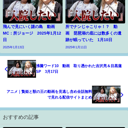
飛んで見にいく謎の島 動画
所でナンじゃこりゃ！？ 動
MC：所ジョージ 2025年1月12
画 琵琶湖の底には数多くの遺
日
跡が眠っていた 1月10日
2025年1月13日
2025年1月11日
沸騰ワード10 動画 取り憑かれた吉沢亮＆目黒蓮
SP 3月17日
アニメ｜贄姫と獣の王の動画を見逃し含め全話無料
で見れる配信サイトまとめ
おすすめの記事