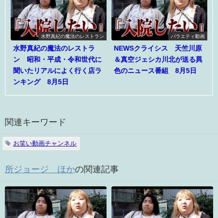
水野真紀の魔法のレストラン
バラエティ動画
水野真紀の魔法のレストラ
NEWSクライシス 天竺川原
ン 昭和・平成・令和世代に
＆真空ジェシカ川北が送る異
聞いたリアルによく行く店ラ
色のニュース番組 8月5日
ンキング 8月5日
関連キーワード
お笑い動画チャンネル
所ジョージ ほか
の関連記事