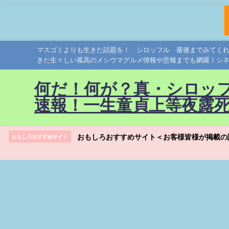
マスゴミよりも生きた話題を！ シロッフル 最後までみてく
きた生々しい孤高のメシウマグルメ情報や悲報までも網羅！シ
何だ！何が？真・シロッ
速報！一生童貞上等夜露
おもしろおすすめサイト＜お客様皆様が掲載の
おもしろおすすめサイト