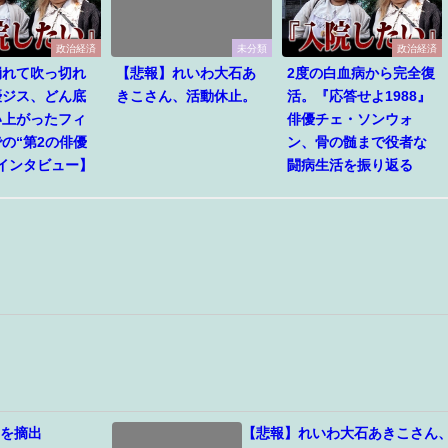
政治経済
未分類
政治経済
崩れて吹っ切れ
【悲報】れいわ大石あ
2度の白血病から完全復
優ジス、どん底
きこさん、活動休止。
活。『応答せよ1988』
い上がったフィ
俳優チェ・ソンウォ
の“第2の俳優
ン、骨の髄まで役者な
インタビュー】
闘病生活を振り返る
脳を摘出
【悲報】れいわ大石あきこさん