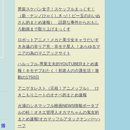
男装スケバン女子！スケッフルまっくす！
（新・ナンノひゃくしきっ!！ビー玉のおいぬ
さん的まとめ速報） 話題な事件からおもし
ろ動画まで取り上げまっくす
ロボットアニメ！メカと美少女キャラだいす
き永遠の非リア充・非モテ星人 ！あらゆるマ
ニアの為のマニアックサイト
ハルッフル-専業主夫的YOUTUBERまとめ速
報！キモデブおたく！初老人の介護生活！激
動の1750日
アニゲタレスト（元祖！アニメッフル） ひ
きこもりニートのオナベ的まとめ速報
火浦のシネマッフル映画NEWS情報ポータブ
ルの杜！オネエ管理人オカマちゃんの鬼女的
まとめ速報!オカマッフルアタックナンバーハ
、活
ーフ