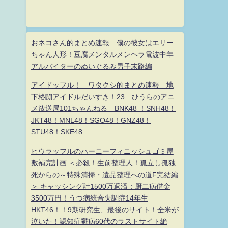
おネコさん的まとめ速報 僕の彼女はエリー
ちゃん人形！豆腐メンタルメンヘラ電波中年
アルバイターのぬいぐるみ男子末路編
アイドッフル！ ワタクシ的まとめ速報 地
下格闘アイドルだいすき！23 ひうらのアニ
メ放送局101ちゃんねる BNK48 ！SNH48！
JKT48！MNL48！SGO48！GNZ48！
STU48！SKE48
ヒウラッフルのハーニーフィニッシュゴミ屋
敷補完計画 ＜必殺！生前整理人！孤立し孤独
死からの～特殊清掃・遺品整理への道F完結編
＞ キャッシング計1500万返済：厨二病借金
3500万円！うつ病統合失調症14年生
HKT46！！9期研究生、最後のサイト！全米が
泣いた！認知症鬱病60代のラストサイト絶