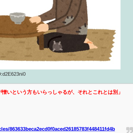
D:d2E623ni0
が憎いという方もいらっしゃるが、それとこれとは別」
ticles/863633beca2ecd0f0aced26185783f448411fd4b