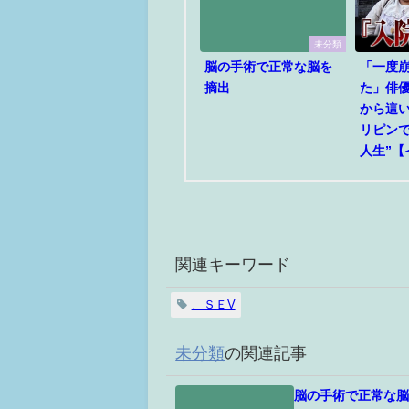
未分類
脳の手術で正常な脳を
「一度
摘出
た」俳
から這
リピンで
人生”【
関連キーワード
、ＳＥV
未分類
の関連記事
脳の手術で正常な