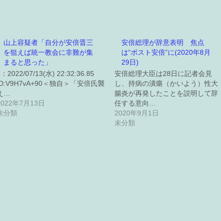
山上容疑者「自分が安倍晋三
安倍総理が辞意表明 焦点
を狙えば統一教会に非難が集
は“ポスト安倍”に(2020年8月
まると思った」
29日)
1：2022/07/13(水) 22:32:36.85
安倍総理大臣は28日に記者会見
ID:V9H7vA+90＜独自＞「安倍氏襲
し、持病の潰瘍（かいよう）性大
え…
腸炎が再発したことを説明して辞
2022年7月13日
任する意向…
未分類
2020年9月1日
未分類