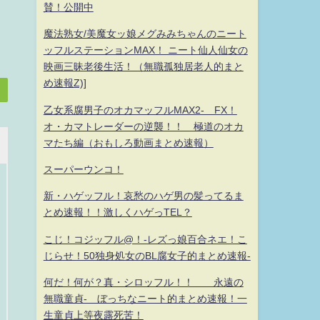
賛！公開中
魔法熟女/美魔女ッ娘メグみみちゃんのニート
ッフルステーションMAX！ ニート仙人仙女の
映画三昧老後生活！（無職孤独居老人的まと
め速報Z)]
乙女系腐男子のオカマッフルMAX2- FX！
オ・カマトレーダーの逆襲！！ 極道のオカ
マたち編（おもしろ動画まとめ速報）
スーパーウンコ！
新・ハゲッフル！哀愁のハゲ男の髪ってるま
とめ速報！！激しくハゲっTEL？
こじ！コジッフル@！-レズっ娘百合ネエ！こ
じらせ！50独身処女のBL腐女子的まとめ速報-
何だ！何が？真・シロッフル！！ 永遠の
無職童貞- ぼっちなニート的まとめ速報！一
生童貞上等夜露死苦！