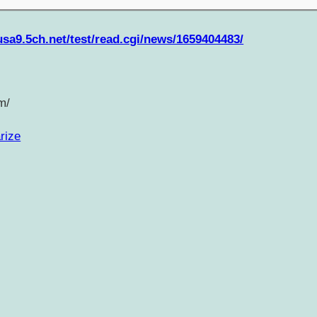
usa9.5ch.net/test/read.cgi/news/1659404483/
m/
rize