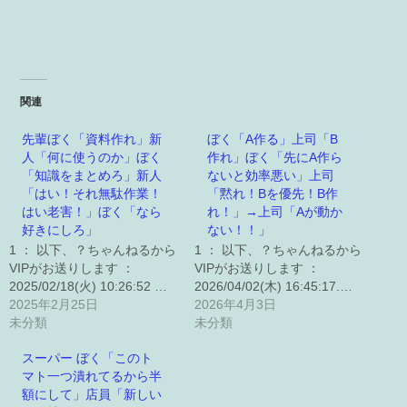
関連
先輩ぼく「資料作れ」新
ぼく「A作る」上司「B
人「何に使うのか」ぼく
作れ」ぼく「先にA作ら
「知識をまとめろ」新人
ないと効率悪い」上司
「はい！それ無駄作業！
「黙れ！Bを優先！B作
はい老害！」ぼく「なら
れ！」→上司「Aが動か
好きにしろ」
ない！！」
1 ： 以下、？ちゃんねるから
1 ： 以下、？ちゃんねるから
VIPがお送りします ：
VIPがお送りします ：
2025/02/18(火) 10:26:52 …
2026/04/02(木) 16:45:17.…
2025年2月25日
2026年4月3日
未分類
未分類
スーパー ぼく「このト
マト一つ潰れてるから半
額にして」店員「新しい