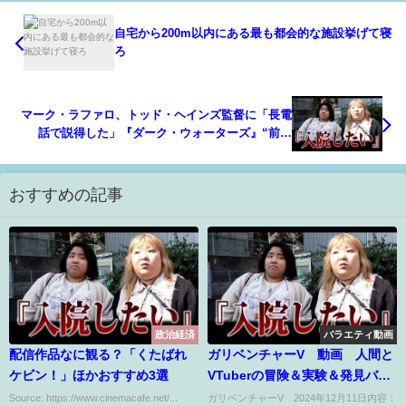
自宅から200m以内にある最も都会的な施設挙げて寝
ろ
マーク・ラファロ、トッド・ヘインズ監督に「長電
話で説得した」『ダーク・ウォーターズ』“前日
譚”語るインタビュー映像
おすすめの記事
政治経済
バラエティ動画
配信作品なに観る？「くたばれ
ガリベンチャーV 動画 人間と
ケビン！」ほかおすすめ3選
VTuberの冒険＆実験＆発見バラ
エティ 12月11日
Source: https://www.cinemacafe.net/...
ガリベンチャーV 2024年12月11日内容：