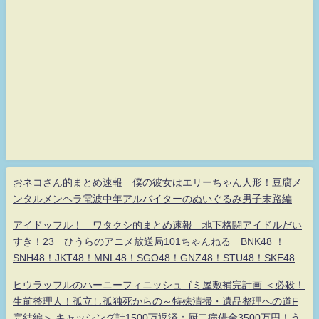
おネコさん的まとめ速報 僕の彼女はエリーちゃん人形！豆腐メ
ンタルメンヘラ電波中年アルバイターのぬいぐるみ男子末路編
アイドッフル！ ワタクシ的まとめ速報 地下格闘アイドルだい
すき！23 ひうらのアニメ放送局101ちゃんねる BNK48 ！
SNH48！JKT48！MNL48！SGO48！GNZ48！STU48！SKE48
ヒウラッフルのハーニーフィニッシュゴミ屋敷補完計画 ＜必殺！
生前整理人！孤立し孤独死からの～特殊清掃・遺品整理への道F
完結編＞ キャッシング計1500万返済：厨二病借金3500万円！う