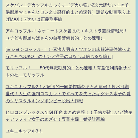
スケバン！デカッフルまっくす（デカい強い2次元嫁だいすき子
供部屋おじさんヒロシ之古惑仔的まとめ速報）話題な動画取り上
げMAX！デカいは正義刑事編
アキヨッフル-！ネオニートスケ番長のエキストラ芸能情報局！
（子ども部屋おばさんの自宅警備員的まとめ速報）
[ヨシヨシロッフル-！！-素浪人勇者カツオンの未解決事件簿へよ
うこそYOUKO！のナンノ洋子のはなしは信じるな編）]
モリッフル！ 50代無職独身的まとめ速報！有益便利情報サイ
トの杜 モリッフル
ユキユキッフル2！ど底辺的一同驚愕騒然まとめ速報！超氷河期
世代！人生の強制ロスカットですべてを失ったキグナス氷子の愛
のクリスタルキングボンビー脱出大作戦
ヒロコンプレックスNIGHT 的まとめ速報！！子供が欲しいど陰キ
ャアラフィフ女子のめざせ！専業主婦！婚活計画編
ユキユキッフル3！