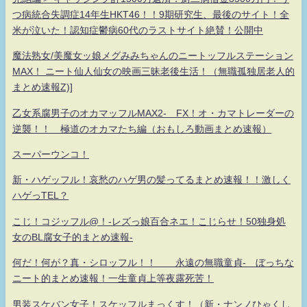
つ病統合失調症14年生HKT46！！9期研究生、最後のサイト！全
米が泣いた！認知症鬱病60代のラストサイト絶賛！公開中
魔法熟女/美魔女ッ娘メグみみちゃんのニートッフルステーション
MAX！ ニート仙人仙女の映画三昧老後生活！（無職孤独居老人的
まとめ速報Z)]
乙女系腐男子のオカマッフルMAX2- FX！オ・カマトレーダーの
逆襲！！ 極道のオカマたち編（おもしろ動画まとめ速報）
スーパーウンコ！
新・ハゲッフル！哀愁のハゲ男の髪ってるまとめ速報！！激しく
ハゲっTEL？
こじ！コジッフル@！-レズっ娘百合ネエ！こじらせ！50独身処
女のBL腐女子的まとめ速報-
何だ！何が？真・シロッフル！！ 永遠の無職童貞- ぼっちな
ニート的まとめ速報！一生童貞上等夜露死苦！
男装スケバン女子！スケッフルまっくす！（新・ナンノひゃくし