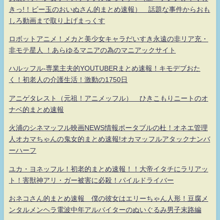
きっ!！ビー玉のおいぬさん的まとめ速報） 話題な事件からおも
しろ動画まで取り上げまっくす
ロボットアニメ！メカと美少女キャラだいすき永遠の非リア充・
非モテ星人 ！あらゆるマニアの為のマニアックサイト
ハルッフル-専業主夫的YOUTUBERまとめ速報！キモデブおた
く！初老人の介護生活！激動の1750日
アニゲタレスト（元祖！アニメッフル） ひきこもりニートのオ
ナベ的まとめ速報
火浦のシネマッフル映画NEWS情報ポータブルの杜！オネエ管理
人オカマちゃんの鬼女的まとめ速報!オカマッフルアタックナンバ
ーハーフ
ユカ・ヨネッフル！初老的まとめ速報！！大帝イタチにラリアッ
ト！害獣神アリ・ガー被害に必殺！パイルドライバー
おネコさん的まとめ速報 僕の彼女はエリーちゃん人形！豆腐メ
ンタルメンヘラ電波中年アルバイターのぬいぐるみ男子末路編