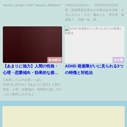
rakuten_design="slide";rakuten_affiliateId="00ed0224.63...
THEわれめDEポン 2024年3月15日内
容：芸能界最恐雀士が今夜決定出演者：ガ
ダルカナル・タカ 橘ゆりか 堺正章 萩
原聖人 児嶋一哉 岡...
政治経済
未分類
【あまりに強力】人間の性格・
ADHD 発達障がいに見られる3つ
心理・恋愛傾向・効果的な接し
の特徴と対処法
方がこれで劇的に分かるように
1:名無しさん＠お腹いっぱい
...
2026.01.20(Tue) 【あまりに強力】人間の
なります【岡田斗司夫切り抜き/
性格・心理・恋愛傾向・効果的な接し方が
切り取り/としおを追う/4タイプ/
これで劇的に分かるよ...
服装】