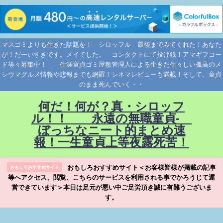
マスゴミよりも生きた話題を！ シロッフル 最後までみてくれた！あなた
が！だーいすきです。メイでした。 コンタクトにて投げ銭！アマギフコー
ド等々募集中！ 生涯童貞ゴミ屋敷管理人による生きた生々しい孤高のメ
シウマグルメ情報や悲報までも網羅！シネマレビューも満載！そして、童貞
のまま死んでいく・・
何だ！何が？真・シロッフ
ル！！ 永遠の無職童貞-
ぼっちなニート的まとめ速
報！一生童貞上等夜露死苦！
おもしろおすすめサイト＜お客様皆様が掲載の記事
おもしろおすすめサイト
等へアクセス、閲覧、こちらのサービスを利用される事でかろうじて運
営できています＞本日は足元が悪い中ご足労頂き誠に有難うございま
す。