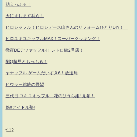
萌えっふる！
天にまします我ら！
ヒロシッフル！ヒロシデース山さんのリフォームひとりDIY！！
ヒロユキユキッフルMAX！スーパークッキング！
徹夜DEテツヤッフル!！レトロ館2号店！
剛Q超児ともっふる！
ヤナッフル ゲームだいすき6！放送局
ヒウラー総統の野望
三代目 ユキユキッフル 花のひうら組! 見参！
魁!!アイドル塾!
t112