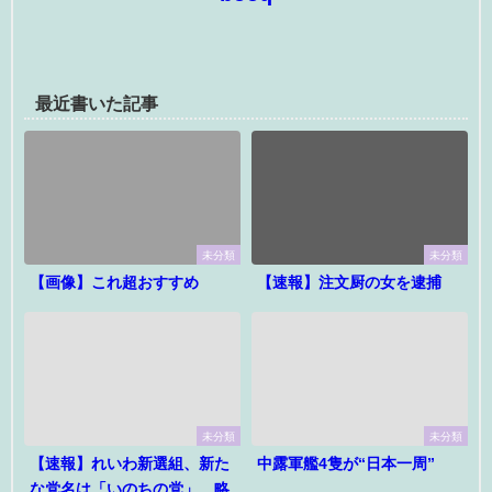
最近書いた記事
未分類
未分類
【画像】これ超おすすめ
【速報】注文厨の女を逮捕
未分類
未分類
【速報】れいわ新選組、新た
中露軍艦4隻が“日本一周”
な党名は「いのちの党」 略