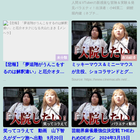
人間＆VTuberの新感覚な冒険＆実験＆発
見バラエティ！出演者：小峠英二 錦鯉
堀内健（ネプチ...
未分類
政治経済
【悲報】「夢追翔がうんこをす
ミッキーマウス＆ミニーマウス
るのは解釈違い」と厄介オタク
が主役、ショコラサンドとグッ
になる犬山たまき【メンヘラ】
ズが登場「Disney SWEETS
...
Source: https://www.cinemacafe.net/...
COLLECTION by 東京ばな奈」
笑ってコラえて
バラエティ動画
笑ってコラえて 動画 山下智
芸能界麻雀最強位決定戦 THEわ
久がダーツ旅へ出動 9月20日
れめDEポン 2024年3月15日