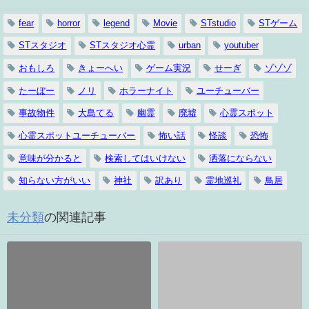
fear
horror
legend
Movie
STstudio
STゲーム
STスタジオ
STスタジオ心霊
urban
youtuber
おもしろ
きょーへい
ゲーム実況
せーぎ
ゾゾゾ
たーぼー
ノリ
ホラーナイト
ユーチューバー
事故物件
大島てる
幽霊
廃墟
心霊スポット
心霊スポットユーチューバー
怖い話
怪談
恐怖
意味が分かると
検索してはいけない
洒落にならない
知らない方がいい
神社
訳あり
霊地巡礼
鳥居
未分類
の関連記事