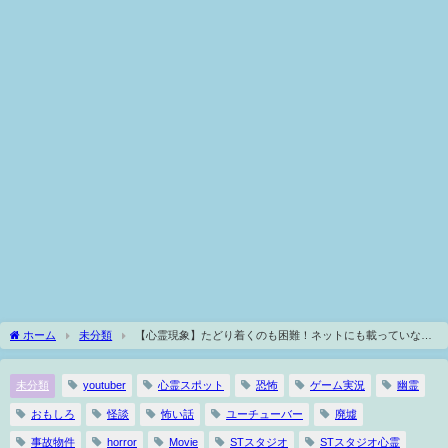
ホーム
未分類
【心霊現象】たどり着くのも困難！ネットにも載っていない
恐怖度SS級の心霊スポットがヤバすぎる…。
未分類
youtuber
心霊スポット
恐怖
ゲーム実況
幽霊
おもしろ
怪談
怖い話
ユーチューバー
廃墟
事故物件
horror
Movie
STスタジオ
STスタジオ心霊