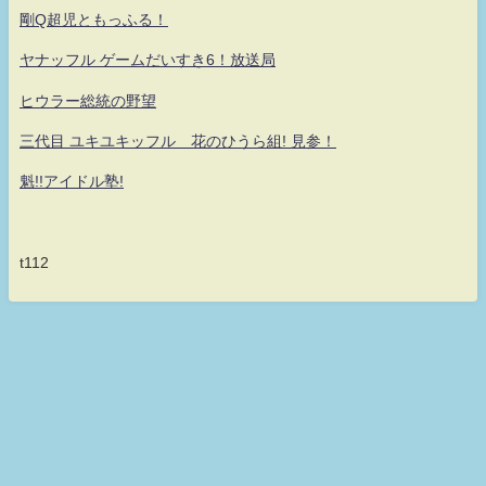
剛Q超児ともっふる！
ヤナッフル ゲームだいすき6！放送局
ヒウラー総統の野望
三代目 ユキユキッフル 花のひうら組! 見参！
魁!!アイドル塾!
t112