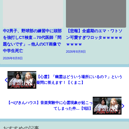
中2男子、野球部の練習中に頭部
【悲報】全盛期のエマ・ワトソ
を強打しCT検査→70代医師「問
ン可愛すぎワロッタｗｗｗｗｗ
題ないです」→他人のCT画像で
ｗｗｗｗ
中学生死亡
2026年8月8日
2026年8月8日
【心霊】「幽霊はどういう場所にいるの？」という
疑問に答えます！【くまこ】
【べびきんハウス】音楽実験中に心霊現象が起こっ
てしまった件...【9話】
おすすめの記事