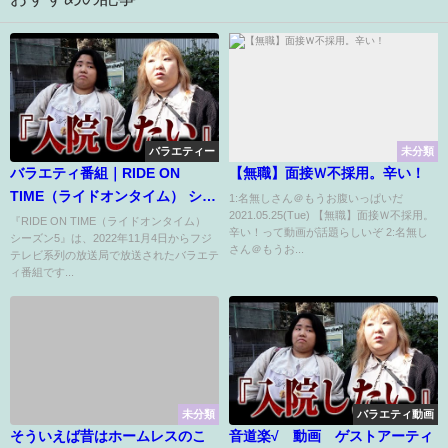
バラエティー
未分類
バラエティ番組｜RIDE ON
【無職】面接Ｗ不採用。辛い！
TIME（ライドオンタイム） シー
1:名無しさん＠もうお腹いっぱいだ
2021.05.25(Tue) 【無職】面接Ｗ不採用。
ズン5の動画を無料で視聴できる
『RIDE ON TIME（ライドオンタイム）
辛い！って動画が話題らしいぞ 2:名無し
シーズン5』は、2022年11月4日からフジ
配信サイトまとめ
さん＠もうお...
テレビ系列の放送局で放送されたバラエテ
ィ番組です...
未分類
バラエティ動画
そういえば昔はホームレスのこ
音道楽√ 動画 ゲストアーティ