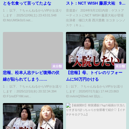
とを乞食って言ってたよな
スト：NCT WISH 藤原大祐 9月
13日
1 ： 以下、？ちゃんねるからVIPがお送り
音道楽√ 2024年9月13日内容：ゲストア
します ：2025/12/06(土) 23:43:01.548
ーティストにNCT WISH 藤原大祐が登場
ID:MzUMSk0z0.net...
出演者：樋口大喜 西川貴教 ヨコタ シンノ
スケ（キュ...
未分類
未分類
悲報、松本人志テレビ復帰の伏
【悲報】母、トイレのリフォー
線が貼られてしまう……
ムに50万円かける
1 ： 以下、？ちゃんねるからVIPがお送り
1：以下、？ちゃんねるからVIPがお送り
します ：2025/12/10(水) 20:32:34.394
します：2020/07/17(金) 17:44:23.863
ID:F1nsEFYiM.net...
ID:nvkmQ50wd.net 頭お...