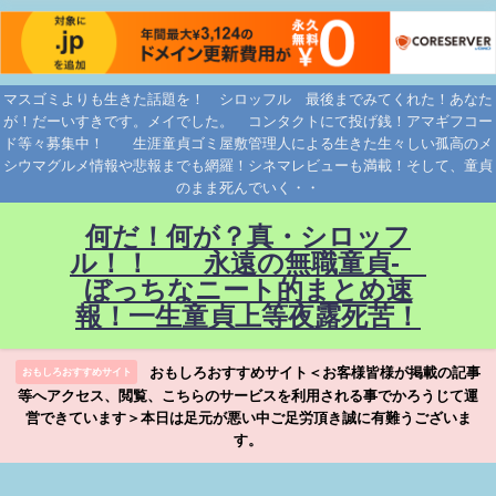
マスゴミよりも生きた話題を！ シロッフル 最後までみてくれた！あなた
が！だーいすきです。メイでした。 コンタクトにて投げ銭！アマギフコー
ド等々募集中！ 生涯童貞ゴミ屋敷管理人による生きた生々しい孤高のメ
シウマグルメ情報や悲報までも網羅！シネマレビューも満載！そして、童貞
のまま死んでいく・・
何だ！何が？真・シロッフ
ル！！ 永遠の無職童貞-
ぼっちなニート的まとめ速
報！一生童貞上等夜露死苦！
おもしろおすすめサイト＜お客様皆様が掲載の記事
おもしろおすすめサイト
等へアクセス、閲覧、こちらのサービスを利用される事でかろうじて運
営できています＞本日は足元が悪い中ご足労頂き誠に有難うございま
す。