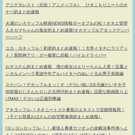
アニゲタレスト（元祖！アニメッフル） ひきこもりニートのオ
ナベ的まとめ速報
火浦のシネマッフル映画NEWS情報ポータブルの杜！オネエ管理
人オカマちゃんの鬼女的まとめ速報!オカマッフルアタックナンバ
ーハーフ
ユカ・ヨネッフル！初老的まとめ速報！！大帝イタチにラリアッ
ト！害獣神アリ・ガー被害に必殺！パイルドライバー
おネコさん的まとめ速報 僕の彼女はエリーちゃん人形！豆腐メ
ンタルメンヘラ電波中年アルバイターのぬいぐるみ男子末路編
スケバン！デカッフルまっくす（デカい強い2次元嫁だいすき子
供部屋おじさんヒロシ之古惑仔的まとめ速報）話題な動画取り上
げMAX！デカいは正義刑事編
アキヨッフル-！ネオニートスケ番長のエキストラ芸能情報局！
（子ども部屋おばさんの自宅警備員的まとめ速報）
[ヨシヨシロッフル-！！-素浪人勇者カツオンの未解決事件簿へよ
うこそYOUKO！のナンノ洋子のはなしは信じるな編）]