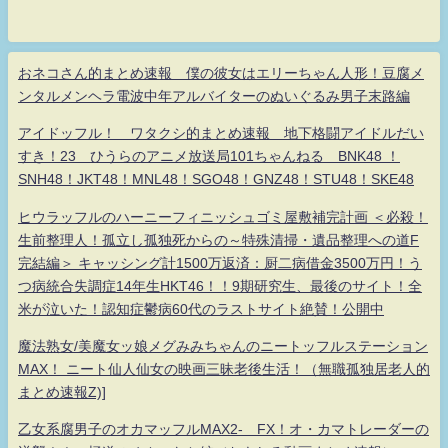
おネコさん的まとめ速報 僕の彼女はエリーちゃん人形！豆腐メ
ンタルメンヘラ電波中年アルバイターのぬいぐるみ男子末路編
アイドッフル！ ワタクシ的まとめ速報 地下格闘アイドルだい
すき！23 ひうらのアニメ放送局101ちゃんねる BNK48 ！
SNH48！JKT48！MNL48！SGO48！GNZ48！STU48！SKE48
ヒウラッフルのハーニーフィニッシュゴミ屋敷補完計画 ＜必殺！
生前整理人！孤立し孤独死からの～特殊清掃・遺品整理への道F
完結編＞ キャッシング計1500万返済：厨二病借金3500万円！う
つ病統合失調症14年生HKT46！！9期研究生、最後のサイト！全
米が泣いた！認知症鬱病60代のラストサイト絶賛！公開中
魔法熟女/美魔女ッ娘メグみみちゃんのニートッフルステーション
MAX！ ニート仙人仙女の映画三昧老後生活！（無職孤独居老人的
まとめ速報Z)]
乙女系腐男子のオカマッフルMAX2- FX！オ・カマトレーダーの