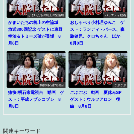
かまいたちの机上の空論城
バラエティ動画
かまいたちの机上の空論城
おしゃべり小料理ゆみこ ゲ
放送300回記念 ゲストに東野
スト：ランディ・バース、森
幸治＆トミーズ健が登場 8
脇健児、クロちゃん ほか
月8日
8月8日
痛快明石家電視台
ごぶごぶ
痛快!明石家電視台 動画 ゲ
ごぶごぶ 動画 夏休みSP
スト：平成ノブシコブシ 8
ゲスト：ウルフアロン 後
月8日
編 8月8日
関連キーワード