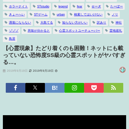
ホラーナイト
STstudio
legend
fear
せーぎ
たーぼー
きょーへい
STゲーム
urban
検索してはいけない
ノリ
洒落にならない
大島てる
知らない方がいい
訳あり
神社
ゾゾゾ
意味が分かると
心霊スポットユーチューバー
霊地巡礼
鳥居
【心霊現象】たどり着くのも困難！ネットにも載
っていない恐怖度SS級の心霊スポットがヤバすぎ
る…。
2019年9月19日
2019年9月19日