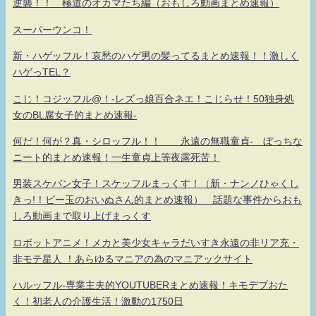
逆襲！！ 極道のオカマたち編（おもしろ動画まとめ速報）
スーパーウンコ！
新・ハゲッフル！哀愁のハゲ男の髪ってるまとめ速報！！激しく
ハゲっTEL？
こじ！コジッフル@！-レズっ娘百合ネエ！こじらせ！50独身処
女のBL腐女子的まとめ速報-
何だ！何が？真・シロッフル！！ 永遠の無職童貞- ぼっちな
ニート的まとめ速報！一生童貞上等夜露死苦！
男装スケバン女子！スケッフルまっくす！（新・ナンノひゃくし
きっ!！ビー玉のおいぬさん的まとめ速報） 話題な事件からおも
しろ動画まで取り上げまっくす
ロボットアニメ！メカと美少女キャラだいすき永遠の非リア充・
非モテ星人 ！あらゆるマニアの為のマニアックサイト
ハルッフル-専業主夫的YOUTUBERまとめ速報！キモデブおた
く！初老人の介護生活！激動の1750日