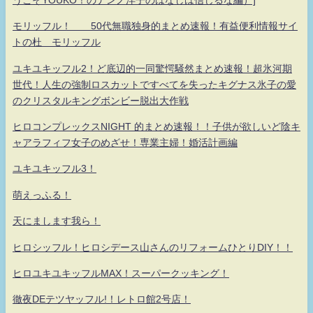
モリッフル！ 50代無職独身的まとめ速報！有益便利情報サイ
トの杜 モリッフル
ユキユキッフル2！ど底辺的一同驚愕騒然まとめ速報！超氷河期
世代！人生の強制ロスカットですべてを失ったキグナス氷子の愛
のクリスタルキングボンビー脱出大作戦
ヒロコンプレックスNIGHT 的まとめ速報！！子供が欲しいど陰キ
ャアラフィフ女子のめざせ！専業主婦！婚活計画編
ユキユキッフル3！
萌えっふる！
天にまします我ら！
ヒロシッフル！ヒロシデース山さんのリフォームひとりDIY！！
ヒロユキユキッフルMAX！スーパークッキング！
徹夜DEテツヤッフル!！レトロ館2号店！