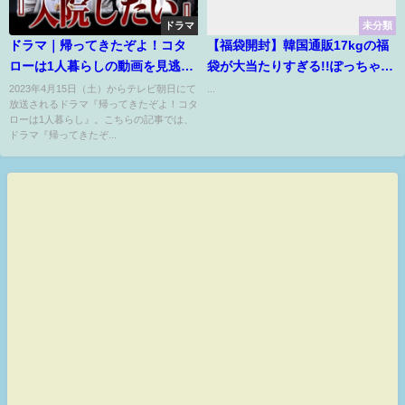
ドラマ
未分類
ドラマ｜帰ってきたぞよ！コタ
【福袋開封】韓国通販17kgの福
ローは1人暮らしの動画を見逃し
袋が大当たりすぎる!!ぽっちゃり
含め無料で見れる配信サイトま
が全部着て紹介♡【イチナナキ
2023年4月15日（土）からテレビ朝日にて
...
放送されるドラマ『帰ってきたぞよ！コタ
とめ
ログラム】
ローは1人暮らし』。こちらの記事では、
ドラマ『帰ってきたぞ...