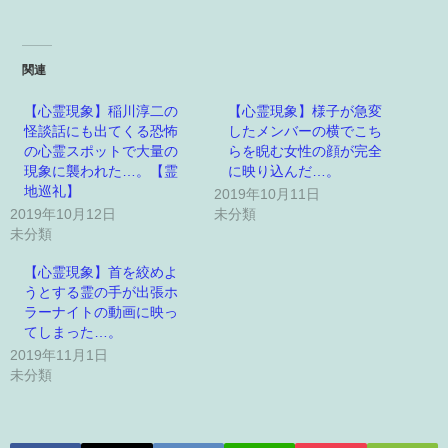
関連
【心霊現象】稲川淳二の
【心霊現象】様子が急変
怪談話にも出てくる恐怖
したメンバーの横でこち
の心霊スポットで大量の
らを睨む女性の顔が完全
現象に襲われた…。【霊
に映り込んだ…。
地巡礼】
2019年10月11日
2019年10月12日
未分類
未分類
【心霊現象】首を絞めよ
うとする霊の手が出張ホ
ラーナイトの動画に映っ
てしまった…。
2019年11月1日
未分類