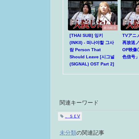
政治経済
[THAI SUB] 잉키
TVアニ
(INKII) - 떠나야할 그사
再放送
람 Person That
OP映像
Should Leave [시그널
色信号
(SIGNAL) OST Part 2]
関連キーワード
、ＳＥV
未分類
の関連記事