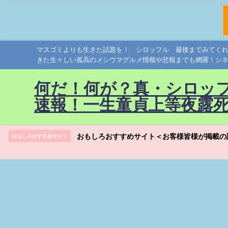
マスゴミよりも生きた話題を！ シロッフル 最後までみてく
きた生々しい孤高のメシウマグルメ情報や悲報までも網羅！シ
何だ！何が？真・シロッ
速報！一生童貞上等夜露
おもしろおすすめサイト＜お客様皆様が掲載の
おもしろおすすめサイト