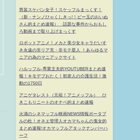
男装スケバン女子！スケッフルまっくす！
（新・ナンノひゃくしきっ!！ビー玉のおいぬ
さん的まとめ速報） 話題な事件からおもし
ろ動画まで取り上げまっくす
ロボットアニメ！メカと美少女キャラだいす
き永遠の非リア充・非モテ星人 ！あらゆるマ
ニアの為のマニアックサイト
ハルッフル-専業主夫的YOUTUBERまとめ速
報！キモデブおたく！初老人の介護生活！激
動の1750日
アニゲタレスト（元祖！アニメッフル） ひ
きこもりニートのオナベ的まとめ速報
火浦のシネマッフル映画NEWS情報ポータブ
ルの杜！オネエ管理人オカマちゃんの鬼女的
まとめ速報!オカマッフルアタックナンバーハ
ーフ