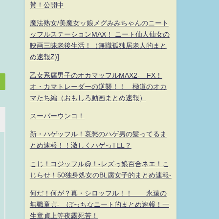
賛！公開中
魔法熟女/美魔女ッ娘メグみみちゃんのニート
ッフルステーションMAX！ ニート仙人仙女の
映画三昧老後生活！（無職孤独居老人的まと
め速報Z)]
乙女系腐男子のオカマッフルMAX2- FX！
オ・カマトレーダーの逆襲！！ 極道のオカ
マたち編（おもしろ動画まとめ速報）
スーパーウンコ！
新・ハゲッフル！哀愁のハゲ男の髪ってるま
とめ速報！！激しくハゲっTEL？
こじ！コジッフル@！-レズっ娘百合ネエ！こ
じらせ！50独身処女のBL腐女子的まとめ速報-
何だ！何が？真・シロッフル！！ 永遠の
無職童貞- ぼっちなニート的まとめ速報！一
生童貞上等夜露死苦！