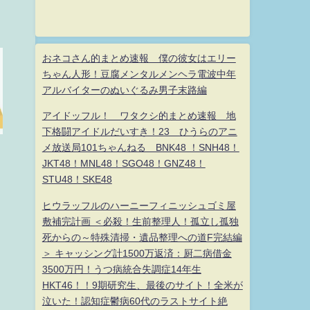
おネコさん的まとめ速報 僕の彼女はエリー
ちゃん人形！豆腐メンタルメンヘラ電波中年
アルバイターのぬいぐるみ男子末路編
アイドッフル！ ワタクシ的まとめ速報 地
下格闘アイドルだいすき！23 ひうらのアニ
メ放送局101ちゃんねる BNK48 ！SNH48！
JKT48！MNL48！SGO48！GNZ48！
STU48！SKE48
ヒウラッフルのハーニーフィニッシュゴミ屋
敷補完計画 ＜必殺！生前整理人！孤立し孤独
死からの～特殊清掃・遺品整理への道F完結編
＞ キャッシング計1500万返済：厨二病借金
3500万円！うつ病統合失調症14年生
HKT46！！9期研究生、最後のサイト！全米が
泣いた！認知症鬱病60代のラストサイト絶