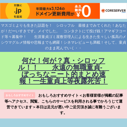
マスゴミよりも生きた話題を！ シロッフル 最後までみてくれた！あなた
が！だーいすきです。メイでした。 コンタクトにて投げ銭！アマギフコー
ド等々募集中！ 生涯童貞ゴミ屋敷管理人による生きた生々しい孤高のメ
シウマグルメ情報や悲報までも網羅！シネマレビューも満載！そして、童貞
のまま死んでいく・・
何だ！何が？真・シロッフ
ル！！ 永遠の無職童貞-
ぼっちなニート的まとめ速
報！一生童貞上等夜露死苦！
おもしろおすすめサイト＜お客様皆様が掲載の記事
おもしろおすすめサイト
等へアクセス、閲覧、こちらのサービスを利用される事でかろうじて運
営できています＞本日は足元が悪い中ご足労頂き誠に有難うございま
す。