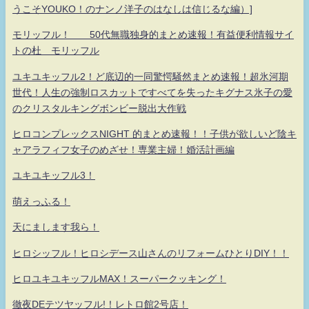
うこそYOUKO！のナンノ洋子のはなしは信じるな編）]
モリッフル！ 50代無職独身的まとめ速報！有益便利情報サイ
トの杜 モリッフル
ユキユキッフル2！ど底辺的一同驚愕騒然まとめ速報！超氷河期
世代！人生の強制ロスカットですべてを失ったキグナス氷子の愛
のクリスタルキングボンビー脱出大作戦
ヒロコンプレックスNIGHT 的まとめ速報！！子供が欲しいど陰キ
ャアラフィフ女子のめざせ！専業主婦！婚活計画編
ユキユキッフル3！
萌えっふる！
天にまします我ら！
ヒロシッフル！ヒロシデース山さんのリフォームひとりDIY！！
ヒロユキユキッフルMAX！スーパークッキング！
徹夜DEテツヤッフル!！レトロ館2号店！