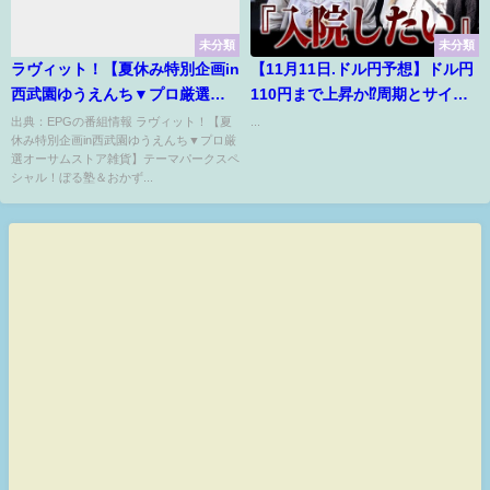
未分類
未分類
ラヴィット！【夏休み特別企画in
【11月11日.ドル円予想】ドル円
西武園ゆうえんち▼プロ厳選オ
110円まで上昇か⁉周期とサイク
ーサムストア雑貨】[字]…の番組
ルに注目！週明け月曜日の相場
出典：EPGの番組情報 ラヴィット！【夏
...
休み特別企画in西武園ゆうえんち▼プロ厳
内容解析まとめ
を解説！今後の見通しを解説！
選オーサムストア雑貨】テーマパークスペ
【最新のFXトレードを毎日更
シャル！ぼる塾＆おかず...
新！】