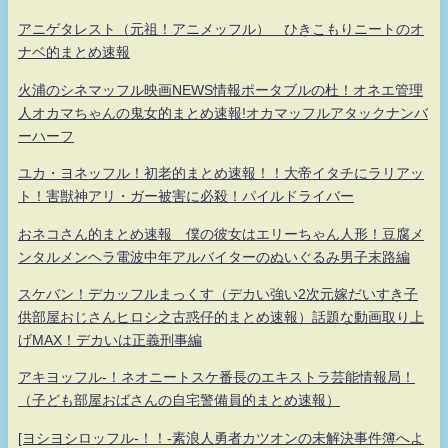
アニゲタレスト（元祖！アニメッフル） ひきこもりニートのオ
ナベ的まとめ速報
火浦のシネマッフル映画NEWS情報ポータブルの杜！オネエ管理
人オカマちゃんの鬼女的まとめ速報!オカマッフルアタックナンバ
ーハーフ
ユカ・ヨネッフル！初老的まとめ速報！！大帝イタチにラリアッ
ト！害獣神アリ・ガー被害に必殺！パイルドライバー
おネコさん的まとめ速報 僕の彼女はエリーちゃん人形！豆腐メ
ンタルメンヘラ電波中年アルバイターのぬいぐるみ男子末路編
スケバン！デカッフルまっくす（デカい強い2次元嫁だいすき子
供部屋おじさんヒロシ之古惑仔的まとめ速報）話題な動画取り上
げMAX！デカいは正義刑事編
アキヨッフル-！ネオニートスケ番長のエキストラ芸能情報局！
（子ども部屋おばさんの自宅警備員的まとめ速報）
[ヨシヨシロッフル-！！-素浪人勇者カツオンの未解決事件簿へよ