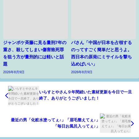
ジャンポケ斉藤に見る量刑7年の
パさん「中国が日本を占領する
重さ、殺してしまい傷害致死罪
のってすごく簡単だと思うよ。
を狙う方が量刑的には軽いと話
西日本の原発にミサイルを撃ち
題
込めばいい」
2026年8月9日
2026年8月9日
いらすとやさん９年間続いた素材更新を今日で一旦
終了、ありがとうございました！
最近の男「化粧水塗ってぇ♪」「眉毛整えてぇ♪」
「毎日お風呂入ってぇ♪」