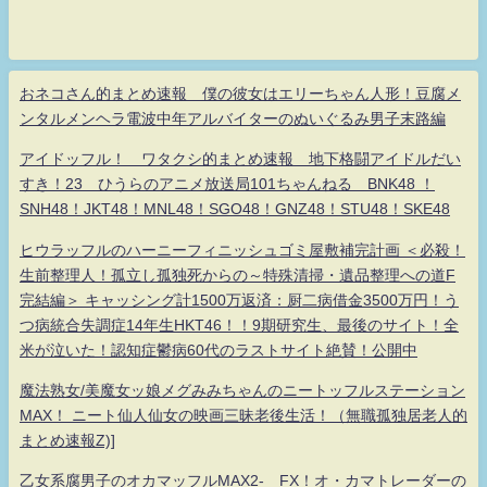
おネコさん的まとめ速報 僕の彼女はエリーちゃん人形！豆腐メ
ンタルメンヘラ電波中年アルバイターのぬいぐるみ男子末路編
アイドッフル！ ワタクシ的まとめ速報 地下格闘アイドルだい
すき！23 ひうらのアニメ放送局101ちゃんねる BNK48 ！
SNH48！JKT48！MNL48！SGO48！GNZ48！STU48！SKE48
ヒウラッフルのハーニーフィニッシュゴミ屋敷補完計画 ＜必殺！
生前整理人！孤立し孤独死からの～特殊清掃・遺品整理への道F
完結編＞ キャッシング計1500万返済：厨二病借金3500万円！う
つ病統合失調症14年生HKT46！！9期研究生、最後のサイト！全
米が泣いた！認知症鬱病60代のラストサイト絶賛！公開中
魔法熟女/美魔女ッ娘メグみみちゃんのニートッフルステーション
MAX！ ニート仙人仙女の映画三昧老後生活！（無職孤独居老人的
まとめ速報Z)]
乙女系腐男子のオカマッフルMAX2- FX！オ・カマトレーダーの