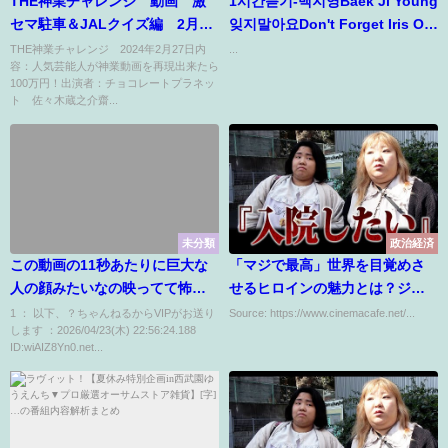
THE神業チャレンジ 動画 激
1시간듣기-백지영Baek Ji Young
セマ駐車＆JALクイズ編 2月27
잊지말아요Don't Forget Iris O S
日
T
THE神業チャレンジ 2024年2月27日内
...
容：人気芸能人が神業動画を再現出来たら
100万円！出演者：チョコレートプラネッ
ト 佐々木蔵之介齋...
未分類
政治経済
この動画の11秒あたりに巨大な
「マジで最高」世界を目覚めさ
人の顔みたいなの映ってて怖す
せるヒロインの魅力とは？ジェ
ぎなんだけど
シー・バックリー主演『ザ・ブ
1 ： 以下、？ちゃんねるからVIPがお送り
Source: https://www.cinemacafe.net/...
します ：2026/04/23(木) 22:56:24.188
ライド！』
ID:wiAIZ8Yn0.net...