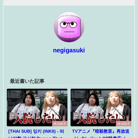
negigasuki
最近書いた記事
政治経済
政治経済
[THAI SUB] 잉키 (INKII) - 떠
TVアニメ『暗殺教室』再放送