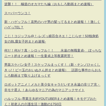
逆襲！！ 極道のオカマたち編（おもしろ動画まとめ速報）
スーパーウンコ！
新・ハゲッフル！哀愁のハゲ男の髪ってるまとめ速報！！激しく
ハゲっTEL？
こじ！コジッフル@！-レズっ娘百合ネエ！こじらせ！50独身処
女のBL腐女子的まとめ速報-
何だ！何が？真・シロッフル！！ 永遠の無職童貞- ぼっちな
ニート的まとめ速報！一生童貞上等夜露死苦！
男装スケバン女子！スケッフルまっくす！（新・ナンノひゃくし
きっ!！ビー玉のおいぬさん的まとめ速報） 話題な事件からおも
しろ動画まで取り上げまっくす
ロボットアニメ！メカと美少女キャラだいすき永遠の非リア充・
非モテ星人 ！あらゆるマニアの為のマニアックサイト
ハルッフル-専業主夫的YOUTUBERまとめ速報！キモデブおた
く！初老人の介護生活！激動の1750日