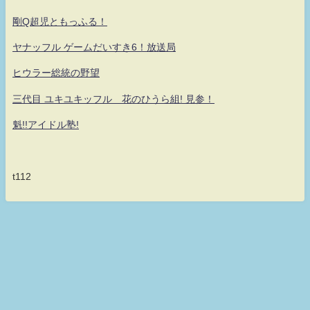
剛Q超児ともっふる！
ヤナッフル ゲームだいすき6！放送局
ヒウラー総統の野望
三代目 ユキユキッフル 花のひうら組! 見参！
魁!!アイドル塾!
t112