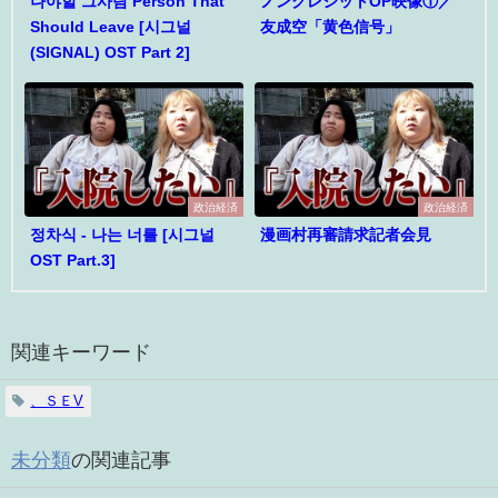
나야할 그사람 Person That
ノンクレジットOP映像①／
Should Leave [시그널
友成空「黄色信号」
(SIGNAL) OST Part 2]
政治経済
政治経済
정차식 - 나는 너를 [시그널
漫画村再審請求記者会見
OST Part.3]
関連キーワード
、ＳＥV
未分類
の関連記事