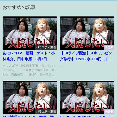
おすすめの記事
バラエティ動画
未分類
あにレコTV 動画 ゲスト：小
【FXライブ配信】スキャルピン
林裕介、田中隼磨 8月7日
グ修行中！2/26(水)110円ミドル
反発ドル円！ユーロドル上昇。
あにレコTV 2023年8月7日内容：ゲスト
...
に小林裕介、田中隼磨が登場出演者：井上
ポンド下落中【Fx(投
裕介 美山加恋 小林裕介 田中隼磨......
資)Vtuber】
バラエティ動画
未分類