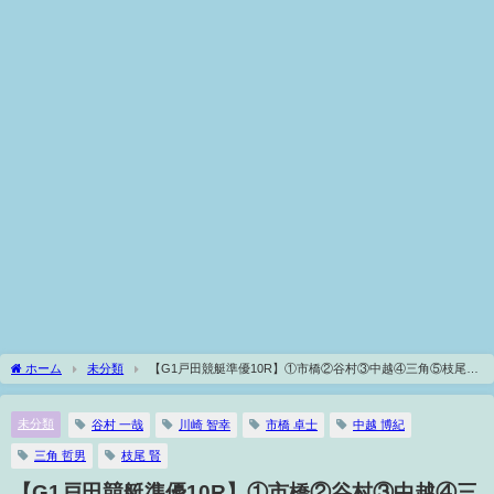
ホーム
未分類
【G1戸田競艇準優10R】①市橋②谷村③中越④三角⑤枝尾⑥
川崎
未分類
谷村 一哉
川崎 智幸
市橋 卓士
中越 博紀
三角 哲男
枝尾 賢
【G1戸田競艇準優10R】①市橋②谷村③中越④三