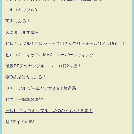
ユキユキッフル3！
萌えっふる！
天にまします我ら！
ヒロシッフル！ヒロシデース山さんのリフォームひとりDIY！！
ヒロユキユキッフルMAX！スーパークッキング！
徹夜DEテツヤッフル!！レトロ館2号店！
剛Q超児ともっふる！
ヤナッフル ゲームだいすき6！放送局
ヒウラー総統の野望
三代目 ユキユキッフル 花のひうら組! 見参！
魁!!アイドル塾!