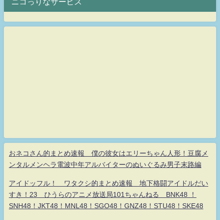
ニコっりなサービス
おネコさん的まとめ速報 僕の彼女はエリーちゃん人形！豆腐メ
ンタルメンヘラ電波中年アルバイターのぬいぐるみ男子末路編
アイドッフル！ ワタクシ的まとめ速報 地下格闘アイドルだい
すき！23 ひうらのアニメ放送局101ちゃんねる BNK48 ！
SNH48！JKT48！MNL48！SGO48！GNZ48！STU48！SKE48