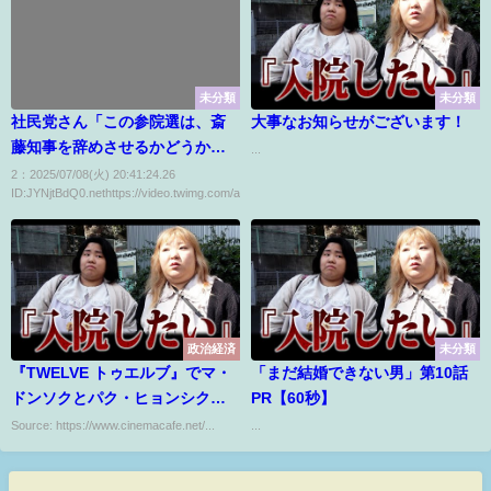
未分類
未分類
社民党さん「この参院選は、斎
大事なお知らせがございます！
藤知事を辞めさせるかどうかを
...
問う選挙だ！！」
2：2025/07/08(火) 20:41:24.26
ID:JYNjtBdQ0.nethttps://video.twimg.com/am...
政治経済
未分類
『TWELVE トゥエルブ』でマ・
「まだ結婚できない男」第10話
ドンソクとパク・ヒョンシクが
PR【60秒】
運命を賭けた決戦へ
Source: https://www.cinemacafe.net/...
...