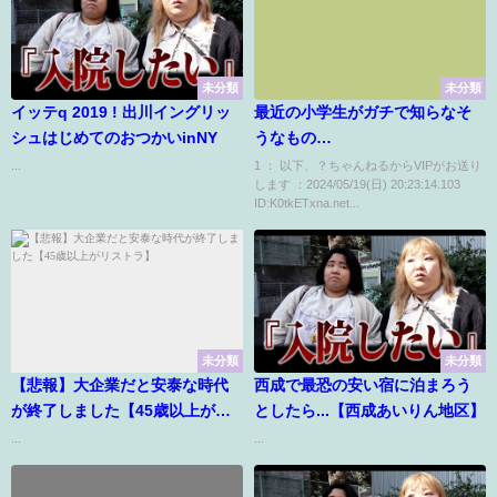
未分類
未分類
イッテq 2019 ! 出川イングリッ
最近の小学生がガチで知らなそ
シュはじめてのおつかいinNY
うなもの
wwwwwwwwwwwwwwwww
...
1 ： 以下、？ちゃんねるからVIPがお送り
します ：2024/05/19(日) 20:23:14.103
ID:K0tkETxna.net...
未分類
未分類
【悲報】大企業だと安泰な時代
西成で最恐の安い宿に泊まろう
が終了しました【45歳以上がリ
としたら...【西成あいりん地区】
ストラ】
...
...