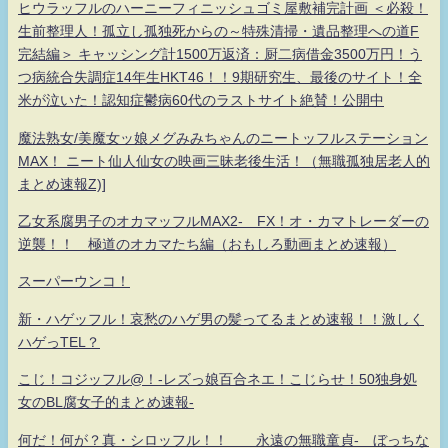
ヒウラッフルのハーニーフィニッシュゴミ屋敷補完計画 ＜必殺！
生前整理人！孤立し孤独死からの～特殊清掃・遺品整理への道F
完結編＞ キャッシング計1500万返済：厨二病借金3500万円！う
つ病統合失調症14年生HKT46！！9期研究生、最後のサイト！全
米が泣いた！認知症鬱病60代のラストサイト絶賛！公開中
魔法熟女/美魔女ッ娘メグみみちゃんのニートッフルステーション
MAX！ ニート仙人仙女の映画三昧老後生活！（無職孤独居老人的
まとめ速報Z)]
乙女系腐男子のオカマッフルMAX2- FX！オ・カマトレーダーの
逆襲！！ 極道のオカマたち編（おもしろ動画まとめ速報）
スーパーウンコ！
新・ハゲッフル！哀愁のハゲ男の髪ってるまとめ速報！！激しく
ハゲっTEL？
こじ！コジッフル@！-レズっ娘百合ネエ！こじらせ！50独身処
女のBL腐女子的まとめ速報-
何だ！何が？真・シロッフル！！ 永遠の無職童貞- ぼっちな