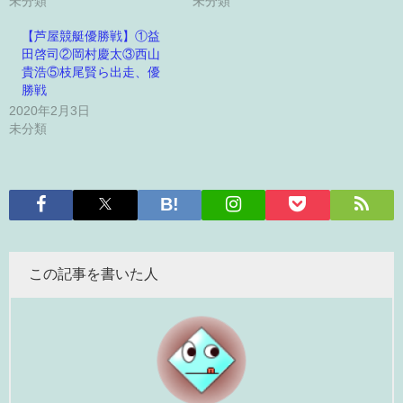
未分類
未分類
【芦屋競艇優勝戦】①益
田啓司②岡村慶太③西山
貴浩⑤枝尾賢ら出走、優
勝戦
2020年2月3日
未分類
この記事を書いた人