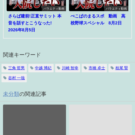
バラエティ動画
バラエティ動画
さらば建前!正直サミット 本
ぺこぱのまるスポ 動画 高
音を話すとこうなった!
校野球スペシャル 8月2日
2026年8月5日
関連キーワード
三角 哲男
中越 博紀
川崎 智幸
市橋 卓士
枝尾 賢
谷村 一哉
未分類
の関連記事