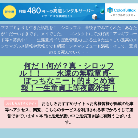
マスゴミよりも生きた話題を！ シロッフル 最後までみてくれた！あなた
が！だーいすきです。メイでした。 コンタクトにて投げ銭！アマギフコー
ド等々募集中！ 生涯童貞ゴミ屋敷管理人による生きた生々しい孤高のメ
シウマグルメ情報や悲報までも網羅！シネマレビューも満載！そして、童貞
のまま死んでいく・・
何だ！何が？真・シロッフ
ル！！ 永遠の無職童貞-
ぼっちなニート的まとめ速
報！一生童貞上等夜露死苦！
おもしろおすすめサイト＜お客様皆様が掲載の記事
おもしろおすすめサイト
等へアクセス、閲覧、こちらのサービスを利用される事でかろうじて運
営できています＞本日は足元が悪い中ご足労頂き誠に有難うございま
す。