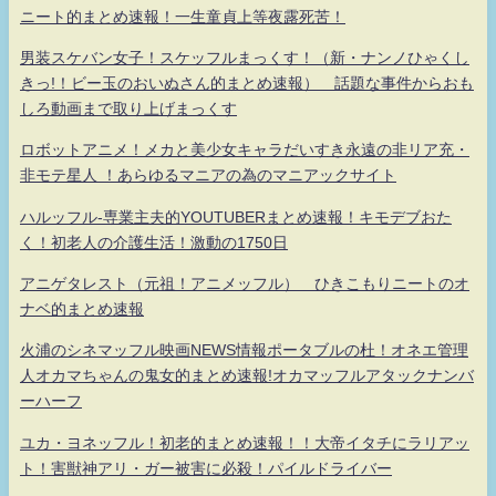
ニート的まとめ速報！一生童貞上等夜露死苦！
男装スケバン女子！スケッフルまっくす！（新・ナンノひゃくし
きっ!！ビー玉のおいぬさん的まとめ速報） 話題な事件からおも
しろ動画まで取り上げまっくす
ロボットアニメ！メカと美少女キャラだいすき永遠の非リア充・
非モテ星人 ！あらゆるマニアの為のマニアックサイト
ハルッフル-専業主夫的YOUTUBERまとめ速報！キモデブおた
く！初老人の介護生活！激動の1750日
アニゲタレスト（元祖！アニメッフル） ひきこもりニートのオ
ナベ的まとめ速報
火浦のシネマッフル映画NEWS情報ポータブルの杜！オネエ管理
人オカマちゃんの鬼女的まとめ速報!オカマッフルアタックナンバ
ーハーフ
ユカ・ヨネッフル！初老的まとめ速報！！大帝イタチにラリアッ
ト！害獣神アリ・ガー被害に必殺！パイルドライバー