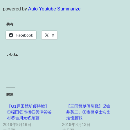
powered by
Auto Youtube Summarize
共有:
Facebook
X
いいね:
関連
【G1戸田競艇優勝戦】
【三国競艇優勝戦】②白
①稲田②市橋③興津④谷
井英二、①市橋卓士ら出
村⑤吉川元⑥須藤
走優勝戦
2019年9月16日
2019年8月13日