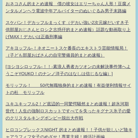
おネコさん的まとめ速報 僕の彼女はエリーちゃん人形！豆腐メ
ンタルメンヘラ電波中年アルバイターのぬいぐるみ男子末路編
スケバン！デカッフルまっくす（デカい強い2次元嫁だいすき子
供部屋おじさんヒロシ之古惑仔的まとめ速報）話題な動画取り上
げMAX！デカいは正義刑事編
アキヨッフル-！ネオニートスケ番長のエキストラ芸能情報局！
（子ども部屋おばさんの自宅警備員的まとめ速報）
[ヨシヨシロッフル-！！-素浪人勇者カツオンの未解決事件簿へよ
うこそYOUKO！のナンノ洋子のはなしは信じるな編）]
モリッフル！ 50代無職独身的まとめ速報！有益便利情報サイ
トの杜 モリッフル
ユキユキッフル2！ど底辺的一同驚愕騒然まとめ速報！超氷河期
世代！人生の強制ロスカットですべてを失ったキグナス氷子の愛
のクリスタルキングボンビー脱出大作戦
ヒロコンプレックスNIGHT 的まとめ速報！！子供が欲しいど陰キ
ャアラフィフ女子のめざせ！専業主婦！婚活計画編