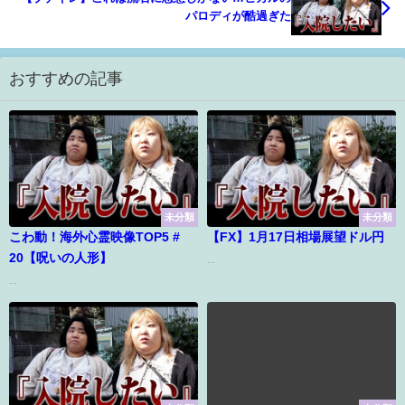
パロディが酷過ぎた
おすすめの記事
未分類
未分類
こわ動！海外心霊映像TOP5 #
【FX】1月17日相場展望ドル円
20【呪いの人形】
...
...