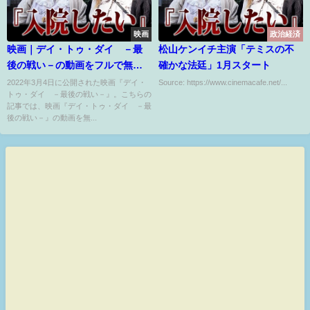
映画
政治経済
映画｜デイ・トゥ・ダイ －最
松山ケンイチ主演「テミスの不
後の戦い－の動画をフルで無料
確かな法廷」1月スタート
視聴できる配信サイトまとめ
2022年3月4日に公開された映画『デイ・
Source: https://www.cinemacafe.net/...
トゥ・ダイ －最後の戦い－』。こちらの
記事では、映画『デイ・トゥ・ダイ －最
後の戦い－』の動画を無...