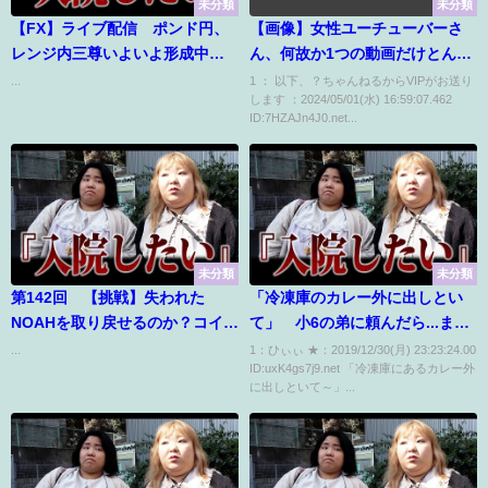
未分類
未分類
【FX】ライブ配信 ポンド円、
【画像】女性ユーチューバーさ
レンジ内三尊いよいよ形成中な
ん、何故か1つの動画だけとんで
のかな。ドル円108円おかえりな
もない再生数になってしまうｗ
...
1 ： 以下、？ちゃんねるからVIPがお送り
します ：2024/05/01(水) 16:59:07.462
さい！【FX Vtuber】11月13日
ｗｗｗｗｗｗｗｗｗｗｗｗｗ
ID:7HZAJn4J0.net...
（水）
未分類
未分類
第142回 【挑戦】失われた
「冷凍庫のカレー外に出しとい
NOAHを取り戻せるのか？コイン
て」 小6の弟に頼んだら...まさ
インベストバンクやHitBTCで引
かの行動に爆笑
...
1：ひぃぃ ★：2019/12/30(月) 23:23:24.00
ID:uxK4gs7j9.net 「冷凍庫にあるカレー外
き出しできなくなったNOAHを取
に出しといて～」...
り戻す方法