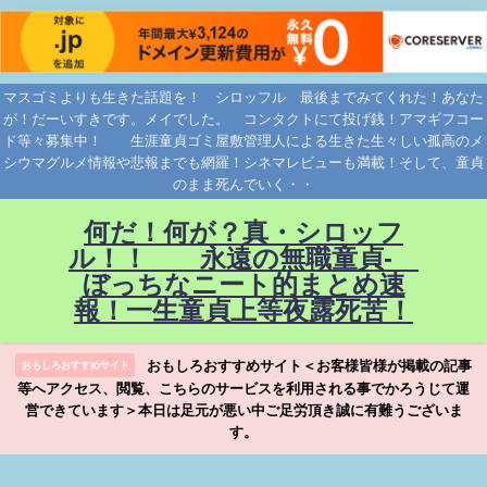
マスゴミよりも生きた話題を！ シロッフル 最後までみてくれた！あなた
が！だーいすきです。メイでした。 コンタクトにて投げ銭！アマギフコー
ド等々募集中！ 生涯童貞ゴミ屋敷管理人による生きた生々しい孤高のメ
シウマグルメ情報や悲報までも網羅！シネマレビューも満載！そして、童貞
のまま死んでいく・・
何だ！何が？真・シロッフ
ル！！ 永遠の無職童貞-
ぼっちなニート的まとめ速
報！一生童貞上等夜露死苦！
おもしろおすすめサイト＜お客様皆様が掲載の記事
おもしろおすすめサイト
等へアクセス、閲覧、こちらのサービスを利用される事でかろうじて運
営できています＞本日は足元が悪い中ご足労頂き誠に有難うございま
す。