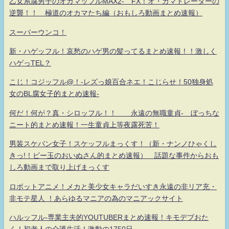
乙女系腐男子のオカマッフルMAX2- FX！オ・カマトレーダーの
逆襲！！ 極道のオカマたち編（おもしろ動画まとめ速報）
スーパーウンコ！
新・ハゲッフル！哀愁のハゲ男の髪ってるまとめ速報！！激しく
ハゲっTEL？
こじ！コジッフル@！-レズっ娘百合ネエ！こじらせ！50独身処
女のBL腐女子的まとめ速報-
何だ！何が？真・シロッフル！！ 永遠の無職童貞- ぼっちな
ニート的まとめ速報！一生童貞上等夜露死苦！
男装スケバン女子！スケッフルまっくす！（新・ナンノひゃくし
きっ!！ビー玉のおいぬさん的まとめ速報） 話題な事件からおも
しろ動画まで取り上げまっくす
ロボットアニメ！メカと美少女キャラだいすき永遠の非リア充・
非モテ星人 ！あらゆるマニアの為のマニアックサイト
ハルッフル-専業主夫的YOUTUBERまとめ速報！キモデブおた
く！初老人の介護生活！激動の1750日