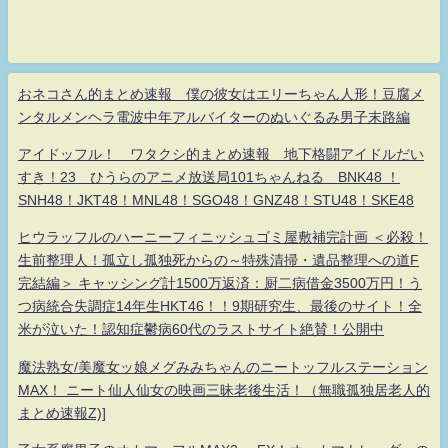
おネコさん的まとめ速報 僕の彼女はエリーちゃん人形！豆腐メ
ンタルメンヘラ電波中年アルバイターのぬいぐるみ男子末路編
アイドッフル！ ワタクシ的まとめ速報 地下格闘アイドルだい
すき！23 ひうらのアニメ放送局101ちゃんねる BNK48 ！
SNH48！JKT48！MNL48！SGO48！GNZ48！STU48！SKE48
ヒウラッフルのハーニーフィニッシュゴミ屋敷補完計画 ＜必殺！
生前整理人！孤立し孤独死からの～特殊清掃・遺品整理への道F
完結編＞ キャッシング計1500万返済：厨二病借金3500万円！う
つ病統合失調症14年生HKT46！！9期研究生、最後のサイト！全
米が泣いた！認知症鬱病60代のラストサイト絶賛！公開中
魔法熟女/美魔女ッ娘メグみみちゃんのニートッフルステーション
MAX！ ニート仙人仙女の映画三昧老後生活！（無職孤独居老人的
まとめ速報Z)]