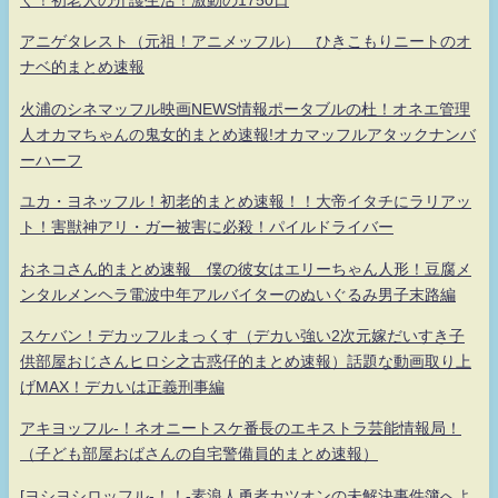
アニゲタレスト（元祖！アニメッフル） ひきこもりニートのオ
ナベ的まとめ速報
火浦のシネマッフル映画NEWS情報ポータブルの杜！オネエ管理
人オカマちゃんの鬼女的まとめ速報!オカマッフルアタックナンバ
ーハーフ
ユカ・ヨネッフル！初老的まとめ速報！！大帝イタチにラリアッ
ト！害獣神アリ・ガー被害に必殺！パイルドライバー
おネコさん的まとめ速報 僕の彼女はエリーちゃん人形！豆腐メ
ンタルメンヘラ電波中年アルバイターのぬいぐるみ男子末路編
スケバン！デカッフルまっくす（デカい強い2次元嫁だいすき子
供部屋おじさんヒロシ之古惑仔的まとめ速報）話題な動画取り上
げMAX！デカいは正義刑事編
アキヨッフル-！ネオニートスケ番長のエキストラ芸能情報局！
（子ども部屋おばさんの自宅警備員的まとめ速報）
[ヨシヨシロッフル-！！-素浪人勇者カツオンの未解決事件簿へよ