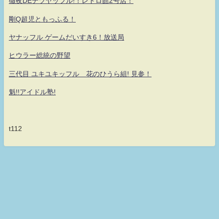
徹夜DEテツヤッフル!！レトロ館2号店！
剛Q超児ともっふる！
ヤナッフル ゲームだいすき6！放送局
ヒウラー総統の野望
三代目 ユキユキッフル 花のひうら組! 見参！
魁!!アイドル塾!
t112