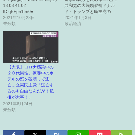
13:03:41.02
共和党の大統領候補ドナル
ID:qEFpn1tm0●…
ド・トランプと民主党の…
2021年10月23日
2021年1月3日
未分類
政治経済
【大阪】コロナ感染中の
２０代男性、療養中のホ
テルの窓を破壊して逃
亡…立憲民主党「逃亡す
るのも自由なんだが！私
権が大事！」
2021年6月24日
未分類