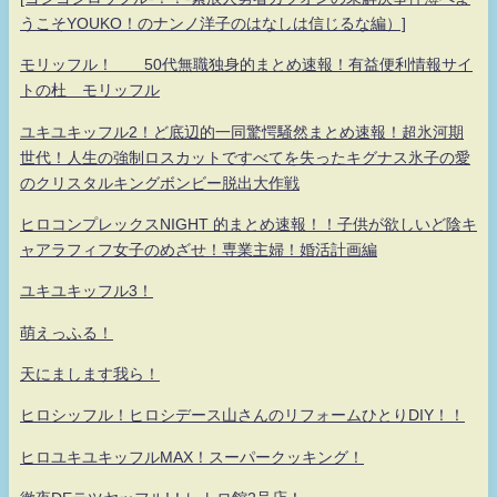
うこそYOUKO！のナンノ洋子のはなしは信じるな編）]
モリッフル！ 50代無職独身的まとめ速報！有益便利情報サイ
トの杜 モリッフル
ユキユキッフル2！ど底辺的一同驚愕騒然まとめ速報！超氷河期
世代！人生の強制ロスカットですべてを失ったキグナス氷子の愛
のクリスタルキングボンビー脱出大作戦
ヒロコンプレックスNIGHT 的まとめ速報！！子供が欲しいど陰キ
ャアラフィフ女子のめざせ！専業主婦！婚活計画編
ユキユキッフル3！
萌えっふる！
天にまします我ら！
ヒロシッフル！ヒロシデース山さんのリフォームひとりDIY！！
ヒロユキユキッフルMAX！スーパークッキング！