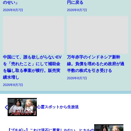
のせい」
円に戻る
2026年8月7日
2026年8月7日
中国にて、誰も欲しがらないEV
万年赤字のインドネシア新幹
を「売れたこと」にして補助金
線。負債を埋めるため政府が過
を騙し取る事案が横行。販売実
半数の株式を引き受ける
績水増し
2026年8月7日
2026年8月7日
心霊スポットから生放送
【ブチギレ】これは流石に悪意しかない…ヒカルの