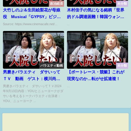
政治経済
未分類
大竹しのぶ＆生田絵梨花が母娘
木村佳子の気になる銘柄「世界
役 Musical「GYPSY」ビジュ
的ドル調達困難！韓国ウォン急
アル公開
落の今後」
Source: https://www.cinemacafe.net/...
...
バラエティ動画
未分類
男磨きバラエティ ダサいって
【ボートレース・競艇】これが
ＴＶ 動画 ゲスト：横川尚
現実なのか…転がせ拡連複！
隆、ゆうちゃみ 永野 9月13日
男磨きバラエティ ダサいってＴＶ2024
...
年9月13日内容：YOUとニューヨークがダ
サいを考えるトークバラエティ出演者：
YOU、ニューヨーク ...