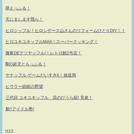
萌えっふる！
天にまします我ら！
ヒロシッフル！ヒロシデース山さんのリフォームひとりDIY！！
ヒロユキユキッフルMAX！スーパークッキング！
徹夜DEテツヤッフル!！レトロ館2号店！
剛Q超児ともっふる！
ヤナッフル ゲームだいすき6！放送局
ヒウラー総統の野望
三代目 ユキユキッフル 花のひうら組! 見参！
魁!!アイドル塾!
t112