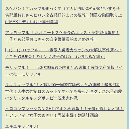
スケバン！デカッフルまっくす（デカい強い2次元嫁だいすき子
供部屋おじさんヒロシ之古惑仔的まとめ速報）話題な動画取り上
げMAX！デカいは正義刑事編
アキヨッフル-！ネオニートスケ番長のエキストラ芸能情報局！
（子ども部屋おばさんの自宅警備員的まとめ速報）
[ヨシヨシロッフル-！！-素浪人勇者カツオンの未解決事件簿へよ
うこそYOUKO！のナンノ洋子のはなしは信じるな編）]
モリッフル！ 50代無職独身的まとめ速報！有益便利情報サイ
トの杜 モリッフル
ユキユキッフル2！ど底辺的一同驚愕騒然まとめ速報！超氷河期
世代！人生の強制ロスカットですべてを失ったキグナス氷子の愛
のクリスタルキングボンビー脱出大作戦
ヒロコンプレックスNIGHT 的まとめ速報！！子供が欲しいど陰キ
ャアラフィフ女子のめざせ！専業主婦！婚活計画編
ユキユキッフル3！