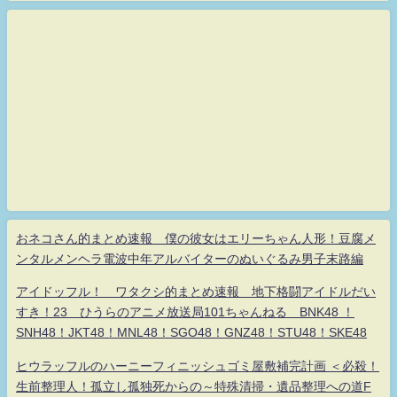
おネコさん的まとめ速報 僕の彼女はエリーちゃん人形！豆腐メ
ンタルメンヘラ電波中年アルバイターのぬいぐるみ男子末路編
アイドッフル！ ワタクシ的まとめ速報 地下格闘アイドルだい
すき！23 ひうらのアニメ放送局101ちゃんねる BNK48 ！
SNH48！JKT48！MNL48！SGO48！GNZ48！STU48！SKE48
ヒウラッフルのハーニーフィニッシュゴミ屋敷補完計画 ＜必殺！
生前整理人！孤立し孤独死からの～特殊清掃・遺品整理への道F