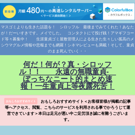
マスゴミよりも生きた話題を！ シロッフル 最後までみてくれた！あなた
が！だーいすきです。メイでした。 コンタクトにて投げ銭！アマギフコー
ド等々募集中！ 生涯童貞ゴミ屋敷管理人による生きた生々しい孤高のメ
シウマグルメ情報や悲報までも網羅！シネマレビューも満載！そして、童貞
のまま死んでいく・・
何だ！何が？真・シロッフ
ル！！ 永遠の無職童貞-
ぼっちなニート的まとめ速
報！一生童貞上等夜露死苦！
おもしろおすすめサイト＜お客様皆様が掲載の記事
おもしろおすすめサイト
等へアクセス、閲覧、こちらのサービスを利用される事でかろうじて運
営できています＞本日は足元が悪い中ご足労頂き誠に有難うございま
す。