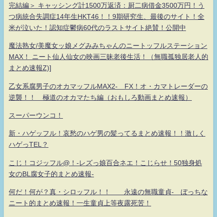
完結編＞ キャッシング計1500万返済：厨二病借金3500万円！う
つ病統合失調症14年生HKT46！！9期研究生、最後のサイト！全
米が泣いた！認知症鬱病60代のラストサイト絶賛！公開中
魔法熟女/美魔女ッ娘メグみみちゃんのニートッフルステーション
MAX！ ニート仙人仙女の映画三昧老後生活！（無職孤独居老人的
まとめ速報Z)]
乙女系腐男子のオカマッフルMAX2- FX！オ・カマトレーダーの
逆襲！！ 極道のオカマたち編（おもしろ動画まとめ速報）
スーパーウンコ！
新・ハゲッフル！哀愁のハゲ男の髪ってるまとめ速報！！激しく
ハゲっTEL？
こじ！コジッフル@！-レズっ娘百合ネエ！こじらせ！50独身処
女のBL腐女子的まとめ速報-
何だ！何が？真・シロッフル！！ 永遠の無職童貞- ぼっちな
ニート的まとめ速報！一生童貞上等夜露死苦！