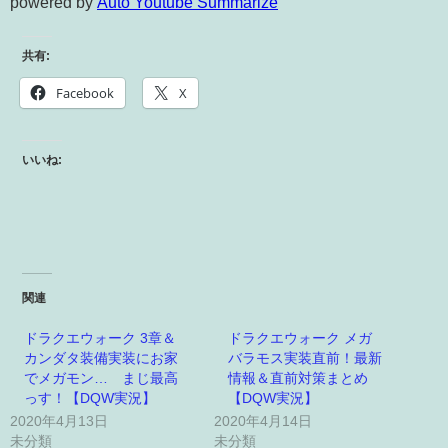
powered by
Auto Youtube Summarize
共有:
Facebook
X
いいね:
関連
ドラクエウォーク 3章＆
ドラクエウォーク メガ
カンダタ装備実装にお家
バラモス実装直前！最新
でメガモン… まじ最高
情報＆直前対策まとめ
っす！【DQW実況】
【DQW実況】
2020年4月13日
2020年4月14日
未分類
未分類