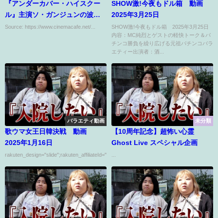
『アンダーカバー・ハイスクー
SHОW激!今夜もドル箱 動画
ル』主演ソ・ガンジュンの波乱
2025年3月25日
万丈な高校生活が始まる!!
Source: https://www.cinemacafe.net/...
SHОW激!今夜もドル箱 2025年3月25日
内容：MC純烈とゲストの軽快トーク＆パ
チンコ勝負を繰り広げる元祖パチンコバラ
エティー出演者：酒...
バラエティ動画
未分類
歌ウマ女王日韓決戦 動画
【10周年記念】超怖い心霊
2025年1月16日
Ghost Live スペシャル企画
rakuten_design="slide";rakuten_affiliateId="00ed0224.63...
...