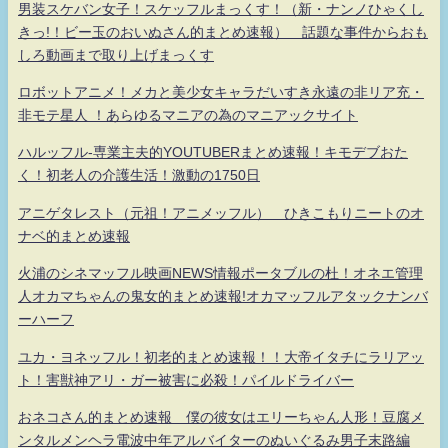
男装スケバン女子！スケッフルまっくす！（新・ナンノひゃくし
きっ!！ビー玉のおいぬさん的まとめ速報） 話題な事件からおも
しろ動画まで取り上げまっくす
ロボットアニメ！メカと美少女キャラだいすき永遠の非リア充・
非モテ星人 ！あらゆるマニアの為のマニアックサイト
ハルッフル-専業主夫的YOUTUBERまとめ速報！キモデブおた
く！初老人の介護生活！激動の1750日
アニゲタレスト（元祖！アニメッフル） ひきこもりニートのオ
ナベ的まとめ速報
火浦のシネマッフル映画NEWS情報ポータブルの杜！オネエ管理
人オカマちゃんの鬼女的まとめ速報!オカマッフルアタックナンバ
ーハーフ
ユカ・ヨネッフル！初老的まとめ速報！！大帝イタチにラリアッ
ト！害獣神アリ・ガー被害に必殺！パイルドライバー
おネコさん的まとめ速報 僕の彼女はエリーちゃん人形！豆腐メ
ンタルメンヘラ電波中年アルバイターのぬいぐるみ男子末路編