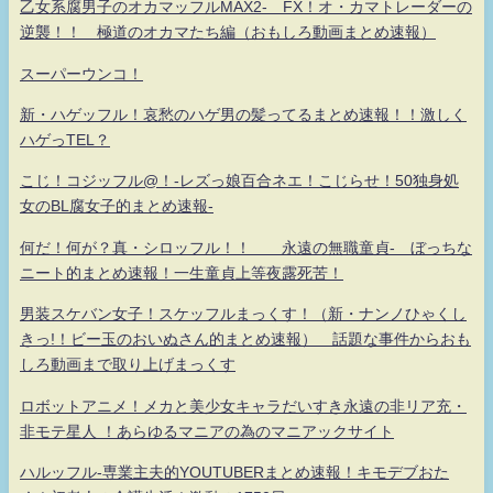
乙女系腐男子のオカマッフルMAX2- FX！オ・カマトレーダーの
逆襲！！ 極道のオカマたち編（おもしろ動画まとめ速報）
スーパーウンコ！
新・ハゲッフル！哀愁のハゲ男の髪ってるまとめ速報！！激しく
ハゲっTEL？
こじ！コジッフル@！-レズっ娘百合ネエ！こじらせ！50独身処
女のBL腐女子的まとめ速報-
何だ！何が？真・シロッフル！！ 永遠の無職童貞- ぼっちな
ニート的まとめ速報！一生童貞上等夜露死苦！
男装スケバン女子！スケッフルまっくす！（新・ナンノひゃくし
きっ!！ビー玉のおいぬさん的まとめ速報） 話題な事件からおも
しろ動画まで取り上げまっくす
ロボットアニメ！メカと美少女キャラだいすき永遠の非リア充・
非モテ星人 ！あらゆるマニアの為のマニアックサイト
ハルッフル-専業主夫的YOUTUBERまとめ速報！キモデブおた