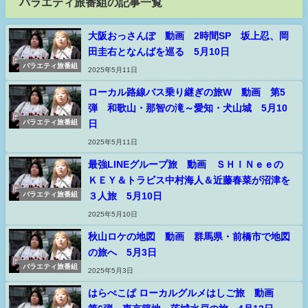
バラエティ旅番組の記事一覧
大阪おっさんぽ 動画 2時間SP 坂上忍、岡
田圭右となんばを巡る 5月10日
バラエティ旅番組
2025年5月11日
ローカル路線バス乗り継ぎの旅W 動画 第5
弾 和歌山・那智の滝～愛知・犬山城 5月10
日
バラエティ旅番組
2025年5月11日
最強LINEグループ旅 動画 ＳＨＩＮｅｅの
ＫＥＹ＆トラビス中村海人＆近藤春菜が沼津を
３人旅 5月10日
バラエティ旅番組
2025年5月10日
秋山ロケの地図 動画 群馬県・前橋市で地図
の旅へ 5月3日
バラエティ旅番組
2025年5月3日
はらぺこぱ ローカルグルメはしご旅 動画