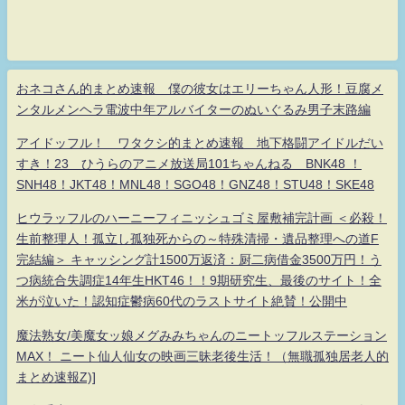
おネコさん的まとめ速報 僕の彼女はエリーちゃん人形！豆腐メ
ンタルメンヘラ電波中年アルバイターのぬいぐるみ男子末路編
アイドッフル！ ワタクシ的まとめ速報 地下格闘アイドルだい
すき！23 ひうらのアニメ放送局101ちゃんねる BNK48 ！
SNH48！JKT48！MNL48！SGO48！GNZ48！STU48！SKE48
ヒウラッフルのハーニーフィニッシュゴミ屋敷補完計画 ＜必殺！
生前整理人！孤立し孤独死からの～特殊清掃・遺品整理への道F
完結編＞ キャッシング計1500万返済：厨二病借金3500万円！う
つ病統合失調症14年生HKT46！！9期研究生、最後のサイト！全
米が泣いた！認知症鬱病60代のラストサイト絶賛！公開中
魔法熟女/美魔女ッ娘メグみみちゃんのニートッフルステーション
MAX！ ニート仙人仙女の映画三昧老後生活！（無職孤独居老人的
まとめ速報Z)]