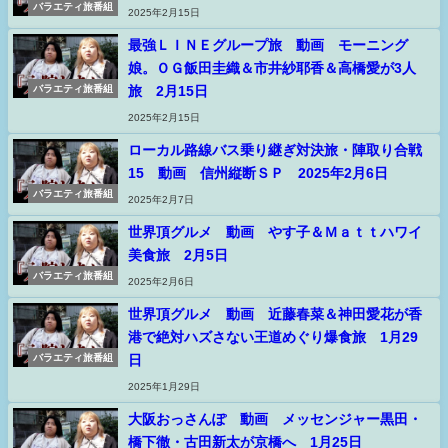
バラエティ旅番組
2025年2月15日
最強ＬＩＮＥグループ旅 動画 モーニング
娘。ＯＧ飯田圭織＆市井紗耶香＆高橋愛が3人
旅 2月15日
バラエティ旅番組
2025年2月15日
ローカル路線バス乗り継ぎ対決旅・陣取り合戦
15 動画 信州縦断ＳＰ 2025年2月6日
バラエティ旅番組
2025年2月7日
世界頂グルメ 動画 やす子＆Ｍａｔｔハワイ
美食旅 2月5日
バラエティ旅番組
2025年2月6日
世界頂グルメ 動画 近藤春菜＆神田愛花が香
港で絶対ハズさない王道めぐり爆食旅 1月29
日
バラエティ旅番組
2025年1月29日
大阪おっさんぽ 動画 メッセンジャー黒田・
橋下徹・古田新太が京橋へ 1月25日