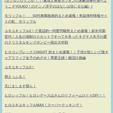
[ヨシヨシロッフル-！！-素浪人勇者カツオンの未解決事件簿へよ
うこそYOUKO！のナンノ洋子のはなしは信じるな編）]
モリッフル！ 50代無職独身的まとめ速報！有益便利情報サイ
トの杜 モリッフル
ユキユキッフル2！ど底辺的一同驚愕騒然まとめ速報！超氷河期
世代！人生の強制ロスカットですべてを失ったキグナス氷子の愛
のクリスタルキングボンビー脱出大作戦
ヒロコンプレックスNIGHT 的まとめ速報！！子供が欲しいど陰キ
ャアラフィフ女子のめざせ！専業主婦！婚活計画編
ユキユキッフル3！
萌えっふる！
天にまします我ら！
ヒロシッフル！ヒロシデース山さんのリフォームひとりDIY！！
ヒロユキユキッフルMAX！スーパークッキング！