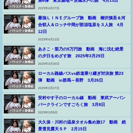
第6弾 東京築地～茨城水戸の旅 4月13日
バラエティ旅番組
2025年4月27日
最強ＬＩＮＥグループ旅 動画 柳沢慎吾＆河
合郁人＆ロッチ中岡が那須塩原を３人旅 4月
12日
バラエティ旅番組
2025年4月12日
あさこ・梨乃の5万円旅 動画 海に沈む絶景
の夕日をめざす旅 2025年3月29日
バラエティ旅番組
2025年3月30日
ローカル路線バスvs鉄道乗り継ぎ対決旅 第23
弾 動画 in群馬～長野 3月26日
バラエティ旅番組
2025年3月27日
安村やす子のローカル線 動画 東武アーバン
パークラインですごろく旅 3月8日
バラエティ旅番組
2025年3月9日
大久保・川村の温泉タオル集め旅17 動画 絶
景雪見露天ＳＰ 2月15日