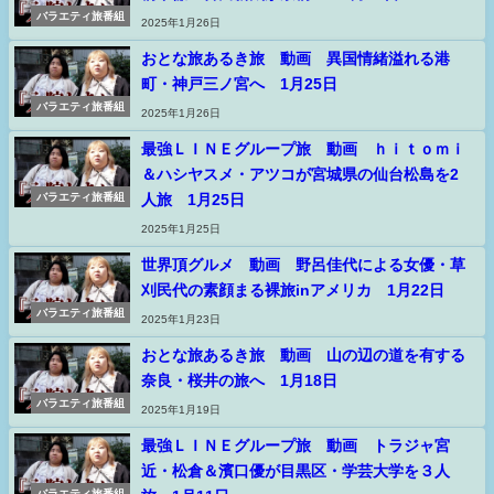
バラエティ旅番組
2025年1月26日
おとな旅あるき旅 動画 異国情緒溢れる港
町・神戸三ノ宮へ 1月25日
バラエティ旅番組
2025年1月26日
最強ＬＩＮＥグループ旅 動画 ｈｉｔｏｍｉ
＆ハシヤスメ・アツコが宮城県の仙台松島を2
人旅 1月25日
バラエティ旅番組
2025年1月25日
世界頂グルメ 動画 野呂佳代による女優・草
刈民代の素顔まる裸旅inアメリカ 1月22日
バラエティ旅番組
2025年1月23日
おとな旅あるき旅 動画 山の辺の道を有する
奈良・桜井の旅へ 1月18日
バラエティ旅番組
2025年1月19日
最強ＬＩＮＥグループ旅 動画 トラジャ宮
近・松倉＆濱口優が目黒区・学芸大学を３人
バラエティ旅番組