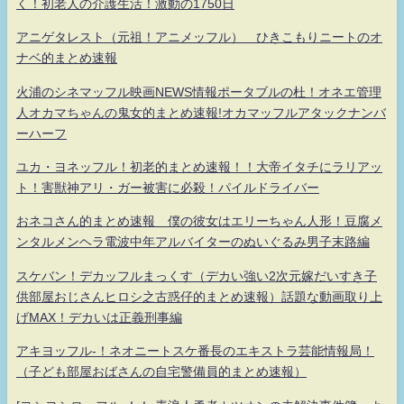
く！初老人の介護生活！激動の1750日
アニゲタレスト（元祖！アニメッフル） ひきこもりニートのオ
ナベ的まとめ速報
火浦のシネマッフル映画NEWS情報ポータブルの杜！オネエ管理
人オカマちゃんの鬼女的まとめ速報!オカマッフルアタックナンバ
ーハーフ
ユカ・ヨネッフル！初老的まとめ速報！！大帝イタチにラリアッ
ト！害獣神アリ・ガー被害に必殺！パイルドライバー
おネコさん的まとめ速報 僕の彼女はエリーちゃん人形！豆腐メ
ンタルメンヘラ電波中年アルバイターのぬいぐるみ男子末路編
スケバン！デカッフルまっくす（デカい強い2次元嫁だいすき子
供部屋おじさんヒロシ之古惑仔的まとめ速報）話題な動画取り上
げMAX！デカいは正義刑事編
アキヨッフル-！ネオニートスケ番長のエキストラ芸能情報局！
（子ども部屋おばさんの自宅警備員的まとめ速報）