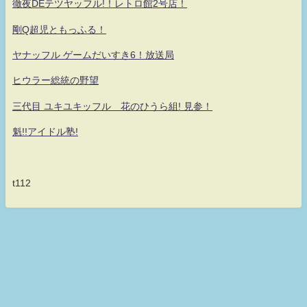
徹夜DEテツヤッフル!！レトロ館2号店！
剛Q超児ともっふる！
ヤナッフル ゲームだいすき6！放送局
ヒウラー総統の野望
三代目 ユキユキッフル 花のひうら組! 見参！
魁!!アイドル塾!
t112