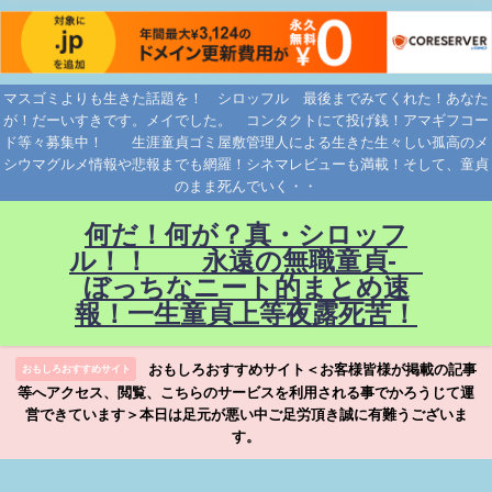
マスゴミよりも生きた話題を！ シロッフル 最後までみてくれた！あなた
が！だーいすきです。メイでした。 コンタクトにて投げ銭！アマギフコー
ド等々募集中！ 生涯童貞ゴミ屋敷管理人による生きた生々しい孤高のメ
シウマグルメ情報や悲報までも網羅！シネマレビューも満載！そして、童貞
のまま死んでいく・・
何だ！何が？真・シロッフ
ル！！ 永遠の無職童貞-
ぼっちなニート的まとめ速
報！一生童貞上等夜露死苦！
おもしろおすすめサイト＜お客様皆様が掲載の記事
おもしろおすすめサイト
等へアクセス、閲覧、こちらのサービスを利用される事でかろうじて運
営できています＞本日は足元が悪い中ご足労頂き誠に有難うございま
す。